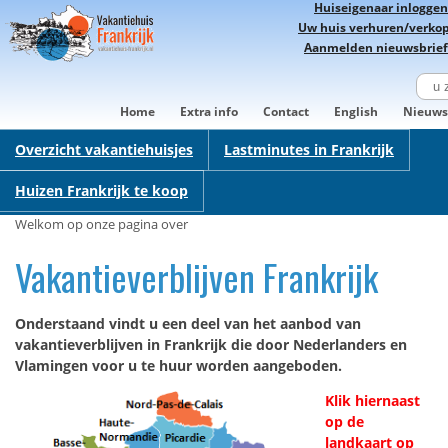
Huiseigenaar inloggen
Uw huis verhuren/verko
Aanmelden nieuwsbrief
Home
Extra info
Contact
English
Nieuws
Overzicht vakantiehuisjes
Lastminutes in Frankrijk
Huizen Frankrijk te koop
Welkom op onze pagina over
Vakantieverblijven Frankrijk
Onderstaand vindt u een deel van het aanbod van
vakantieverblijven in Frankrijk die door Nederlanders en
Vlamingen voor u te huur worden aangeboden.
Klik hiernaast
op de
landkaart op