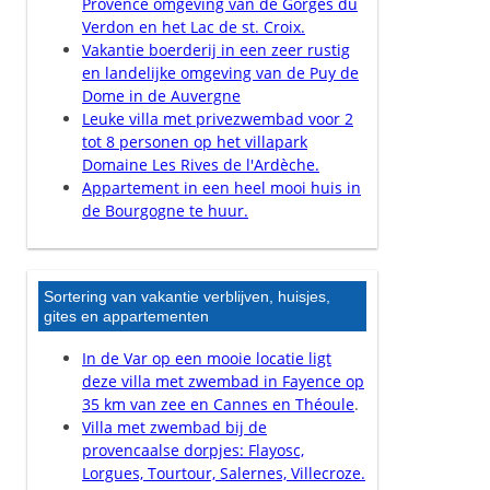
Provence omgeving van de Gorges du
Verdon en het Lac de st. Croix.
Vakantie boerderij in een zeer rustig
en landelijke omgeving van de Puy de
Dome in de Auvergne
Leuke villa met privezwembad voor 2
tot 8 personen op het villapark
Domaine Les Rives de l'Ardèche.
Appartement in een heel mooi huis in
de Bourgogne te huur.
Sortering van vakantie verblijven, huisjes,
gites en appartementen
In de Var op een mooie locatie ligt
deze villa met zwembad in Fayence op
35 km van zee en Cannes en Théoule
.
Villa met zwembad bij de
provencaalse dorpjes: Flayosc,
Lorgues, Tourtour, Salernes, Villecroze.