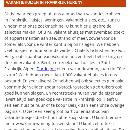
VAKANTIEHUIZEN IN FRANKRIJK HUREN?
Dit is maar een greep uit ons aanbod van vakantieverblijven
in Frankrijk. Huisjes, woningen, vakantiehuisjes, etc.. kunt u
vinden met onze zoekmachine. U kunt hier uitgebreide
selecties maken. Of u nu vakantiehuisjes met zwembad zoekt
of appartementen aan zee, strand of meer, zowel voor de
zomer als voor de winter kunt u bij ons slagen. We hebben
veel huisjes te huur voor de winter. Chalets te kust en te keur.
Het grootse aanbod van vakantie huizen heeft betrekking op
de zomervakantie. Bent u op zoek naar huisjes in Zuid-
Frankrijk, Alpen,
Dordogne
of een vakantiewoning aan de Côte
azuur? We hebben meer dan 1.000 vakantiehuisjes in ons
bestand! En zeer divers! Zo hebben wij ook selecties gemaakt
voor minder validen zodat rolstoel/rolstoelen gebruikers ook
goed kunnen slagen. En rechtstreeks huren van de eigenaar
levert altijd een goedkope vakantie in Frankrijk op. Heeft u
zelf een huis te huur of te koop? Bekijk dan eens onze overige
pagina's. U ziet een zeer groot particulier aanbod van
vakantiehuisjes die te huur of te koop staan. U kunt hier ook
met uw vakantiewoning tussen staan! U kunt zelf u tekst
samenstellen en uiteraard de nodige foto's erbij plaatsen. De