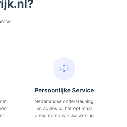
jk.nl?
aamse
💡
Persoonlijke Service
met
Nederlandse ondersteuning
nder
en advies bij het optimaal
er
presenteren van uw woning