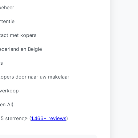
beheer
rtentie
tact met kopers
ederland en België
rs
 kopers door naar uw makelaar
 verkoop
en AI)
 5 sterren👉 (
1.466+ reviews
)