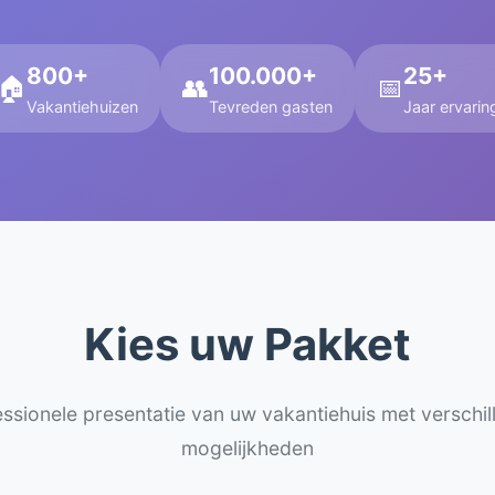
800+
100.000+
25+
🏠
👥
📅
Vakantiehuizen
Tevreden gasten
Jaar ervarin
Kies uw Pakket
essionele presentatie van uw vakantiehuis met verschil
mogelijkheden