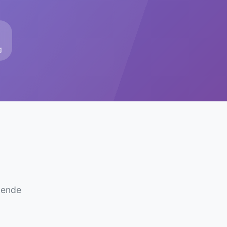
g
lende