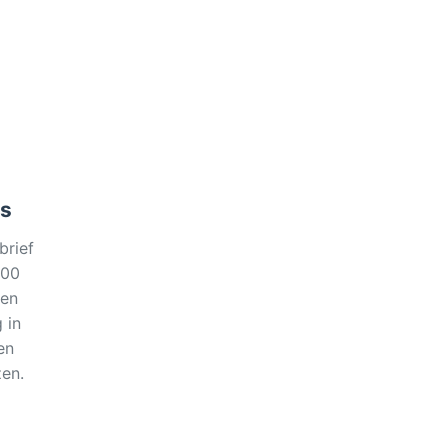
rs
brief
000
 en
 in
en
en.