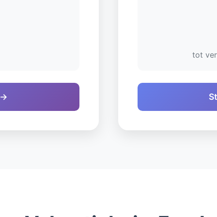
tot ve
 →
S