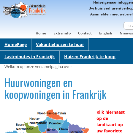
Huiseigenaar inloggen
Uw huis verhuren/verko
Aanmelden nieuwsbrief
Home
Extra info
Contact
English
Nieuws
HomePage
Vakantiehuizen te huur
Lastminutes in Frankrijk
Huizen Frankrijk te koop
Welkom op onze verzamelpagina over
Huurwoningen en
koopwoningen in Frankrijk
Klik hiernaast
op de
landkaart op
uw favoriete