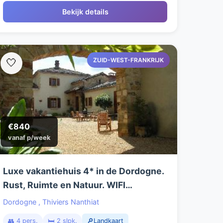
Bekijk details
ZUID-WEST-FRANKRIJK
🤍
€840
vanaf p/week
Luxe vakantiehuis 4* in de Dordogne.
Rust, Ruimte en Natuur. WIFI
(glasvezel) NL.TV, Luxe Boxsprings
Dordogne
,
Thiviers Nanthiat
(210cm)
👥 4 pers.
🛏️ 2 slpk.
🔎Landkaart