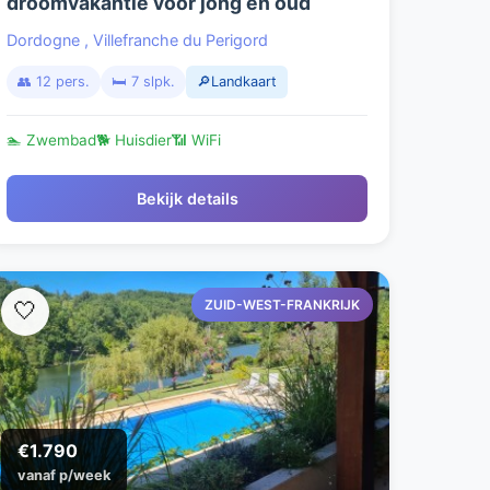
droomvakantie voor jong en oud
Dordogne
,
Villefranche du Perigord
👥 12 pers.
🛏️ 7 slpk.
🔎Landkaart
🏊 Zwembad
🐕 Huisdier
📶 WiFi
Bekijk details
ZUID-WEST-FRANKRIJK
🤍
€1.790
vanaf p/week