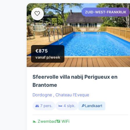
ZUID-WEST-FRANKRIJK
🤍
€875
vanaf p/week
Sfeervolle villa nabij Perigueux en
Brantome
Dordogne
,
Chateau l'Eveque
👥 7 pers.
🛏️ 4 slpk.
🔎Landkaart
🏊 Zwembad
📶 WiFi