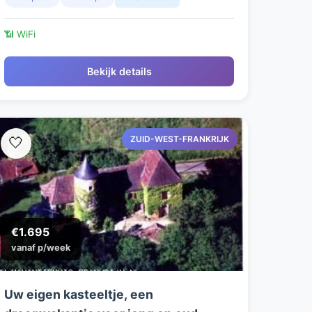
📶 WiFi
Bekijk details
ZUID-WEST-FRANKRIJK
🤍
€1.695
vanaf p/week
Uw eigen kasteeltje, een