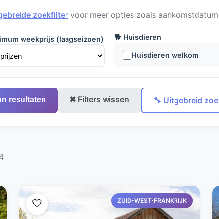
gebreide zoekfilter
voor meer opties zoals aankomstdatum, 
🐕 Huisdieren
imum weekprijs (laagseizoen)
Huisdieren welkom
✖ Filters wissen
on resultaten
🔧 Uitgebreid zoek
4
ZUID-WEST-FRANKRIJK
🤍