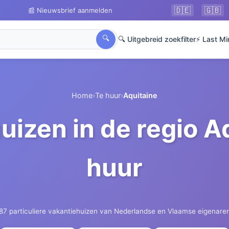
🇩🇪
🇬🇧
📰 Nieuwsbrief aanmelden
🔍
🔍 Uitgebreid zoekfilter
⚡ Last Mi
Home
›
Te huur
›
Aquitaine
uizen in de regio Aq
huur
87 particuliere vakantiehuizen van Nederlandse en Vlaamse eigenare