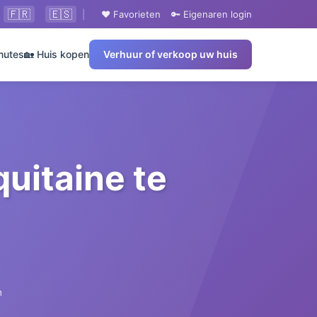
🇫🇷
🇪🇸
|
❤️ Favorieten
🔑 Eigenaren login
nutes
🏡 Huis kopen
Verhuur of verkoop uw huis
uitaine te
n