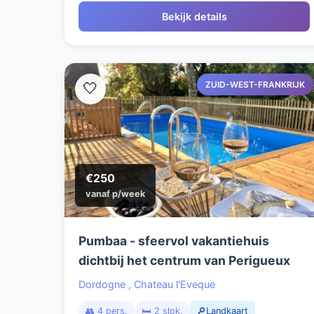
Bekijk details
ZUID-WEST-FRANKRIJK
🤍
€250
vanaf p/week
Pumbaa - sfeervol vakantiehuis
dichtbij het centrum van Perigueux
Dordogne
,
Chateau l'Eveque
👥 4 pers.
🛏️ 2 slpk.
🔎Landkaart