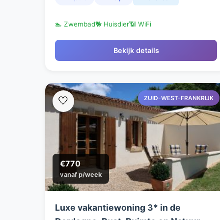
🏊 Zwembad
🐕 Huisdier
📶 WiFi
Bekijk details
ZUID-WEST-FRANKRIJK
🤍
€770
vanaf p/week
Luxe vakantiewoning 3* in de