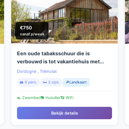
€750
vanaf p/week
Een oude tabaksschuur die is
verbouwd is tot vakantiehuis met
zwembad!
Dordogne
,
Trémolat
👥 6 pers.
🛏️ 3 slpk.
🔎Landkaart
🏊 Zwembad
🐕 Huisdier
📶 WiFi
Bekijk details