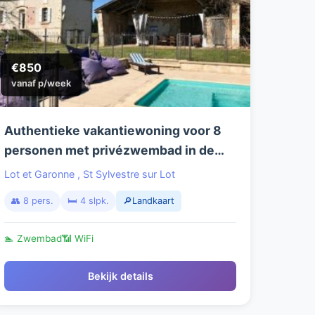
€850
vanaf p/week
Authentieke vakantiewoning voor 8
personen met privézwembad in de
Lot-et-Garonne
Lot et Garonne
,
St Sylvestre sur Lot
👥 8 pers.
🛏️ 4 slpk.
🔎Landkaart
🏊 Zwembad
📶 WiFi
Bekijk details