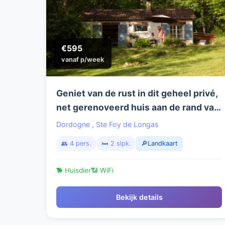
€595
vanaf p/week
Geniet van de rust in dit geheel privé,
net gerenoveerd huis aan de rand van
het bos
Dordogne
,
Ste Foy de Longas
👥 4 pers.
🛏️ 2 slpk.
🔎Landkaart
🐕 Huisdier
📶 WiFi
Bekijk details