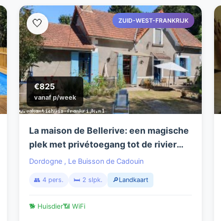
ZUID-WEST-FRANKRIJK
🤍
€825
vanaf p/week
La maison de Bellerive: een magische
plek met privétoegang tot de rivier
Dordogne!
Dordogne
,
Le Buisson de Cadouin
👥 4 pers.
🛏️ 2 slpk.
🔎Landkaart
🐕 Huisdier
📶 WiFi