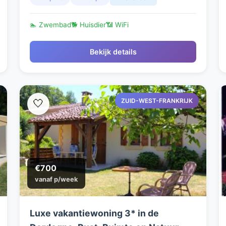
🏊 Zwembad
🐕 Huisdier
📶 WiFi
Bekijk details
ZUID-WEST-FRANKRIJK
🤍
€700
vanaf p/week
Luxe vakantiewoning 3* in de