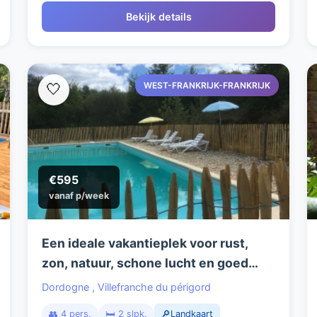
Bekijk details
WEST-FRANKRIJK-FRANKRIJK
🤍
€595
vanaf p/week
Een ideale vakantieplek voor rust,
zon, natuur, schone lucht en goed
eten.
Dordogne
,
Villefranche du périgord
👥 4 pers.
🛏️ 2 slpk.
🔎Landkaart