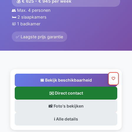
💰 € 625 - € 945 per week
👥 Max. 4 personen
🛏️ 2 slaapkamers
🛀 1 badkamer
✅ Laagste prijs garantie
🤍
📅 Bekijk beschikbaarheid
✉️ Direct contact
📸 Foto's bekijken
ℹ️ Alle details