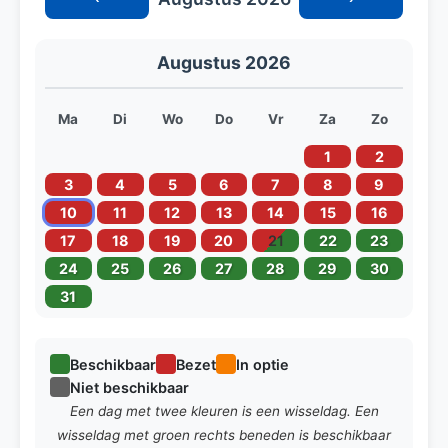
Augustus 2026
Ma
Di
Wo
Do
Vr
Za
Zo
1
2
3
4
5
6
7
8
9
10
11
12
13
14
15
16
17
18
19
20
21
22
23
24
25
26
27
28
29
30
31
Beschikbaar
Bezet
In optie
Niet beschikbaar
Een dag met twee kleuren is een wisseldag. Een
wisseldag met groen rechts beneden is beschikbaar