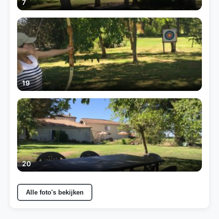
7
19
20
Alle foto's bekijken