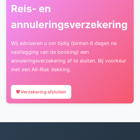
Reis- en
annuleringsverzekering
Wij adviseren u om tijdig (binnen 6 dagen na
vastlegging van de booking) een
annuleringsverzekering af te sluiten. Bij voorkeur
met een All-Risk dekking.
🛡️ Verzekering afsluiten