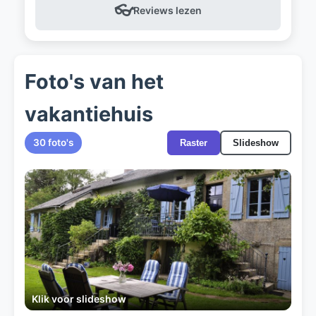
👓
Reviews lezen
Foto's van het
vakantiehuis
30 foto's
Raster
Slideshow
Klik voor slideshow