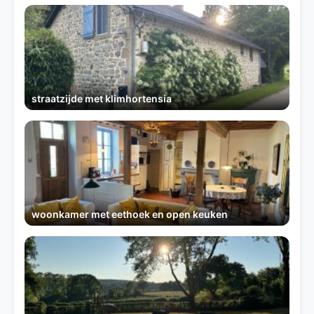
straatzijde met klimhortensia
woonkamer met eethoek en open keuken