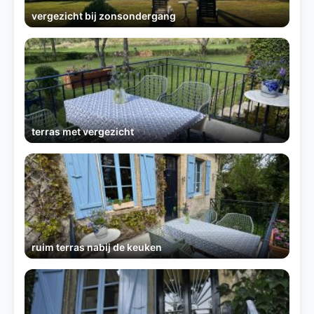
vergezicht bij zonsondergang
terras met vergezicht
ruim terras nabij de keuken