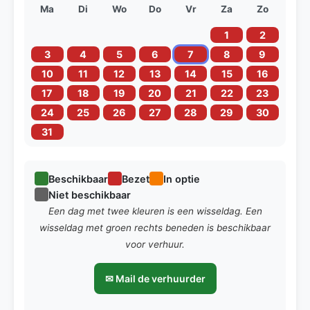
Ma
Di
Wo
Do
Vr
Za
Zo
1
2
3
4
5
6
7
8
9
10
11
12
13
14
15
16
17
18
19
20
21
22
23
24
25
26
27
28
29
30
31
Beschikbaar
Bezet
In optie
Niet beschikbaar
Een dag met twee kleuren is een wisseldag. Een
wisseldag met groen rechts beneden is beschikbaar
voor verhuur.
✉ Mail de verhuurder