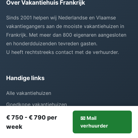
Over Vakantiehuis Frankrijk
Sinds 2001 helpen wij Nederlandse en Vlaamse
vakantiegangers aan de mooiste vakantiehuizen in
Frankrijk. Met meer dan 800 eigenaren aangesloten
en honderdduizenden tevreden gasten.
U heeft rechtstreeks contact met de verhuurder.
Handige links
Alle vakantiehuizen
Goedkope vakantiehuizen
Exclusieve villa's
€ 750 - € 790 per
📧 Mail
750-€790/week
verhuurder
Mail verhuurder
week
Disclaimer