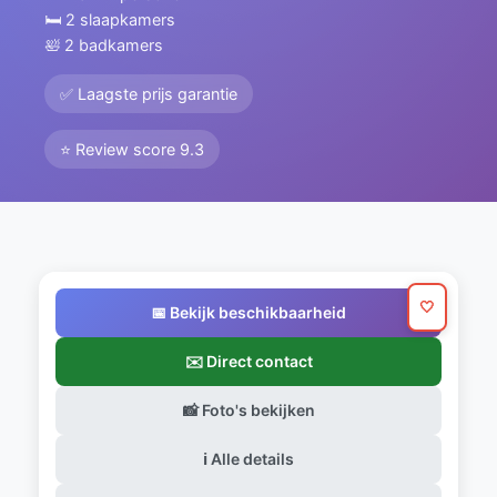
🛏️ 2 slaapkamers
🛀 2 badkamers
✅ Laagste prijs garantie
⭐ Review score 9.3
🤍
📅 Bekijk beschikbaarheid
✉️ Direct contact
📸 Foto's bekijken
ℹ️ Alle details