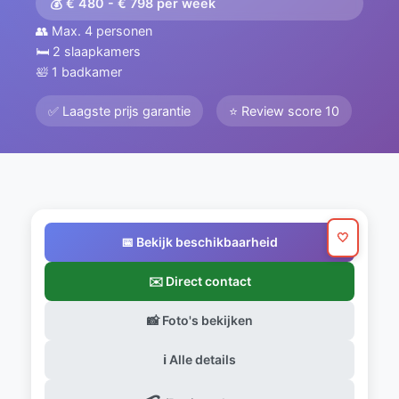
💰 € 480 - € 798 per week
👥 Max. 4 personen
🛏️ 2 slaapkamers
🛀 1 badkamer
✅ Laagste prijs garantie
⭐ Review score 10
🤍
📅 Bekijk beschikbaarheid
✉️ Direct contact
📸 Foto's bekijken
ℹ️ Alle details