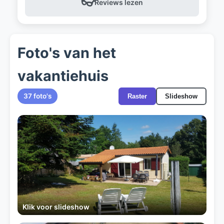
👓
Reviews lezen
Foto's van het
vakantiehuis
37 foto's
Raster
Slideshow
Klik voor slideshow