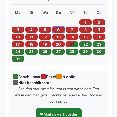
Ma
Di
Wo
Do
Vr
Za
Zo
1
2
3
4
5
6
7
8
9
10
11
12
13
14
15
16
17
18
19
20
21
22
23
24
25
26
27
28
29
30
31
Beschikbaar
Bezet
In optie
Niet beschikbaar
Een dag met twee kleuren is een wisseldag. Een
wisseldag met groen rechts beneden is beschikbaar
voor verhuur.
✉ Mail de verhuurder