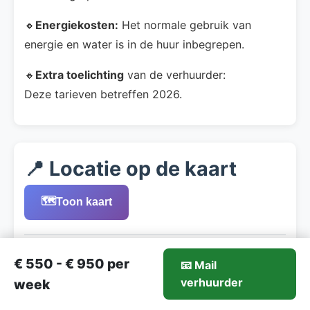
🔸
Energiekosten:
Het normale gebruik van
energie en water is in de huur inbegrepen.
🔸
Extra toelichting
van de verhuurder:
Deze tarieven betreffen 2026.
📍 Locatie op de kaart
🗺️
Toon kaart
€ 550 - € 950 per
📧 Mail
550-€950/week
verhuurder
Mail verhuurder
week
Deel uw ervaring