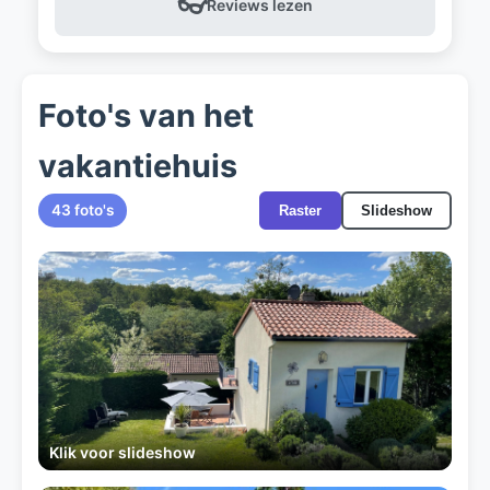
👓
Reviews lezen
Foto's van het
vakantiehuis
43 foto's
Raster
Slideshow
Klik voor slideshow