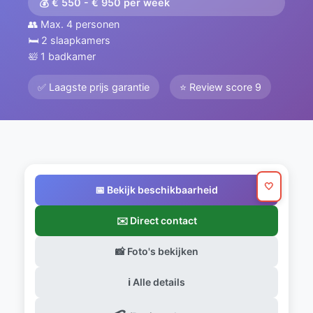
💰 € 550 - € 950 per week
👥 Max. 4 personen
🛏️ 2 slaapkamers
🛀 1 badkamer
✅ Laagste prijs garantie
⭐ Review score 9
🤍
📅 Bekijk beschikbaarheid
✉️ Direct contact
📸 Foto's bekijken
ℹ️ Alle details