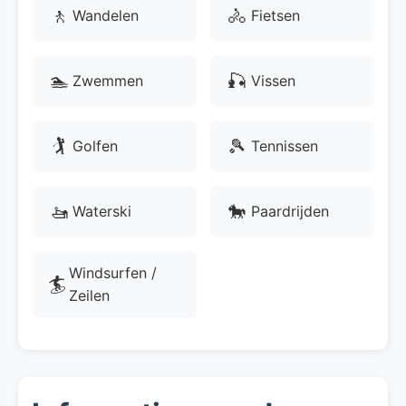
🚶
🚴
Wandelen
Fietsen
🏊
🎣
Zwemmen
Vissen
🏌
🎾
Golfen
Tennissen
🚤
🐎
Waterski
Paardrijden
Windsurfen /
🏄
Zeilen