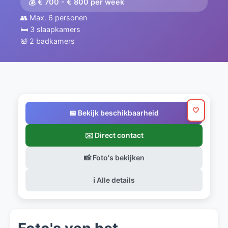
💰 € 700 - € 800 per week
👥 Max. 6 personen
🛏️ 3 slaapkamers
🛀 2 badkamers
🤍
📅 Bekijk beschikbaarheid
✉️ Direct contact
📸 Foto's bekijken
ℹ️ Alle details