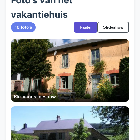
Foto's van het
vakantiehuis
18 foto's
Raster
Slideshow
Klik voor slideshow