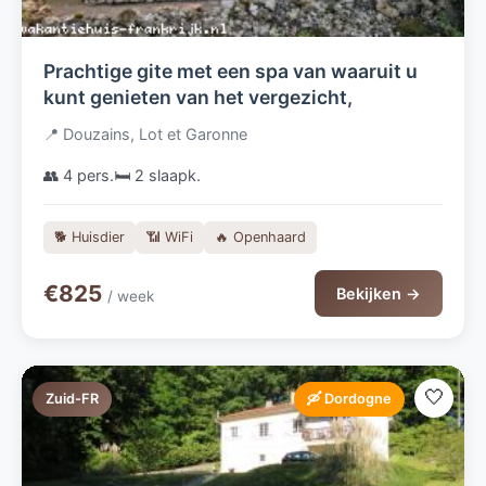
Prachtige gite met een spa van waaruit u
kunt genieten van het vergezicht,
📍 Douzains, Lot et Garonne
👥 4 pers.
🛏️ 2 slaapk.
🐕 Huisdier
📶 WiFi
🔥 Openhaard
€825
Bekijken →
/ week
🤍
Zuid-FR
🛶 Dordogne