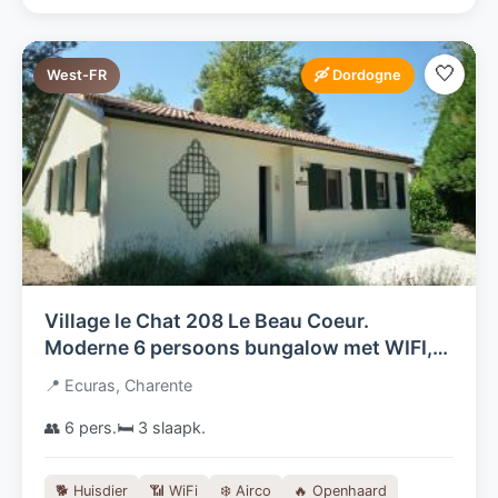
🤍
West-FR
🛶 Dordogne
Village le Chat 208 Le Beau Coeur.
Moderne 6 persoons bungalow met WIFI,
AIRCO en tuin met privacy. Charente
📍 Ecuras, Charente
Dordogne
👥 6 pers.
🛏️ 3 slaapk.
🐕 Huisdier
📶 WiFi
❄️ Airco
🔥 Openhaard