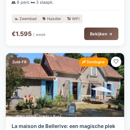
👥 6 pers.
🛏️ 3 slaapk.
🏊 Zwembad
🐕 Huisdier
📶 WiFi
€1.595
Bekijken →
/ week
🤍
Zuid-FR
🛶 Dordogne
La maison de Bellerive: een magische plek