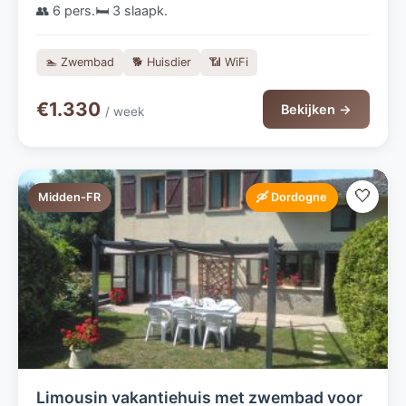
👥 6 pers.
🛏️ 3 slaapk.
🏊 Zwembad
🐕 Huisdier
📶 WiFi
€1.330
Bekijken →
/ week
🤍
Midden-FR
🛶 Dordogne
Limousin vakantiehuis met zwembad voor