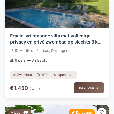
Fraaie, vrijstaande villa met volledige
privacy en privé zwembad op slechts 3 km
van het gezellige Franse stadje Ribérac in
📍 St Martin de Ribérac, Dordogne
de Dordogne
👥 6 pers.
🛏️ 3 slaapk.
🏊 Zwembad
📶 WiFi
🔥 Openhaard
€1.450
Bekijken →
/ week
🤍
Midden-FR
🛶 Dordogne