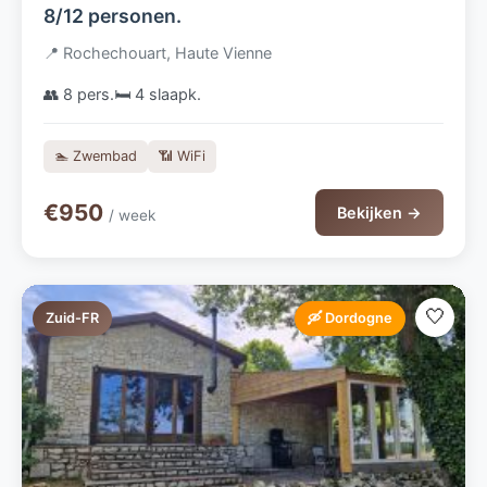
8/12 personen.
📍 Rochechouart, Haute Vienne
👥 8 pers.
🛏️ 4 slaapk.
🏊 Zwembad
📶 WiFi
€950
Bekijken →
/ week
🤍
Zuid-FR
🛶 Dordogne