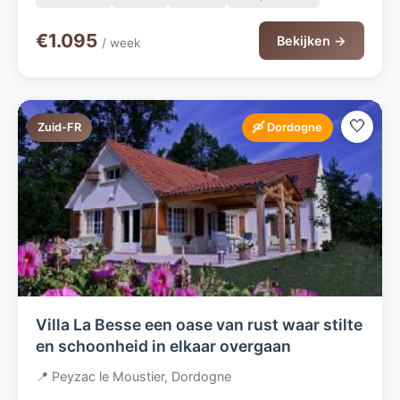
€1.095
Bekijken →
/ week
🤍
Zuid-FR
🛶 Dordogne
Villa La Besse een oase van rust waar stilte
en schoonheid in elkaar overgaan
📍 Peyzac le Moustier, Dordogne