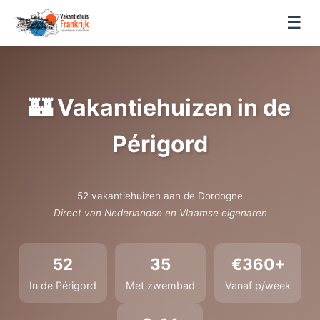
☰
🏰 Vakantiehuizen in de
Périgord
52 vakantiehuizen aan de Dordogne
Direct van Nederlandse en Vlaamse eigenaren
52
35
€360+
In de Périgord
Met zwembad
Vanaf p/week