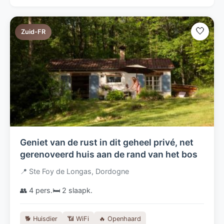
🤍
Zuid-FR
Geniet van de rust in dit geheel privé, net
gerenoveerd huis aan de rand van het bos
📍 Ste Foy de Longas, Dordogne
👥 4 pers.
🛏️ 2 slaapk.
🐕 Huisdier
📶 WiFi
🔥 Openhaard