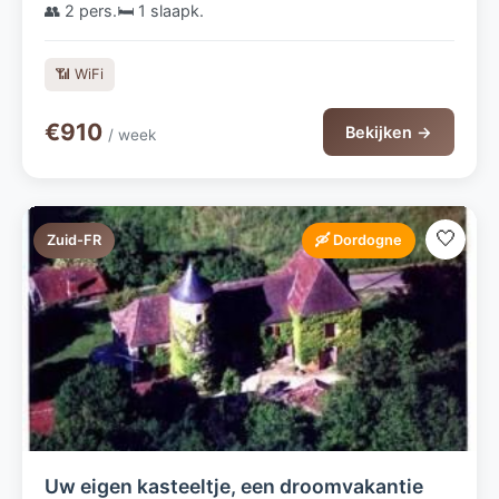
👥 2 pers.
🛏️ 1 slaapk.
📶 WiFi
€910
Bekijken →
/ week
🤍
Zuid-FR
🛶 Dordogne
Uw eigen kasteeltje, een droomvakantie