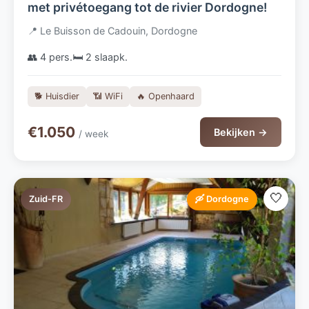
met privétoegang tot de rivier Dordogne!
📍 Le Buisson de Cadouin, Dordogne
👥 4 pers.
🛏️ 2 slaapk.
🐕 Huisdier
📶 WiFi
🔥 Openhaard
€1.050
Bekijken →
/ week
🤍
Zuid-FR
🛶 Dordogne