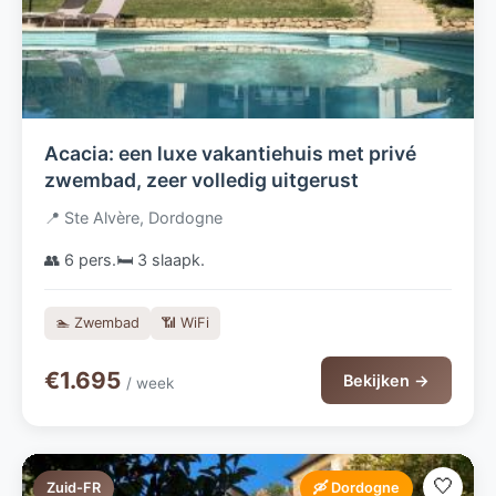
Acacia: een luxe vakantiehuis met privé
zwembad, zeer volledig uitgerust
📍 Ste Alvère, Dordogne
👥 6 pers.
🛏️ 3 slaapk.
🏊 Zwembad
📶 WiFi
€1.695
Bekijken →
/ week
🤍
Zuid-FR
🛶 Dordogne