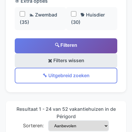
🎯 Extra opties
🏊 Zwembad
🐕 Huisdier
(35)
(30)
🔍 Filteren
✖️ Filters wissen
🔧 Uitgebreid zoeken
Resultaat 1 - 24 van 52 vakantiehuizen in de
Périgord
Sorteren: