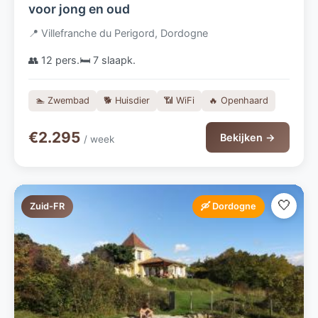
voor jong en oud
📍 Villefranche du Perigord, Dordogne
👥 12 pers.
🛏️ 7 slaapk.
🏊 Zwembad
🐕 Huisdier
📶 WiFi
🔥 Openhaard
€2.295
Bekijken →
/ week
🤍
Zuid-FR
🛶 Dordogne