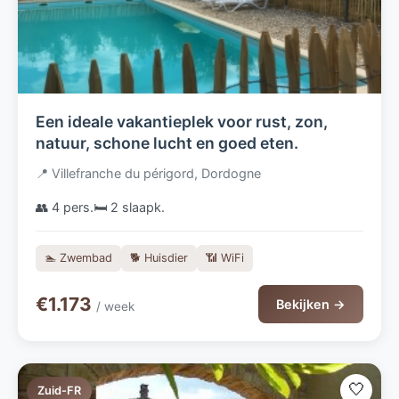
Een ideale vakantieplek voor rust, zon,
natuur, schone lucht en goed eten.
📍 Villefranche du périgord, Dordogne
👥 4 pers.
🛏️ 2 slaapk.
🏊 Zwembad
🐕 Huisdier
📶 WiFi
€1.173
Bekijken →
/ week
🤍
Zuid-FR