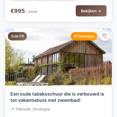
€995
Bekijken →
/ week
🤍
Zuid-FR
🛶 Dordogne
Een oude tabaksschuur die is verbouwd is
tot vakantiehuis met zwembad!
📍 Trémolat, Dordogne