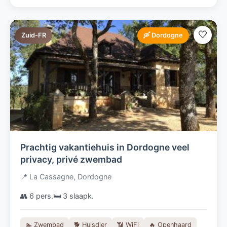
🤍
Zuid-FR
🛶 Dordogne
Prachtig vakantiehuis in Dordogne veel
privacy, privé zwembad
📍 La Cassagne, Dordogne
👥 6 pers.
🛏️ 3 slaapk.
🏊 Zwembad
🐕 Huisdier
📶 WiFi
🔥 Openhaard