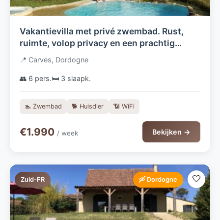
Vakantievilla met privé zwembad. Rust,
ruimte, volop privacy en een prachtig
uitzicht vanaf het overdekte terras.
📍 Carves, Dordogne
👥 6 pers.
🛏️ 3 slaapk.
🏊 Zwembad
🐕 Huisdier
📶 WiFi
€1.990
Bekijken →
/ week
🤍
Zuid-FR
🛶 Dordogne