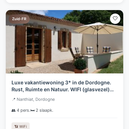
🤍
Zuid-FR
Luxe vakantiewoning 3* in de Dordogne.
Rust, Ruimte en Natuur. WIFI (glasvezel)
NL.TV, Luxe Boxsprings (210cm)
📍 Nanthiat, Dordogne
👥 4 pers.
🛏️ 2 slaapk.
📶 WiFi