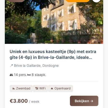
Uniek en luxueus kasteeltje (9p) met extra
gîte (4-6p) in Brive-la-Gaillarde, ideale
uitvalsbasis om deze prachtige streek te
📍 Brive la Gaillarde, Dordogne
ontdekken.
👥 14 pers.
🛏️ 8 slaapk.
🏊 Zwembad
📶 WiFi
🔥 Openhaard
€3.800
Bekijken →
/ week