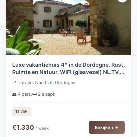
Luxe vakantiehuis 4* in de Dordogne. Rust,
Ruimte en Natuur. WIFI (glasvezel) NL.TV,
Luxe Boxsprings (210cm)
📍 Thiviers Nanthiat, Dordogne
👥 4 pers.
🛏️ 2 slaapk.
📶 WiFi
€1.330
Bekijken →
/ week