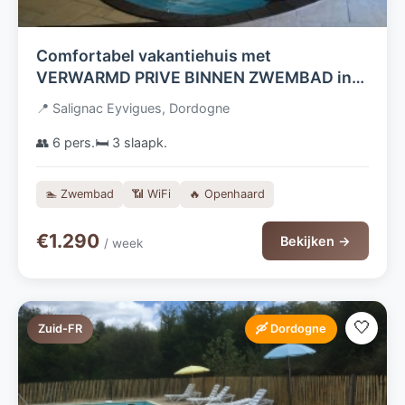
Comfortabel vakantiehuis met
VERWARMD PRIVE BINNEN ZWEMBAD in
de Dordogne, BIEDT VANAF BEGIN JUNI
📍 Salignac Eyvigues, Dordogne
PLAATS AAN 6 VOLWASSENEN en 3
KINDEREN!
👥 6 pers.
🛏️ 3 slaapk.
🏊 Zwembad
📶 WiFi
🔥 Openhaard
€1.290
Bekijken →
/ week
🤍
Zuid-FR
🛶 Dordogne