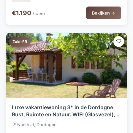
€1.190
Bekijken →
/ week
🤍
Zuid-FR
Luxe vakantiewoning 3* in de Dordogne.
Rust, Ruimte en Natuur. WIFI (Glasvezel),
Nld TV en luxe boxsprings (210cm)
📍 Nanthiat, Dordogne