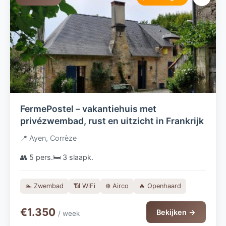
FermePostel – vakantiehuis met
privézwembad, rust en uitzicht in Frankrijk
📍 Ayen, Corrèze
👥 5 pers.
🛏️ 3 slaapk.
🏊 Zwembad
📶 WiFi
❄️ Airco
🔥 Openhaard
€1.350
Bekijken →
/ week