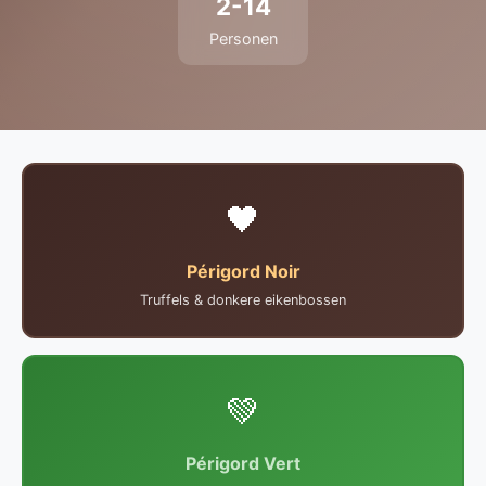
2-14
Personen
🖤
Périgord Noir
Truffels & donkere eikenbossen
💚
Périgord Vert