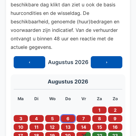
beschikbare dag klikt dan ziet u ook de basis
huurcondities en de wisseldag. De
beschikbaarheid, genoemde (huur)bedragen en
voorwaarden zijn indicatief. Van de verhuurder
ontvangt u binnen 48 uur een reactie met de
actuele gegevens.
Augustus 2026
‹
›
Augustus 2026
Ma
Di
Wo
Do
Vr
Za
Zo
1
2
3
4
5
6
7
8
9
10
11
12
13
14
15
16
17
18
19
20
21
22
23