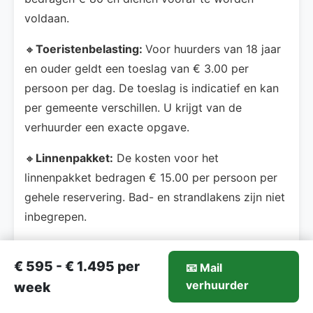
voldaan.
🔸
Toeristenbelasting:
Voor huurders van 18 jaar
en ouder geldt een toeslag van € 3.00 per
persoon per dag. De toeslag is indicatief en kan
per gemeente verschillen. U krijgt van de
verhuurder een exacte opgave.
🔸
Linnenpakket:
De kosten voor het
linnenpakket bedragen € 15.00 per persoon per
gehele reservering. Bad- en strandlakens zijn niet
inbegrepen.
🔸
Energiekosten:
Het normale gebruik van
€ 595 - € 1.495 per
energie en water is in de huur inbegrepen.
📧 Mail
595-€1.495/week
verhuurder
Mail verhuurder
week
🔸
Borgsom:
De borgsom bedraagt € 300 en