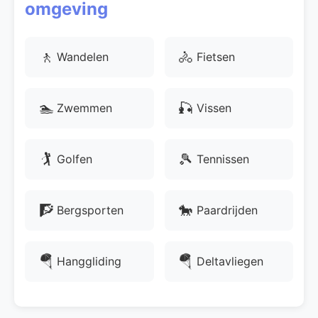
omgeving
🚶
🚴
Wandelen
Fietsen
🏊
🎣
Zwemmen
Vissen
🏌
🎾
Golfen
Tennissen
🧗
🐎
Bergsporten
Paardrijden
🪂
🪂
Hanggliding
Deltavliegen