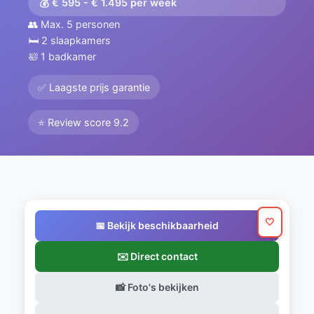
💰 € 595 - € 1.495 per week
👥 Max. 5 personen
🛏️ 2 slaapkamers
🛀 1 badkamer
✅ Laagste prijs garantie
⭐ Review score 9.2
🤍
📅 Bekijk beschikbaarheid
✉️ Direct contact
📸 Foto's bekijken