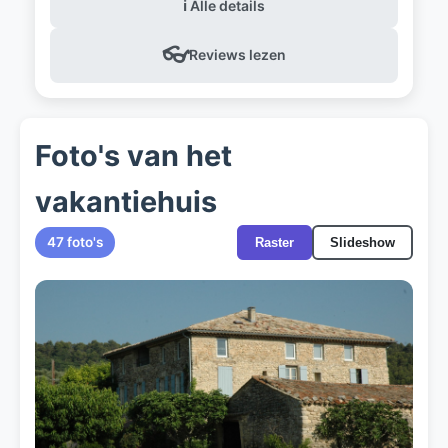
ℹ️ Alle details
👓
Reviews lezen
Foto's van het
vakantiehuis
47 foto's
Raster
Slideshow