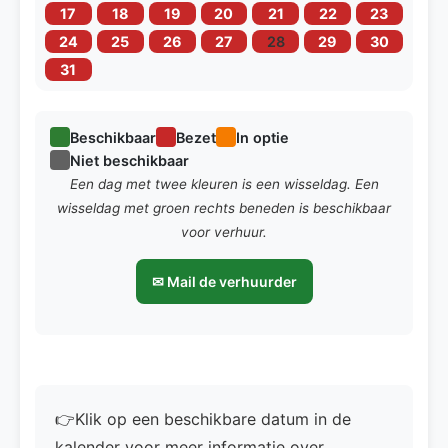
17
18
19
20
21
22
23
24
25
26
27
28
29
30
31
Beschikbaar
Bezet
In optie
Niet beschikbaar
Een dag met twee kleuren is een wisseldag. Een
wisseldag met groen rechts beneden is beschikbaar
voor verhuur.
✉ Mail de verhuurder
👉Klik op een beschikbare datum in de
kalender voor meer informatie over