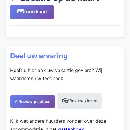
🗺️
Toon kaart
Deel uw ervaring
Heeft u hier ook uw vakantie gevierd? Wij
waarderen uw feedback!
👓
Reviews lezen
⭐ Review plaatsen
Kijk wat andere huurders vonden over deze
accommodatie in het
gastenboek
.