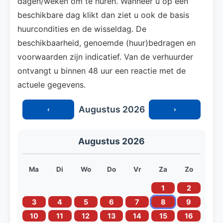
dagen/weken om te huren. Wanneer u op een
beschikbare dag klikt dan ziet u ook de basis
huurcondities en de wisseldag. De
beschikbaarheid, genoemde (huur)bedragen en
voorwaarden zijn indicatief. Van de verhuurder
ontvangt u binnen 48 uur een reactie met de
actuele gegevens.
Augustus 2026
‹
›
Augustus 2026
Ma
Di
Wo
Do
Vr
Za
Zo
1
2
3
4
5
6
7
8
9
10
11
12
13
14
15
16