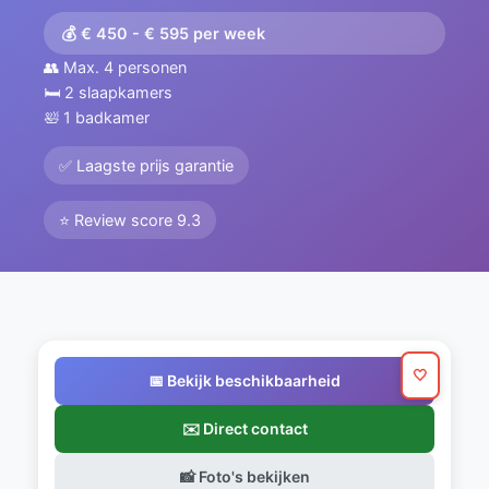
💰 € 450 - € 595 per week
👥 Max. 4 personen
🛏️ 2 slaapkamers
🛀 1 badkamer
✅ Laagste prijs garantie
⭐ Review score 9.3
🤍
📅 Bekijk beschikbaarheid
✉️ Direct contact
📸 Foto's bekijken