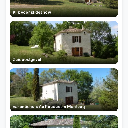
Klik voor slideshow
Zuidoostgevel
vakantiehuis Au Rouquet in Montcuq