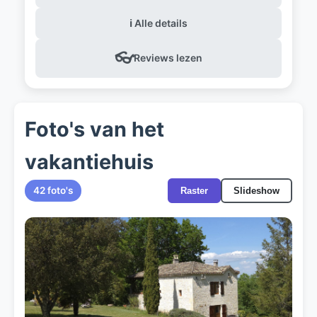
ℹ️ Alle details
👓
Reviews lezen
Foto's van het
vakantiehuis
42 foto's
Raster
Slideshow