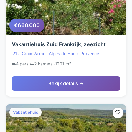
€660.000
Vakantiehuis Zuid Frankrijk, zeezicht
📍
La Croix Valmer, Alpes de Haute Provence
👥
4 pers.
🛏️
2 kamers
📐
201 m²
Bekijk details →
🤍
Vakantiehuis