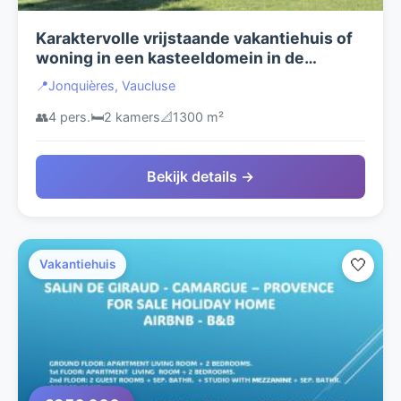
Karaktervolle vrijstaande vakantiehuis of
woning in een kasteeldomein in de
Provence
📍
Jonquières, Vaucluse
👥
4 pers.
🛏️
2 kamers
📐
1300 m²
Bekijk details →
🤍
Vakantiehuis