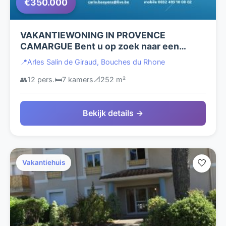
€350.000
VAKANTIEWONING IN PROVENCE
CAMARGUE Bent u op zoek naar een
woning en/of periodiek te verhuren.
📍
Arles Salin de Giraud, Bouches du Rhone
👥
12 pers.
🛏️
7 kamers
📐
252 m²
Bekijk details →
🤍
Vakantiehuis