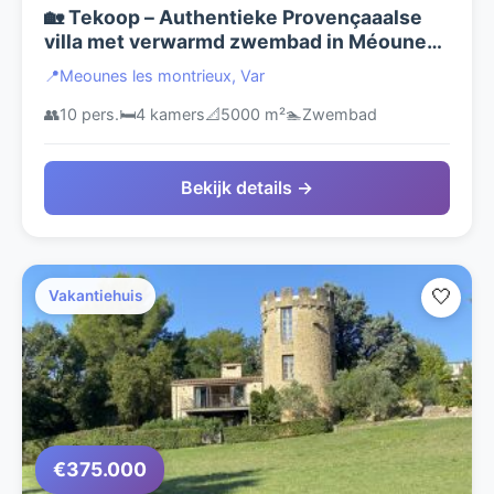
🏡 Tekoop – Authentieke Provençaaalse
villa met verwarmd zwembad in Méounes-
lès-Montrieux Droomt u van rust, ruimte
📍
Meounes les montrieux, Var
en de charme van de Provence?
👥
10 pers.
🛏️
4 kamers
📐
5000 m²
🏊
Zwembad
Bekijk details →
🤍
Vakantiehuis
€375.000