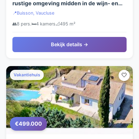
rustige omgeving midden in de wijn- en
olijfgaarden vlakbij Villedieu en de Mont
📍
Buisson, Vaucluse
Ventoux
👥
8 pers.
🛏️
4 kamers
📐
495 m²
Bekijk details →
🤍
Vakantiehuis
€499.000