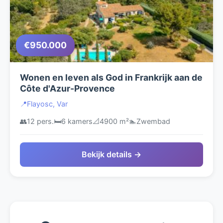
€950.000
Wonen en leven als God in Frankrijk aan de
Côte d'Azur-Provence
📍
Flayosc, Var
👥
12 pers.
🛏️
6 kamers
📐
4900 m²
🏊
Zwembad
Bekijk details →