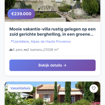
€239.000
Mooie vakantie-villa rustig gelegen op een
zuid gerichte berghelling, in een groene
woonwijk, op slechts 5 km van
📍
Castellane, Alpes de Haute Provence
CASTELLANE en alle voorzieningen
👥
5 pers.
🛏️
2 kamers
📐
1008 m²
Bekijk details →
🤍
Vakantiehuis