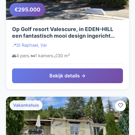
€295.000
Op Golf resort Valescure, in EDEN-HILL
een fantastisch mooi design ingericht
appartement met groot terras en luxe
📍
St Raphael, Var
aangelegde tuin TE KOOP.
👥
4 pers.
🛏️
1 kamers
📐
30 m²
Bekijk details →
🤍
Vakantiehuis