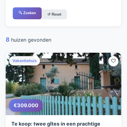
🔍 Zoeken
↺ Reset
8
huizen gevonden
🤍
Vakantiehuis
€309.000
Te koop: twee gîtes in een prachtige