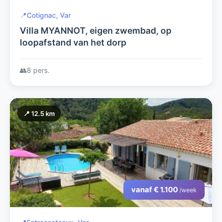
📍
Cotignac, Var
Villa MYANNOT, eigen zwembad, op
loopafstand van het dorp
👥
8 pers.
📍 12.5 km
vanaf € 1.100
/week