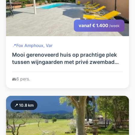
vanaf € 1.400
/week
📍
Fox Amphoux, Var
Mooi gerenoveerd huis op prachtige plek
tussen wijngaarden met privé zwembad
voor 6 personen
👥
6 pers.
📍 10.8 km