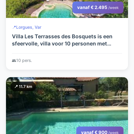
vanaf € 2.495
/week
📍
Lorgues, Var
Villa Les Terrasses des Bosquets is een
sfeervolle, villa voor 10 personen met
privézwembad, jacuzzi en veel ruimte.
👥
10 pers.
📍 11.7 km
vanaf € 900
/week