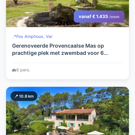
vanaf € 1.435
/week
📍
Fox Amphoux, Var
Gerenoveerde Provencaalse Mas op
prachtige plek met zwembad voor 6
personen
👥
6 pers.
📍 10.8 km