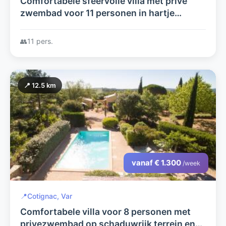
Comfortabele sfeervolle villa met privé
zwembad voor 11 personen in hartje
Provence
👥
11 pers.
📍 12.5 km
vanaf € 1.300
/week
📍
Cotignac, Var
Comfortabele villa voor 8 personen met
privezwembad op schaduwrijk terrein en