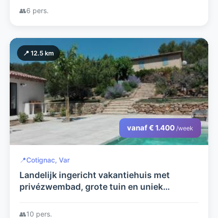
Cotignac.
👥
6 pers.
📍 12.5 km
vanaf € 1.400
/week
📍
Cotignac, Var
Landelijk ingericht vakantiehuis met
privézwembad, grote tuin en uniek
uitzicht, gelegen op 4km van Cotignac
👥
10 pers.