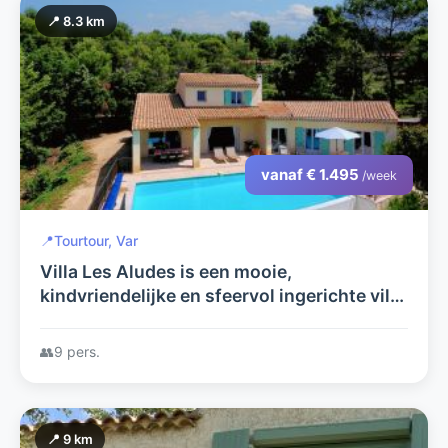
📍 8.3 km
vanaf € 1.495
/week
📍
Tourtour, Var
Villa Les Aludes is een mooie,
kindvriendelijke en sfeervol ingerichte villa
met verwarmd privézwembad
👥
9 pers.
📍 9 km