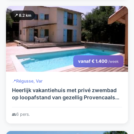
📍 8.2 km
vanaf € 1.400
/week
📍
Régusse, Var
Heerlijk vakantiehuis met privé zwembad
op loopafstand van gezellig Provencaals
dorp
👥
6 pers.