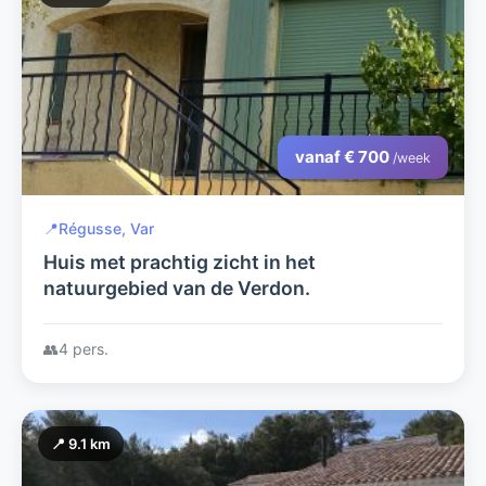
vanaf € 700
/week
📍
Régusse, Var
Huis met prachtig zicht in het
natuurgebied van de Verdon.
👥
4 pers.
📍 9.1 km