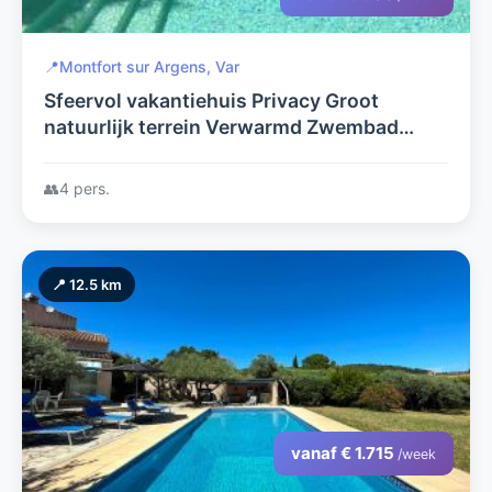
📍
Montfort sur Argens, Var
Sfeervol vakantiehuis Privacy Groot
natuurlijk terrein Verwarmd Zwembad
Pétanque baan Leuke dorpjes Heerlijke
restaurants !
👥
4 pers.
📍 12.5 km
vanaf € 1.715
/week