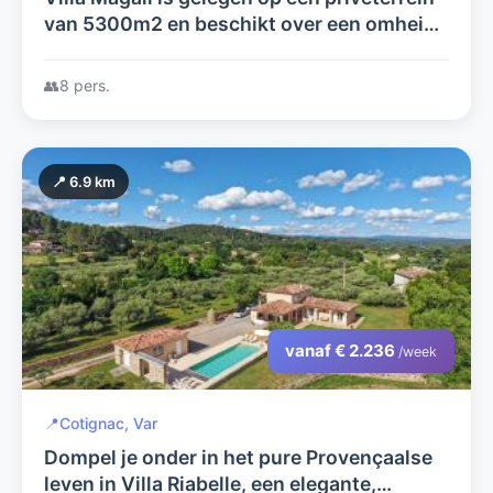
van 5300m2 en beschikt over een omheind
en verwarmd privézwembad
👥
8 pers.
📍 6.9 km
vanaf € 2.236
/week
📍
Cotignac, Var
Dompel je onder in het pure Provençaalse
leven in Villa Riabelle, een elegante,