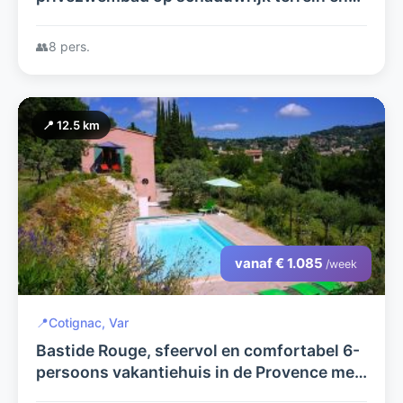
overdekte terrassen
👥
8 pers.
📍 12.5 km
vanaf € 1.085
/week
📍
Cotignac, Var
Bastide Rouge, sfeervol en comfortabel 6-
persoons vakantiehuis in de Provence met
privé zwembad en mooi uitzicht op