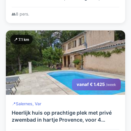
vrijstaande villa voor 8 personen, midden
in het groen!
👥
8 pers.
📍 7.1 km
vanaf € 1.425
/week
📍
Salernes, Var
Heerlijk huis op prachtige plek met privé
zwembad in hartje Provence, voor 4
personen