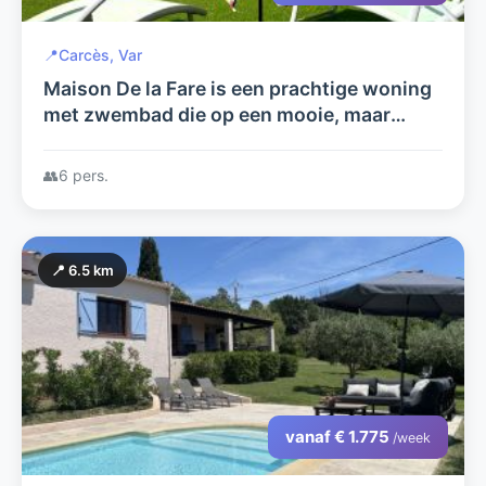
📍
Carcès, Var
Maison De la Fare is een prachtige woning
met zwembad die op een mooie, maar
vooral ook rustige plek temidden van een
typisch Provencaalse 'setting'
👥
6 pers.
📍 6.5 km
vanaf € 1.775
/week