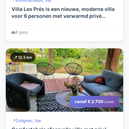
📍
Entrecasteaux, Var
Villa Les Prés is een nieuwe, moderne villa
voor 6 personen met verwarmd privé
zwembad met rondom een houten terras
👥
6 pers.
📍 12.5 km
vanaf € 2.700
/week
📍
Cotignac, Var