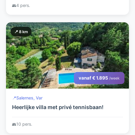
👥
4 pers.
📍 8 km
vanaf € 1.895
/week
📍
Salernes, Var
Heerlijke villa met privé tennisbaan!
👥
10 pers.