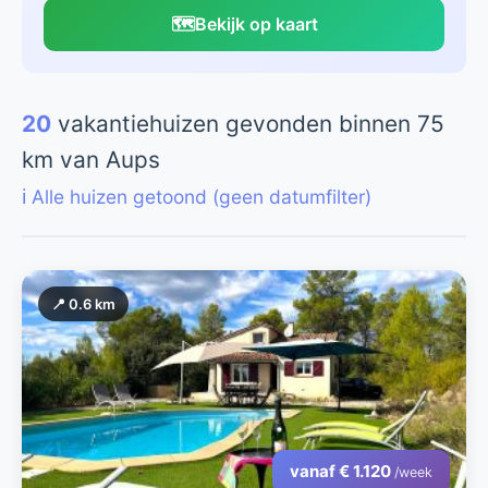
🗺️
Bekijk op kaart
20
vakantiehuizen gevonden binnen 75
km van Aups
ℹ️ Alle huizen getoond (geen datumfilter)
📍 0.6 km
vanaf € 1.120
/week