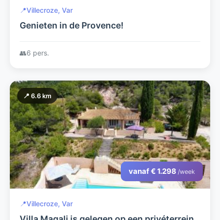
📍
Villecroze, Var
Genieten in de Provence!
👥
6 pers.
📍 6.6 km
vanaf € 1.298
/week
📍
Villecroze, Var
Villa Magali is gelegen op een privéterrein