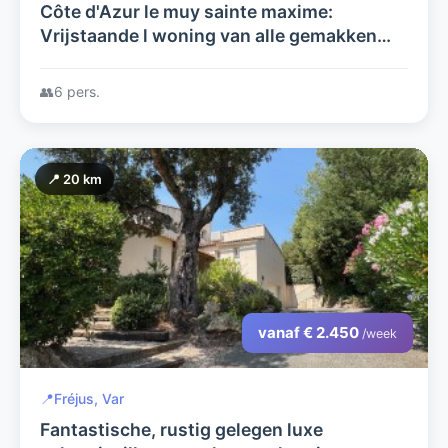
Côte d'Azur le muy sainte maxime:
Vrijstaande l woning van alle gemakken
voorzien op een afgesloten domaine met
prive zwembad en een prachtig uitzicht
👥
6 pers.
📍 20 km
vanaf € 2.450
/week
📍
Fréjus, Var
Fantastische, rustig gelegen luxe