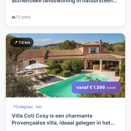
authentieke landswoning in natuursteen
die recent gerenoveerd is.
👥
10 pers.
📍 7.6 km
vanaf € 1.399
/week
📍
Cotignac, Var
Villa Coti Cosy is een charmante
Provençaalse villa, ideaal gelegen in het
hart van Cotignac, een van de mooiste