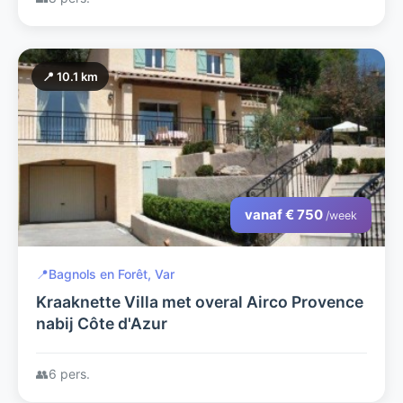
uitzicht op Salernes
📍 10.1 km
vanaf € 750
/week
📍
Bagnols en Forêt, Var
Kraaknette Villa met overal Airco Provence
nabij Côte d'Azur
👥
6 pers.