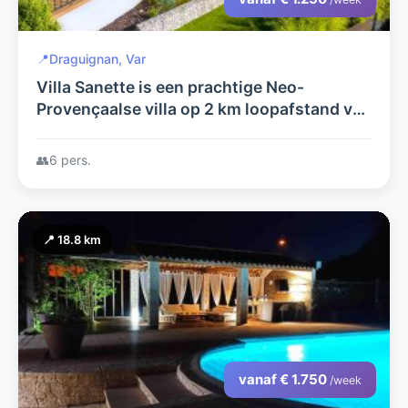
📍
Draguignan, Var
Villa Sanette is een prachtige Neo-
Provençaalse villa op 2 km loopafstand van
het centrum van Draguignan, een perfecte
uitvalsbasis voor je vakantie!
👥
6 pers.
📍 18.8 km
vanaf € 1.750
/week