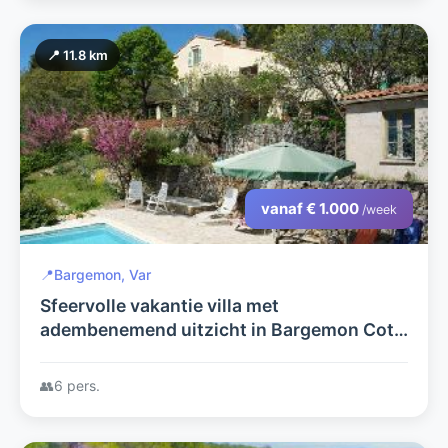
📍 11.8 km
vanaf € 1.000
/week
📍
Bargemon, Var
Sfeervolle vakantie villa met
adembenemend uitzicht in Bargemon Cote
d'Azur voor max. 6 personen
👥
6 pers.