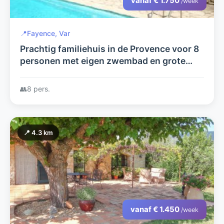
vanaf € 1.750
/week
📍
Fayence, Var
Prachtig familiehuis in de Provence voor 8
personen met eigen zwembad en grote
tuin
👥
8 pers.
📍 4.3 km
vanaf € 1.450
/week