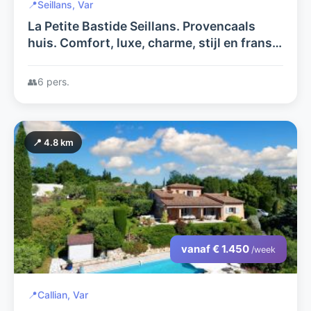
📍
Seillans, Var
La Petite Bastide Seillans. Provencaals
huis. Comfort, luxe, charme, stijl en franse
lommerige authenticiteit. Ruimte en rust
maar niet eenzaam.
👥
6 pers.
📍 4.8 km
vanaf € 1.450
/week
📍
Callian, Var