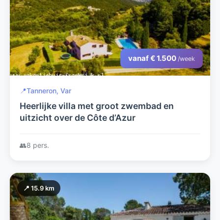
vanaf € 1.500
/week
📍
Tanneron, Var
Heerlijke villa met groot zwembad en
uitzicht over de Côte d’Azur
👥
8 pers.
📍 15.9 km