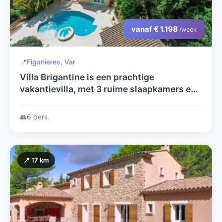
vanaf € 1.198
/week
📍
Figanieres, Var
Villa Brigantine is een prachtige
vakantievilla, met 3 ruime slaapkamers en
2 badkamers.
👥
6 pers.
📍 17 km