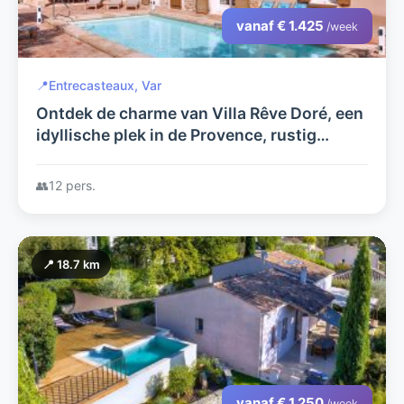
vanaf € 1.425
/week
📍
Entrecasteaux, Var
Ontdek de charme van Villa Rêve Doré, een
idyllische plek in de Provence, rustig
gelegen op een heuvel bij het
karakteristieke dorp Entrecasteaux
👥
12 pers.
📍 18.7 km
vanaf € 1.250
/week