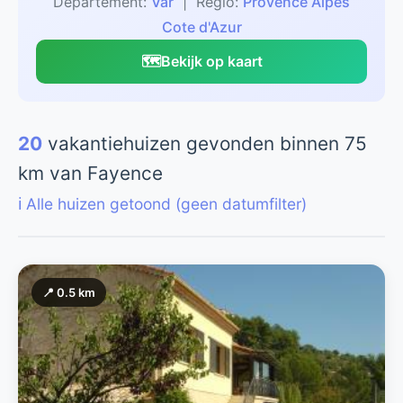
Departement:
Var
| Regio:
Provence Alpes
Cote d'Azur
🗺️
Bekijk op kaart
20
vakantiehuizen gevonden binnen 75
km van Fayence
ℹ️ Alle huizen getoond (geen datumfilter)
📍 0.5 km