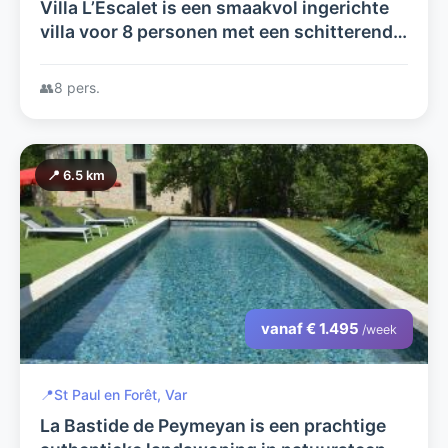
Villa L’Escalet is een smaakvol ingerichte
villa voor 8 personen met een schitterend
uitzicht
👥
8 pers.
📍 6.5 km
vanaf € 1.495
/week
📍
St Paul en Forêt, Var
La Bastide de Peymeyan is een prachtige