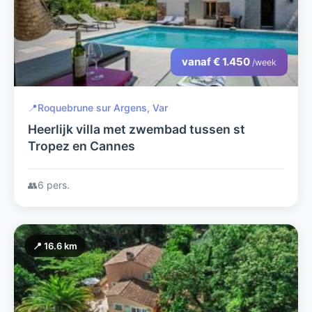
vanaf € 1.450
/week
📍
Roquebrune sur Argens, Var
Heerlijk villa met zwembad tussen st
Tropez en Cannes
👥
6 pers.
📍 16.6 km