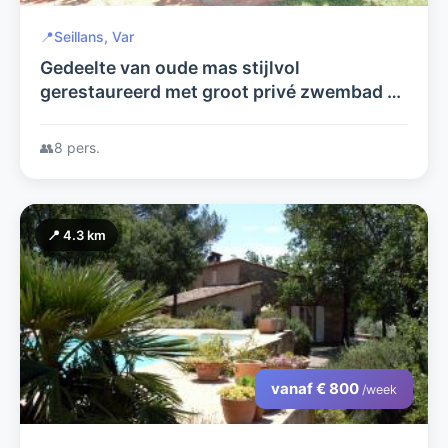
📍
Seillans, Var
Gedeelte van oude mas stijlvol
gerestaureerd met groot privé zwembad en
privacy
👥
8 pers.
📍 4.3 km
vanaf € 800
/week