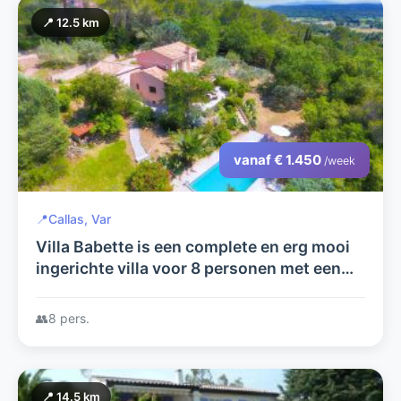
📍 12.5 km
vanaf € 1.450
/week
📍
Callas, Var
Villa Babette is een complete en erg mooi
ingerichte villa voor 8 personen met een
panoramisch uitzicht over het
eeuwenoude dorpje Callas.
👥
8 pers.
📍 14.5 km