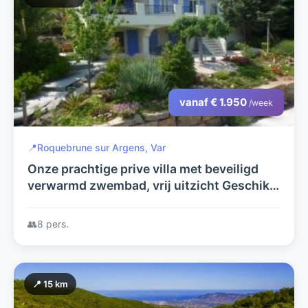
vanaf € 1.950
/week
📍
Roquebrune sur Argens, Var
Onze prachtige prive villa met beveiligd
verwarmd zwembad, vrij uitzicht Geschikt
voor 1- 2 gezinnen ,Airco, ,Ned TV ,Wifi en
doc systeem aanwezig.
👥
8 pers.
📍 15 km