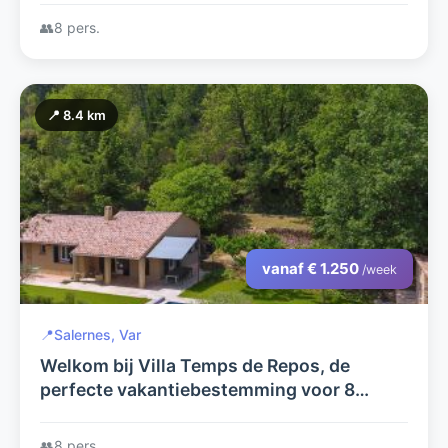
dorpen in de Provence.
👥
8 pers.
📍 8.4 km
vanaf € 1.250
/week
📍
Salernes, Var
Welkom bij Villa Temps de Repos, de
perfecte vakantiebestemming voor 8
personen met een verwarmd
privézwembad en een adembenemend
👥
8 pers.