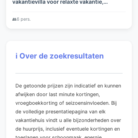
vakantievilla voor relaxte vakantie,
verwarmd privézwembad & optimale
privacy Fréjus, Côte'd Azur (ideaal voor
👥
6 pers.
6p.)
ℹ️
Over de zoekresultaten
De getoonde prijzen zijn indicatief en kunnen
afwijken door last minute kortingen,
vroegboekkorting of seizoensinvloeden. Bij
de volledige presentatiepagina van elk
vakantiehuis vindt u alle bijzonderheden over
de huurprijs, inclusief eventuele kortingen en
toeslagen voor schoonmaak, energie,