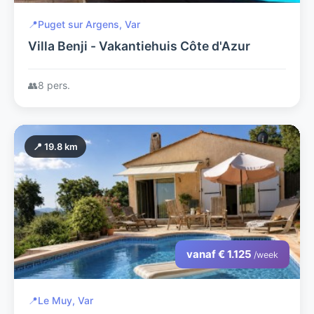
📍
Puget sur Argens, Var
Villa Benji - Vakantiehuis Côte d'Azur
👥
8 pers.
📍 19.8 km
vanaf € 1.125
/week
📍
Le Muy, Var