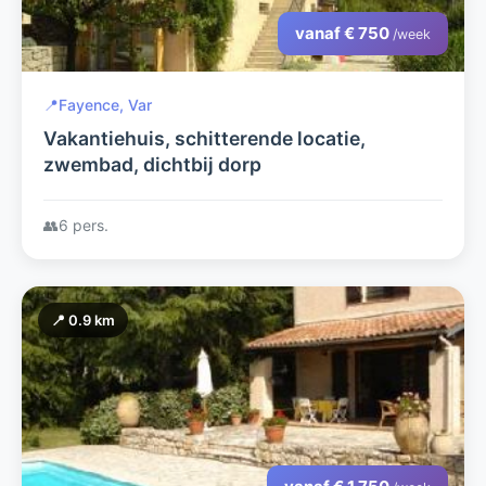
vanaf € 750
/week
📍
Fayence, Var
Vakantiehuis, schitterende locatie,
zwembad, dichtbij dorp
👥
6 pers.
📍 0.9 km