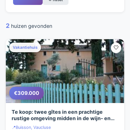
2
huizen gevonden
🤍
Vakantiehuis
€309.000
Te koop: twee gîtes in een prachtige
rustige omgeving midden in de wijn- en
olijfgaarden vlakbij Villedieu en de Mont
📍
Buisson, Vaucluse