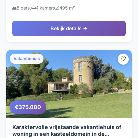
Ventoux
👥
8 pers.
🛏️
4 kamers
📐
495 m²
Bekijk details →
🤍
Vakantiehuis
€375.000
Karaktervolle vrijstaande vakantiehuis of
woning in een kasteeldomein in de