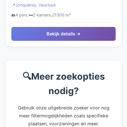
Provence
📍
Jonquières, Vaucluse
👥
4 pers.
🛏️
2 kamers
📐
1300 m²
Bekijk details →
🔍
Meer zoekopties
nodig?
Gebruik onze uitgebreide zoeker voor nog
meer filtermogelijkheden zoals specifieke
plaatsen, voorzieningen en meer.