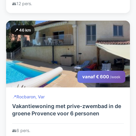
👥
12 pers.
📍 46 km
vanaf € 600
/week
📍
Rocbaron, Var
Vakantiewoning met prive-zwembad in de
groene Provence voor 6 personen
👥
6 pers.