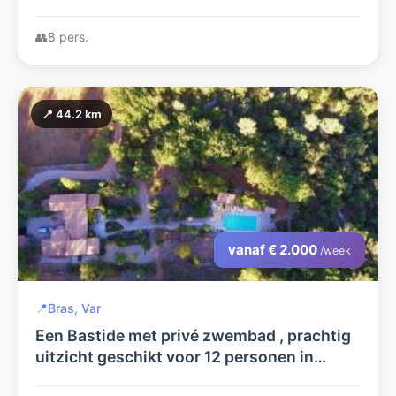
👥
8 pers.
📍 44.2 km
vanaf € 2.000
/week
📍
Bras, Var
Een Bastide met privé zwembad , prachtig
uitzicht geschikt voor 12 personen in
hartje Provence