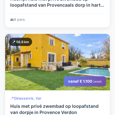
loopafstand van Provencaals dorp in hartje
Provence
👥
8 pers.
📍 56.6 km
vanaf € 1.100
/week
📍
Ginasservis, Var
Huis met privé zwembad op loopafstand
van dorpje in Provence Verdon