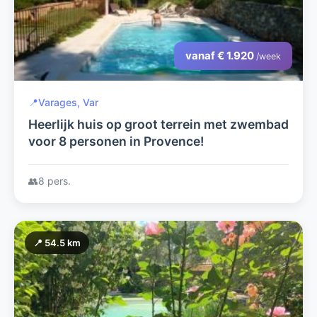
vanaf € 1.920
/week
📍
Varages, Var
Heerlijk huis op groot terrein met zwembad
voor 8 personen in Provence!
👥
8 pers.
📍 54.5 km