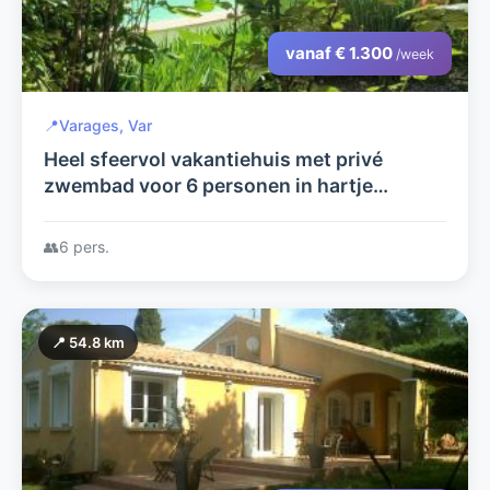
vanaf € 1.300
/week
📍
Varages, Var
Heel sfeervol vakantiehuis met privé
zwembad voor 6 personen in hartje
Provence
👥
6 pers.
📍 54.8 km