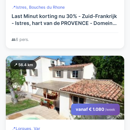
📍
Istres, Bouches du Rhone
Last Minut korting nu 30% - Zuid-Frankrijk
- Istres, hart van de PROVENCE - Domein
met 6 gites - UNIEK DIRECT AAN HET
WATER GELEGEN !
👥
6 pers.
📍 56.4 km
vanaf € 1.080
/week
📍
Lorgues, Var