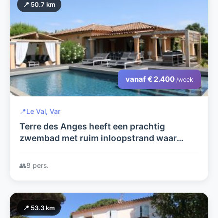
📍 50.7 km
vanaf € 2.400
/week
📍
Le Val, Var
Terre des Anges heeft een prachtig
zwembad met ruim inloopstrand waar
kinderen heerlijk kunnen spelen
👥
8 pers.
📍 53.3 km