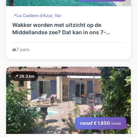
📍
La Cadiere d'Azur, Var
Wakker worden met uitzicht op de
Middellandse zee? Dat kan in ons 7-
persoons vakantiehuis Sinnewille. 4400
m2 eigen grond en prive zwembad.
👥
7 pers.
📍 26.3 km
vanaf € 1.850
/week