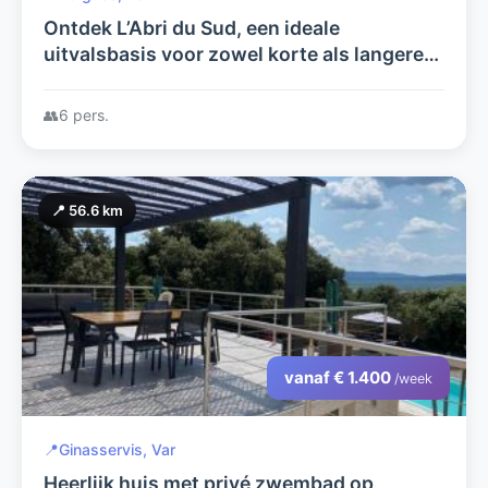
Ontdek L’Abri du Sud, een ideale
uitvalsbasis voor zowel korte als langere
verblijven in het sfeervolle Lorgues
👥
6 pers.
📍 56.6 km
vanaf € 1.400
/week
📍
Ginasservis, Var
Heerlijk huis met privé zwembad op