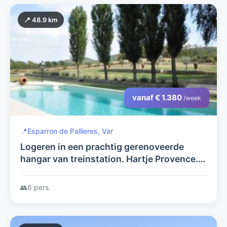
📍 48.9 km
vanaf € 1.380
/week
📍
Esparron de Pallieres, Var
Logeren in een prachtig gerenoveerde
hangar van treinstation. Hartje Provence.
Privé zwembad.
👥
6 pers.