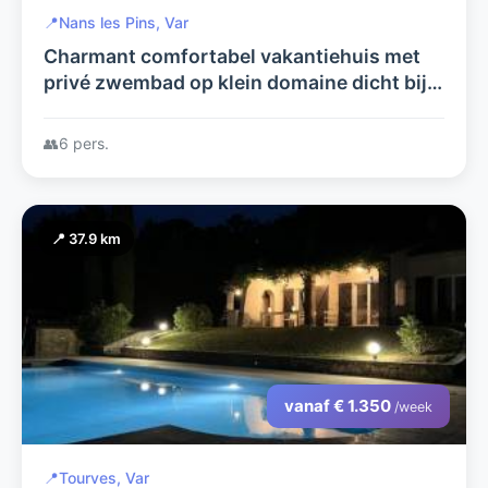
📍
Nans les Pins, Var
Charmant comfortabel vakantiehuis met
privé zwembad op klein domaine dicht bij
mooie golfbaan in hartje Provence
👥
6 pers.
📍 37.9 km
vanaf € 1.350
/week
📍
Tourves, Var