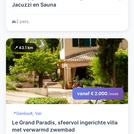
Jacuzzi en Sauna
👥
2 pers.
📍 43.1 km
vanaf € 2.000
/week
📍
Garéoult, Var
Le Grand Paradis, sfeervol ingerichte villa
met verwarmd zwembad