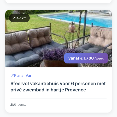
📍 47 km
vanaf € 1.700
/week
📍
Rians, Var
Sfeervol vakantiehuis voor 6 personen met
privé zwembad in hartje Provence
👥
6 pers.