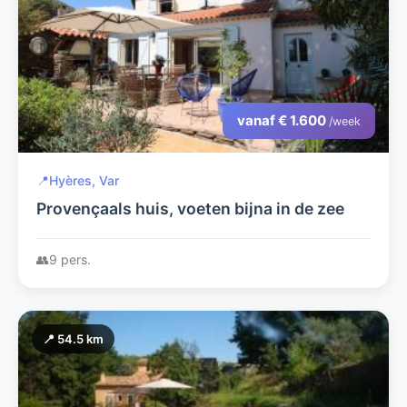
vanaf € 1.600
/week
📍
Hyères, Var
Provençaals huis, voeten bijna in de zee
👥
9 pers.
📍 54.5 km