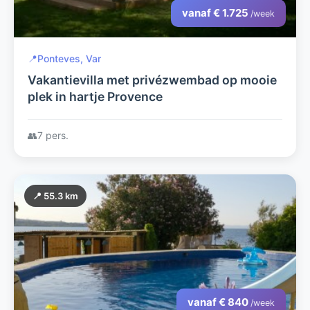
vanaf € 1.725
/week
📍
Ponteves, Var
Vakantievilla met privézwembad op mooie
plek in hartje Provence
👥
7 pers.
📍 55.3 km
vanaf € 840
/week