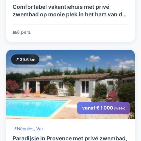
Comfortabel vakantiehuis met privé
zwembad op mooie plek in het hart van de
Provence.
👥
8 pers.
📍 39.6 km
vanaf € 1.000
/week
📍
Néoules, Var
Paradijsje in Provence met privé zwembad,