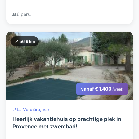
👥
6 pers.
📍 56.9 km
vanaf € 1.400
/week
📍
La Verdière, Var
Heerlijk vakantiehuis op prachtige plek in
Provence met zwembad!