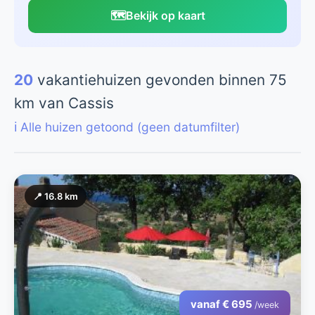
🗺️
Bekijk op kaart
20
vakantiehuizen gevonden binnen 75
km van Cassis
ℹ️ Alle huizen getoond (geen datumfilter)
📍 16.8 km
vanaf € 695
/week