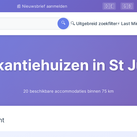
🇩🇪
🇬🇧
📰 Nieuwsbrief aanmelden
🔍
🔍 Uitgebreid zoekfilter
⚡ Last Mi
kantiehuizen in St J
20 beschikbare accommodaties binnen 75 km
ht