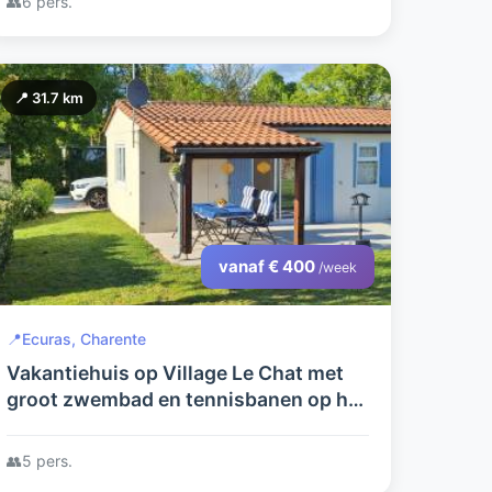
👥
6 pers.
📍 31.7 km
vanaf € 400
/week
📍
Ecuras, Charente
Vakantiehuis op Village Le Chat met
groot zwembad en tennisbanen op het
park.
👥
5 pers.