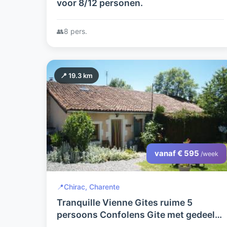
voor 8/12 personen.
👥
8 pers.
📍 19.3 km
vanaf € 595
/week
📍
Chirac, Charente
Tranquille Vienne Gites ruime 5
persoons Confolens Gite met gedeeld
zwembad dicht bij meren, attracties,