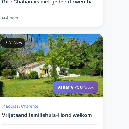
Gite Chabanais met gedeeld zwembad
dicht bij meren, attracties en
bezienswaardigheden perfect voor
👥
4 pers.
fietsers.
📍 31.6 km
vanaf € 750
/week
📍
Ecuras, Charente
Vrijstaand familiehuis-Hond welkom