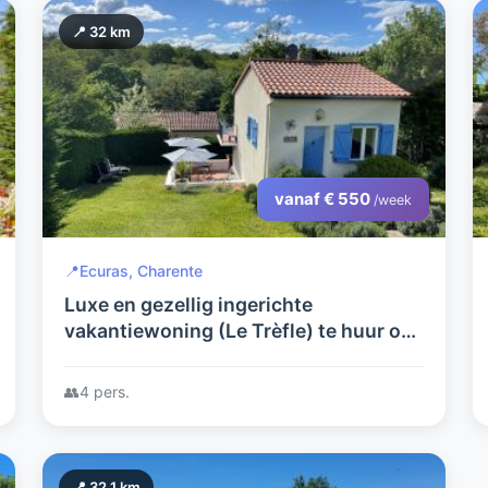
📍 32 km
vanaf € 550
/week
📍
Ecuras, Charente
Luxe en gezellig ingerichte
vakantiewoning (Le Trèfle) te huur op
het mooie vakantiepark Village Le
Chat met veranda, zwembad, tennis-
👥
4 pers.
en golfbaan.
📍 32.1 km