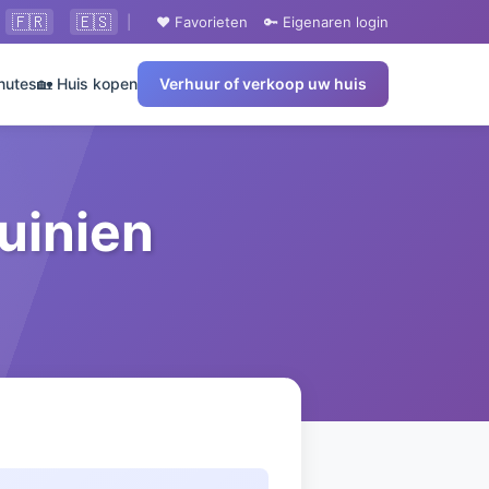
🇫🇷
🇪🇸
|
❤️ Favorieten
🔑 Eigenaren login
nutes
🏡 Huis kopen
Verhuur of verkoop uw huis
uinien