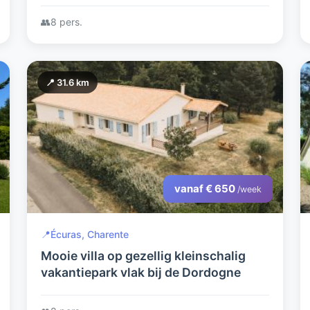
👥
8 pers.
📍 31.6 km
vanaf € 650
/week
📍
Écuras, Charente
Mooie villa op gezellig kleinschalig
vakantiepark vlak bij de Dordogne