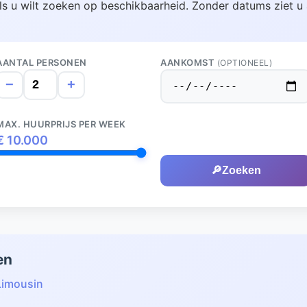
ls u wilt zoeken op beschikbaarheid. Zonder datums ziet u 
AANTAL PERSONEN
AANKOMST
(OPTIONEEL)
−
+
MAX. HUURPRIJS PER WEEK
€
10.000
🔎
Zoeken
en
Limousin