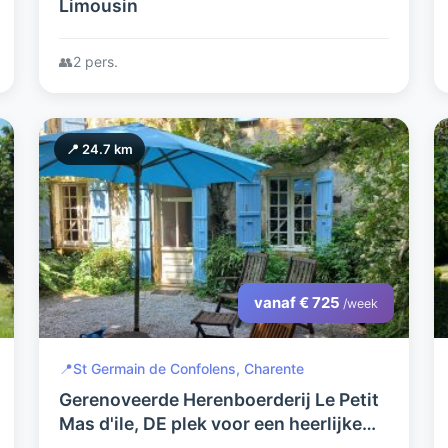
Limousin
👥
2 pers.
📍 24.7 km
vanaf € 725
/week
📍
St Germain de Confolens, Charente
Gerenoveerde Herenboerderij Le Petit
Mas d'ile, DE plek voor een heerlijke
vakantie