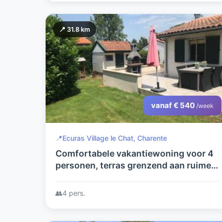
📍 31.8 km
vanaf € 540
/week
📍
Ecuras Village le Chat, Charente
Comfortabele vakantiewoning voor 4
personen, terras grenzend aan ruime
beschutte tuin met volledige privacy.
Zwembad, tennis- en golfbaan.
👥
4 pers.