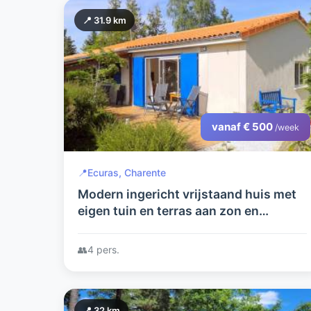
📍 31.9 km
vanaf € 500
/week
📍
Ecuras, Charente
Modern ingericht vrijstaand huis met
eigen tuin en terras aan zon en
schaduwkant. Geschikt voor gezin
met kinderen of 2 echtparen.
👥
4 pers.
📍 32 km