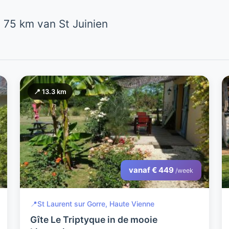
75 km van St Juinien
📍 13.3 km
vanaf € 449
/week
📍
St Laurent sur Gorre, Haute Vienne
Gîte Le Triptyque in de mooie