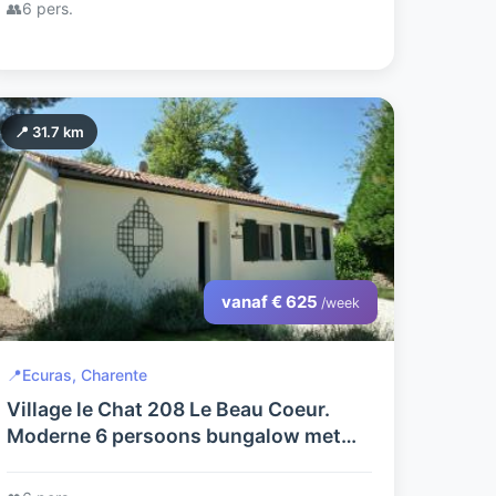
👥
6 pers.
📍 31.7 km
vanaf € 625
/week
📍
Ecuras, Charente
Village le Chat 208 Le Beau Coeur.
Moderne 6 persoons bungalow met
WIFI, AIRCO en tuin met privacy.
Charente Dordogne