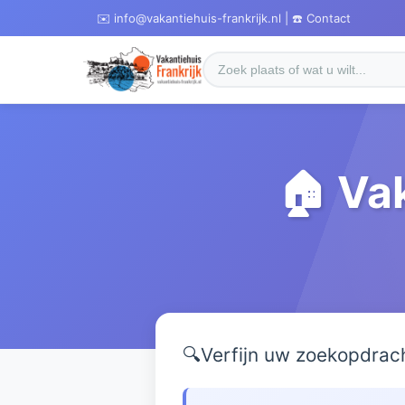
✉️ info@vakantiehuis-frankrijk.nl | ☎️ Contact
🏠 Va
🔍
Verfijn uw zoekopdrac