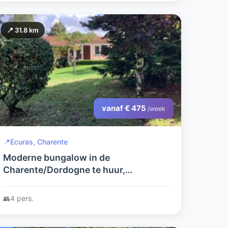
📍 31.8 km
vanaf € 475
/week
📍
Ecuras, Charente
Moderne bungalow in de
Charente/Dordogne te huur,
vakantiepark Village Le Chat. Geen
prijsverhoging in 2026 tov 2025!
👥
4 pers.