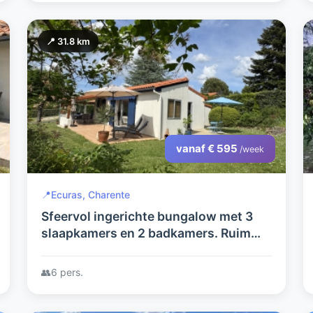
📍 31.8 km
vanaf € 595
/week
📍
Ecuras, Charente
Sfeervol ingerichte bungalow met 3
slaapkamers en 2 badkamers. Ruim
terras en tuin. Mooi uitzicht. Voor
rustzoekers.
👥
6 pers.