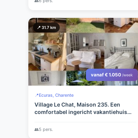
👥
6 pers.
📍 31.7 km
vanaf € 1.050
/week
📍
Ecuras, Charente
Village Le Chat, Maison 235. Een
comfortabel ingericht vakantiehuis
met volop privacy. Met glasvezel
internet, nieuwe keuken en
👥
5 pers.
badkamer.en Airco!