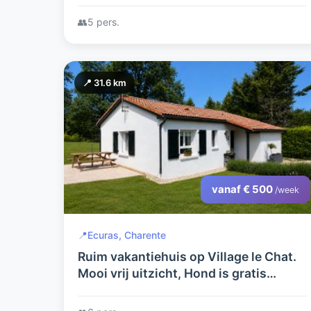
rust ruimte in de Charente .
👥
5 pers.
📍 31.6 km
vanaf € 500
/week
📍
Ecuras, Charente
Ruim vakantiehuis op Village le Chat.
Mooi vrij uitzicht, Hond is gratis
welkom. NU MET EXTRA KORTING!
OOK AL VOOR 2027!