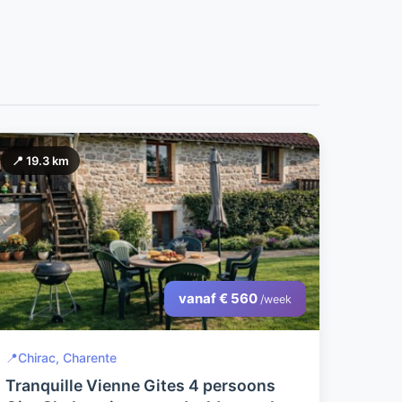
📍 19.3 km
vanaf € 560
/week
📍
Chirac, Charente
Tranquille Vienne Gites 4 persoons