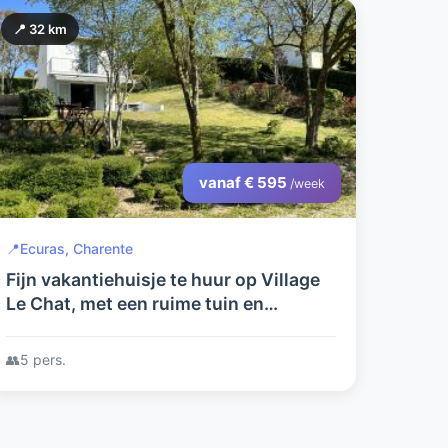
📍 32 km
vanaf € 595
/week
📍
Ecuras, Charente
Fijn vakantiehuisje te huur op Village
Le Chat, met een ruime tuin en
prachtig uitzicht over het meer.
👥
5 pers.