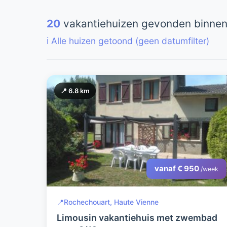
20
vakantiehuizen gevonden binnen 
ℹ️ Alle huizen getoond (geen datumfilter)
📍 6.8 km
vanaf € 950
/week
📍
Rochechouart, Haute Vienne
Limousin vakantiehuis met zwembad