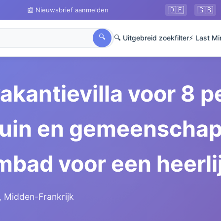
🇩🇪
🇬🇧
📰 Nieuwsbrief aanmelden
🔍
🔍 Uitgebreid zoekfilter
⚡ Last Mi
akantievilla voor 8 
 tuin en gemeenschap
ad voor een heerlij
, Midden-Frankrijk