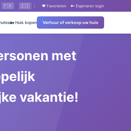
🇫🇷
🇪🇸
|
❤️ Favorieten
🔑 Eigenaren login
nutes
🏡 Huis kopen
Verhuur of verkoop uw huis
personen met
pelijk
ke vakantie!