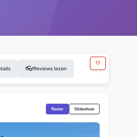
🤍
👓
etails
Reviews lezen
Raster
Slideshow