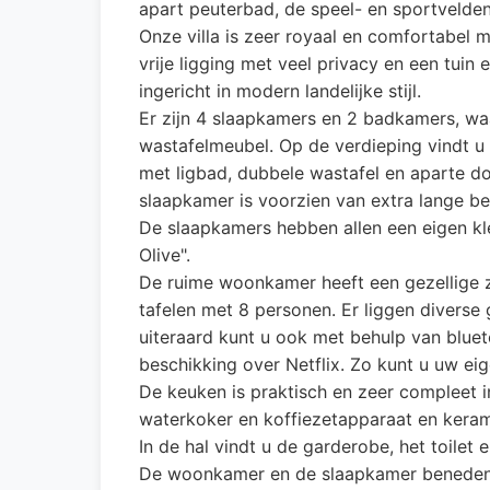
apart peuterbad, de speel- en sportvelden
Onze villa is zeer royaal en comfortabel 
vrije ligging met veel privacy en een tuin 
ingericht in modern landelijke stijl.
Er zijn 4 slaapkamers en 2 badkamers, w
wastafelmeubel. Op de verdieping vindt u
met ligbad, dubbele wastafel en aparte do
slaapkamer is voorzien van extra lange b
De slaapkamers hebben allen een eigen k
Olive".
De ruime woonkamer heeft een gezellige z
tafelen met 8 personen. Er liggen diverse 
uiteraard kunt u ook met behulp van blue
beschikking over Netflix. Zo kunt u uw eige
De keuken is praktisch en zeer compleet 
waterkoker en koffiezetapparaat en kerami
In de hal vindt u de garderobe, het toilet 
De woonkamer en de slaapkamer beneden ge