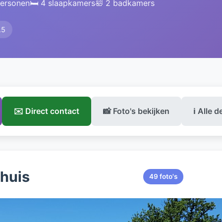
personen
🛏️ 4 slaapkamers
🛀 2 badkamers
.5
✉️ Direct contact
📸 Foto's bekijken
ℹ️ Alle d
ehuis
49 foto's