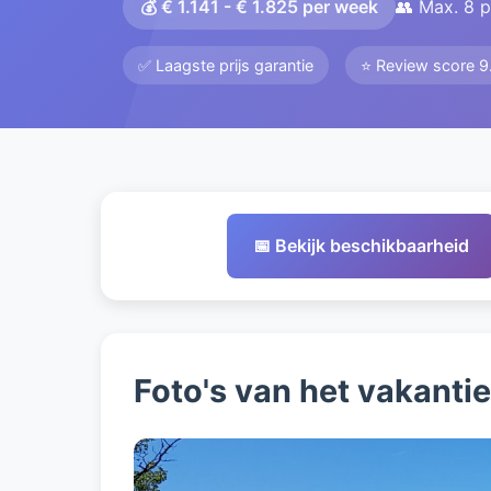
💰 € 1.141 - € 1.825 per week
👥 Max. 8 
✅ Laagste prijs garantie
⭐ Review score 9
📅 Bekijk beschikbaarheid
Foto's van het vakanti