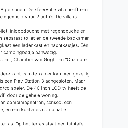
 personen. De sfeervolle villa heeft een
elegenheid voor 2 auto’s. De villa is
ilet, inloopdouche met regendouche en
en separaat toilet en de tweede badkamer
gkast een ladenkast en nachtkastjes. Eén
ar campingbedje aanwezig.
Soleil", Chambre van Gogh" en "Chambre
ndere kant van de kamer kan men gezellig
 is een Play Station 3 aangesloten. Maar
/cd speler. De 40 inch LCD tv heeft de
 wifi door de gehele woning.
 een combimagnetron, senseo, een
e, en een koelvries combinatie.
ras. Op het terras staat een tuintafel