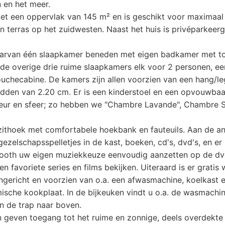
 en het meer.
met een oppervlak van 145 m² en is geschikt voor maximaal 8
en terras op het zuidwesten. Naast het huis is privéparkeerg
aarvan één slaapkamer beneden met eigen badkamer met to
 de overige drie ruime slaapkamers elk voor 2 personen, e
uchecabine. De kamers zijn allen voorzien van een hang/le
edden van 2.20 cm. Er is een kinderstoel en een opvouwba
leur en sfeer; zo hebben we "Chambre Lavande", Chambre 
ithoek met comfortabele hoekbank en fauteuils. Aan de a
gezelschapsspelletjes in de kast, boeken, cd's, dvd's, en er
tooth uw eigen muziekkeuze eenvoudig aanzetten op de dvd
n favoriete series en films bekijken. Uiteraard is er gratis
ingericht en voorzien van o.a. een afwasmachine, koelkast
sche kookplaat. In de bijkeuken vindt u o.a. de wasmachin
en de trap naar boven.
ven toegang tot het ruime en zonnige, deels overdekte ter