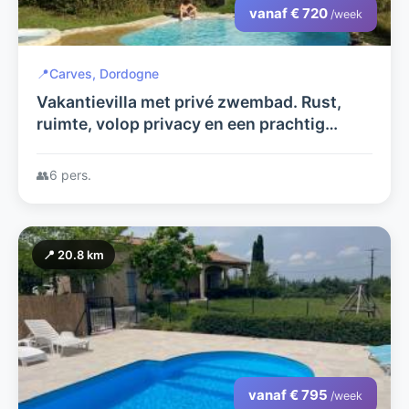
vanaf € 720
/week
📍
Carves, Dordogne
Vakantievilla met privé zwembad. Rust,
ruimte, volop privacy en een prachtig
uitzicht vanaf het overdekte terras.
👥
6 pers.
📍 20.8 km
vanaf € 795
/week