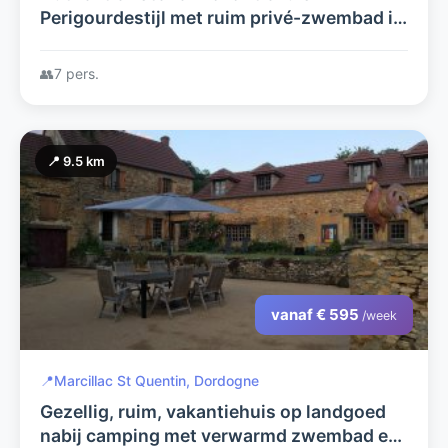
Perigourdestijl met ruim privé-zwembad in
een kindvriendelijke grote tuin vlakbij
Sarlat la Caneda
👥
7 pers.
📍 9.5 km
vanaf € 595
/week
📍
Marcillac St Quentin, Dordogne
Gezellig, ruim, vakantiehuis op landgoed
nabij camping met verwarmd zwembad en