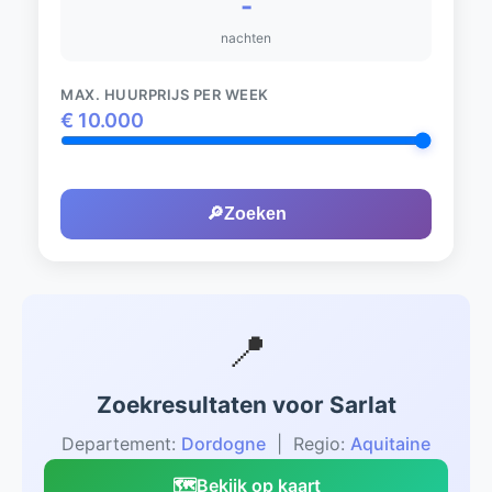
-
nachten
MAX. HUURPRIJS PER WEEK
€
10.000
🔎
Zoeken
📍
Zoekresultaten voor Sarlat
Departement:
Dordogne
| Regio:
Aquitaine
🗺️
Bekijk op kaart