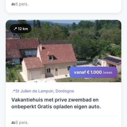
Fayrac en Castelnaud.
👥
6 pers.
📍 12 km
vanaf € 1.000
/week
📍
St Julien de Lampon, Dordogne
Vakantiehuis met prive zwembad en
onbeperkt Gratis opladen eigen auto.
👥
6 pers.