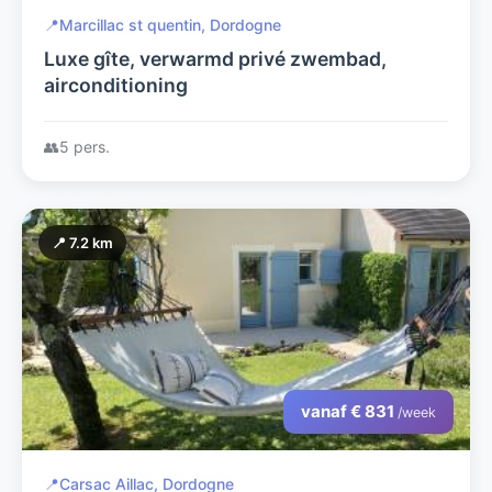
📍
Marcillac st quentin, Dordogne
Luxe gîte, verwarmd privé zwembad,
airconditioning
👥
5 pers.
📍 7.2 km
vanaf € 831
/week
📍
Carsac Aillac, Dordogne