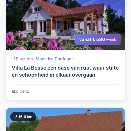
vanaf € 580
/week
📍
Peyzac le Moustier, Dordogne
Villa La Besse een oase van rust waar stilte
en schoonheid in elkaar overgaan
👥
6 pers.
📍 15.6 km