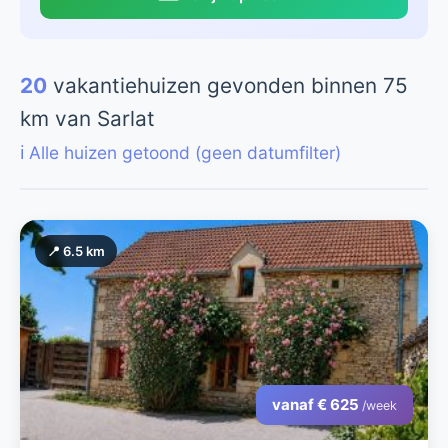
20
vakantiehuizen gevonden binnen 75
km van Sarlat
ℹ️ Alle huizen getoond (geen datumfilter)
📍 6.5 km
vanaf € 625
/week