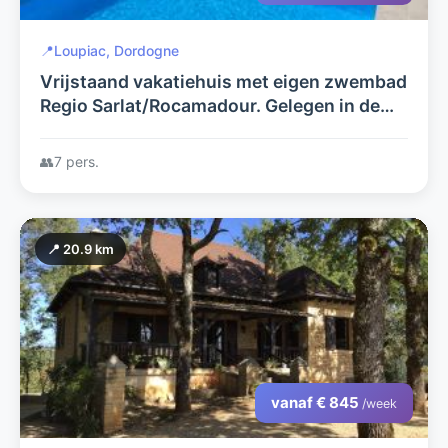
📍
Loupiac, Dordogne
Vrijstaand vakatiehuis met eigen zwembad
Regio Sarlat/Rocamadour. Gelegen in de
Lot op de grens met de Dordogne.
👥
7 pers.
📍 20.9 km
vanaf € 845
/week