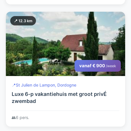
📍 12.3 km
vanaf € 900
/week
📍
St Julien de Lampon, Dordogne
Luxe 6-p vakantiehuis met groot privÉ
zwembad
👥
6 pers.