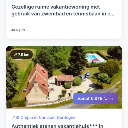
Gezellige ruime vakantiewoning met
gebruik van zwembad en tennisbaan in een
prachtige groene omgeving!
👥
4 pers.
📍 7.5 km
vanaf € 875
/week
📍
St Crepin et Carlucet, Dordogne
Authentiek stenen vakantiehuis*** in