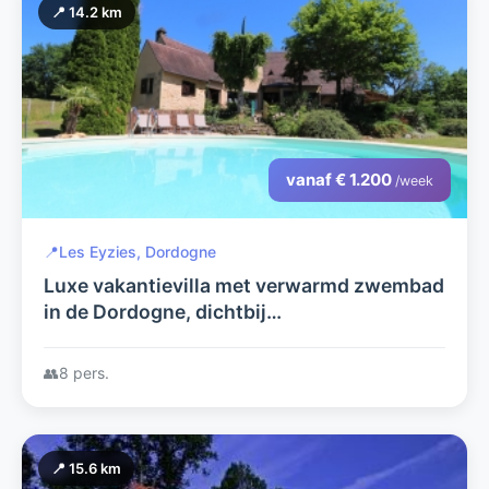
📍 14.2 km
vanaf € 1.200
/week
📍
Les Eyzies, Dordogne
Luxe vakantievilla met verwarmd zwembad
in de Dordogne, dichtbij
bezienswaardigheden en mooie plaatsjes.
👥
8 pers.
📍 15.6 km