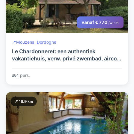
vanaf € 770
/week
📍
Mouzens, Dordogne
Le Chardonneret: een authentiek
vakantiehuis, verw. privé zwembad, airco,
glasvezel. Rustige privé tuin, dichtbij
beziensw+golf. Geen extra kosten!
👥
4 pers.
📍 16.9 km