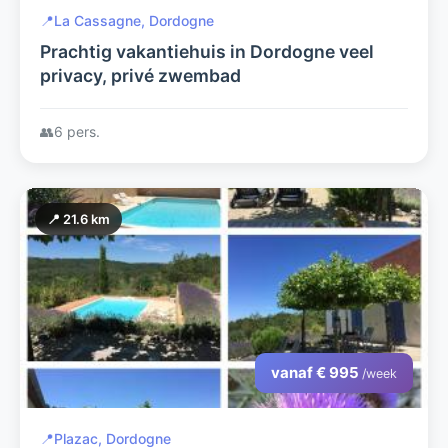
📍
La Cassagne, Dordogne
Prachtig vakantiehuis in Dordogne veel
privacy, privé zwembad
👥
6 pers.
📍 21.6 km
vanaf € 995
/week
📍
Plazac, Dordogne