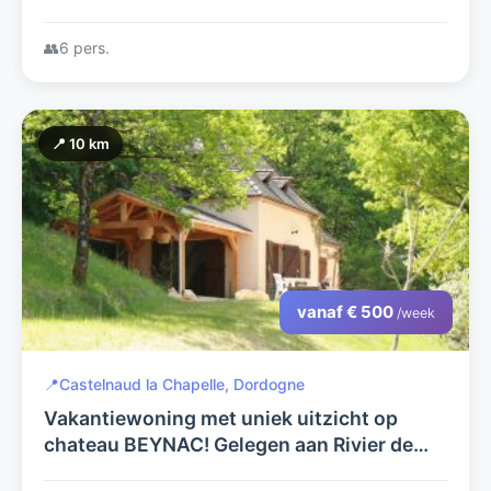
vele faciliteiten. U kunt zowel met 2 als
met 6 personen hier genieten
👥
6 pers.
📍 10 km
vanaf € 500
/week
📍
Castelnaud la Chapelle, Dordogne
Vakantiewoning met uniek uitzicht op
chateau BEYNAC! Gelegen aan Rivier de
DORDOGNE, tussen chateau - Milandes,