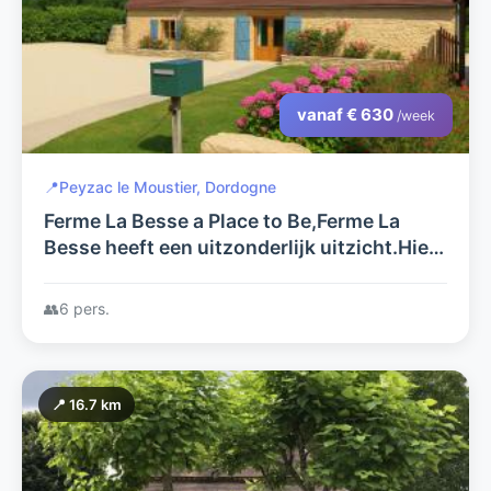
vanaf € 630
/week
📍
Peyzac le Moustier, Dordogne
Ferme La Besse a Place to Be,Ferme La
Besse heeft een uitzonderlijk uitzicht.Hier
kunt u genieten van u rust
👥
6 pers.
📍 16.7 km