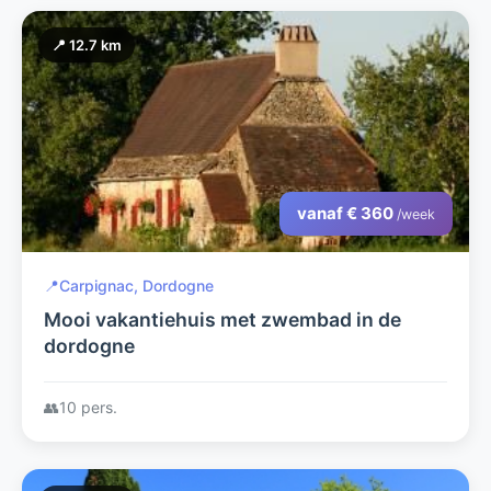
📍 12.7 km
vanaf € 360
/week
📍
Carpignac, Dordogne
Mooi vakantiehuis met zwembad in de
dordogne
👥
10 pers.