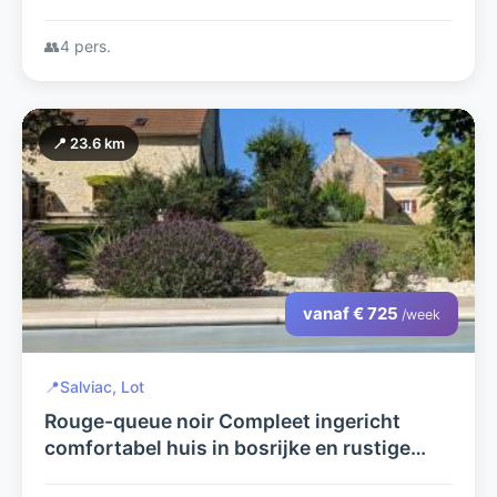
👥
4 pers.
📍 23.6 km
vanaf € 725
/week
📍
Salviac, Lot
Rouge-queue noir Compleet ingericht
comfortabel huis in bosrijke en rustige
omgeving