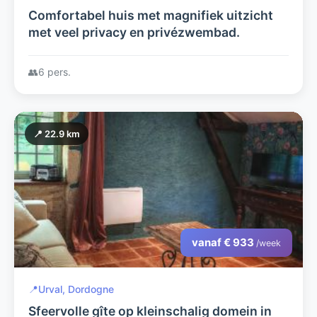
Comfortabel huis met magnifiek uitzicht
met veel privacy en privézwembad.
👥
6 pers.
📍 22.9 km
vanaf € 933
/week
📍
Urval, Dordogne
Sfeervolle gîte op kleinschalig domein in