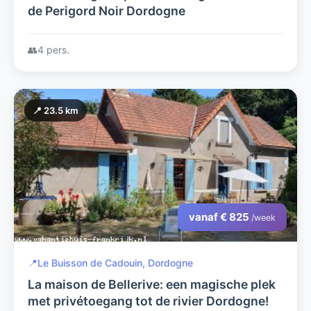
de Perigord Noir Dordogne
👥
4 pers.
📍 23.5 km
vanaf € 825
/week
📍
Le Buisson de Cadouin, Dordogne
La maison de Bellerive: een magische plek
met privétoegang tot de rivier Dordogne!