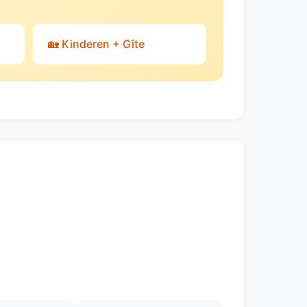
🏡 Kinderen + Gîte