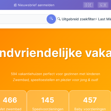
🇩🇪
🇬🇧
📰 Nieuwsbrief aanmelden
🔍
🔍 Uitgebreid zoekfilter
⚡ Last Mi
 Kindvriendelijke va
594 vakantiehuizen perfect voor gezinnen met kinderen
Zwembad, speeltoestellen en plezier voor jong & oud!
466
145
457
Met zwembad
Speelvoorzieningen
Baby voorzieningen