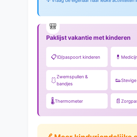
💡 Vraag de eigenaar naar leuke activiteiten
Paklijst vakantie met kinderen
📋
💊
ID/paspoort kinderen
Medici
Zwemspullen &
🩱
👟
Stevig
bandjes
🌡️
📄
Thermometer
Zorgpa