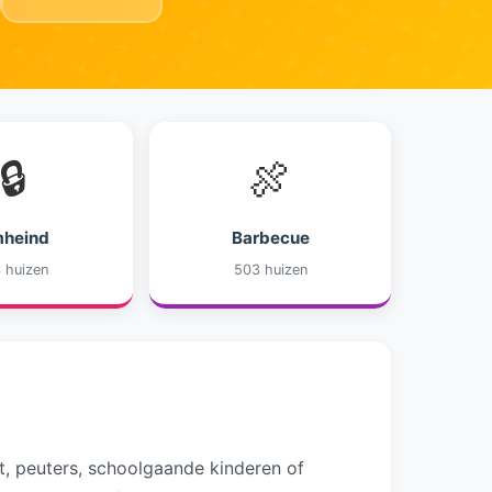
🔒
🍖
heind
Barbecue
 huizen
503 huizen
ft, peuters, schoolgaande kinderen of