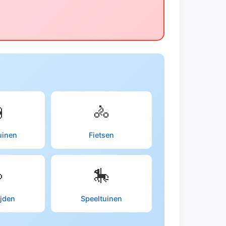

🚴
uinen
Fietsen

🎠
ijden
Speeltuinen