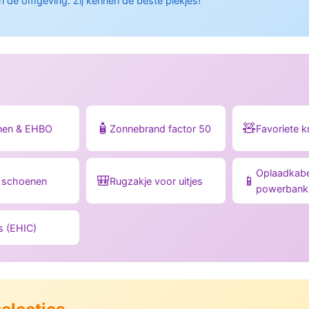
 in de omgeving. Zij kennen de beste plekjes!
🧴
🧸
jnen & EHBO
Zonnebrand factor 50
Favoriete k
Oplaadkabe
🎒
📱
e schoenen
Rugzakje voor uitjes
powerbank
s (EHIC)