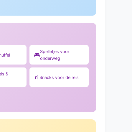
Spelletjes voor
🎮
nuffel
onderweg
ls &
🧃
Snacks voor de reis