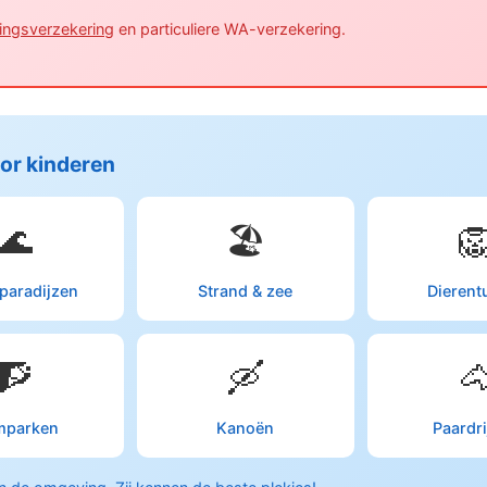
ringsverzekering
en particuliere WA-verzekering.
oor kinderen
🌊
🏖️

aradijzen
Strand & zee
Dierent
🧗
🛶

mparken
Kanoën
Paardr