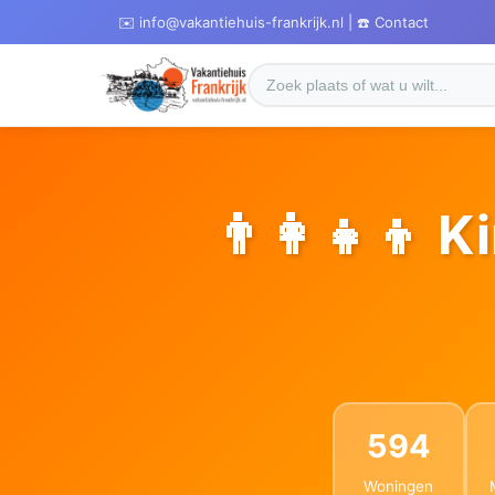
✉️ info@vakantiehuis-frankrijk.nl | ☎️ Contact
👨‍👩‍👧‍👦
594
Woningen