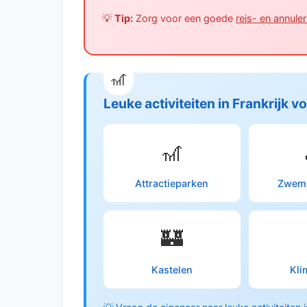
💡
Tip:
Zorg voor een goede
reis- en annule
Leuke activiteiten in Frankrijk v
🎢
Attractieparken
Zwemp
🏰
Kastelen
Kli