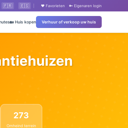
🇫🇷
🇪🇸
|
❤️ Favorieten
🔑 Eigenaren login
nutes
🏡 Huis kopen
Verhuur of verkoop uw huis
kantiehuizen
273
Omheind terrein