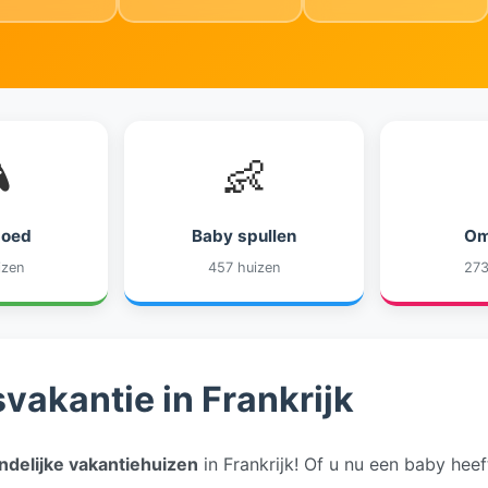

👶
goed
Baby spullen
Om
izen
457 huizen
273
vakantie in Frankrijk
ndelijke vakantiehuizen
in Frankrijk! Of u nu een baby hee