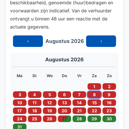
beschikbaarheid, genoemde (huur)bedragen en
voorwaarden zijn indicatief. Van de verhuurder
ontvangt u binnen 48 uur een reactie met de
actuele gegevens.
Augustus 2026
‹
›
Augustus 2026
Ma
Di
Wo
Do
Vr
Za
Zo
1
2
3
4
5
6
7
8
9
10
11
12
13
14
15
16
17
18
19
20
21
22
23
24
25
26
27
28
29
30
31