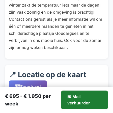
winter zakt de temperatuur iets maar de dagen
zijn vaak zonnig en de omgeving is prachtig!
Contact ons gerust als je meer informatie wil om
één of meerdere maanden te genieten in het
schilderachtige plaatsje Goudargues en te
verblijven in ons mooie huis. Ook voor de zomer
zijn er nog weken beschikbaar.
📍 Locatie op de kaart
🗺️
Toon kaart
€ 695 - € 1.950 per
📧 Mail
695-€1.950/week
verhuurder
Mail verhuurder
week