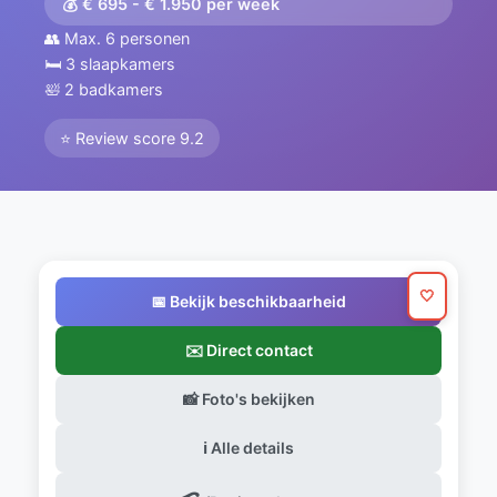
💰 € 695 - € 1.950 per week
👥 Max. 6 personen
🛏️ 3 slaapkamers
🛀 2 badkamers
⭐ Review score 9.2
🤍
📅 Bekijk beschikbaarheid
✉️ Direct contact
📸 Foto's bekijken
ℹ️ Alle details