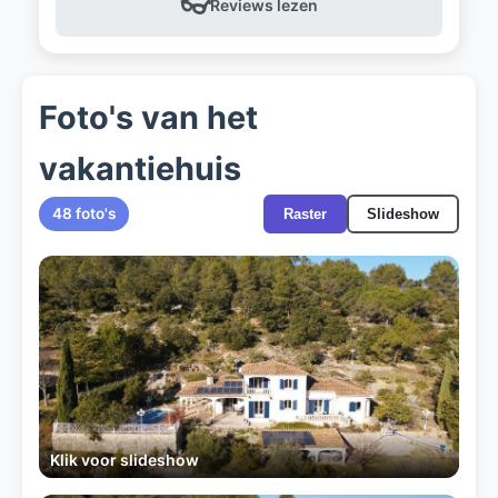
👓
Reviews lezen
Foto's van het
vakantiehuis
48 foto's
Raster
Slideshow
Klik voor slideshow