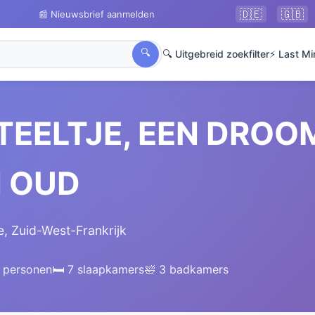
🇩🇪
🇬🇧
📰 Nieuwsbrief aanmelden
🔍
🔍 Uitgebreid zoekfilter
⚡ Last Mi
TEELTJE, EEN DRO
N OUD
, Zuid-West-Frankrijk
2 personen
🛏️ 7 slaapkamers
🛀 3 badkamers