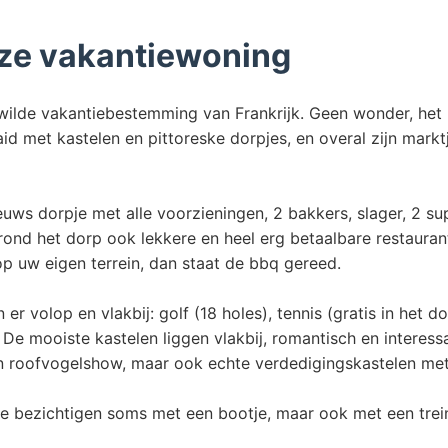
ze vakantiewoning
ilde vakantiebestemming van Frankrijk. Geen wonder, het l
aid met kastelen en pittoreske dorpjes, en overal zijn mark
uws dorpje met alle voorzieningen, 2 bakkers, slager, 2 sup
 en rond het dorp ook lekkere en heel erg betaalbare restaura
r op uw eigen terrein, dan staat de bbq gereed.
jn er volop en vlakbij: golf (18 holes), tennis (gratis in he
e. De mooiste kastelen liggen vlakbij, romantisch en interes
n roofvogelshow, maar ook echte verdedigingskastelen me
 te bezichtigen soms met een bootje, maar ook met een trei