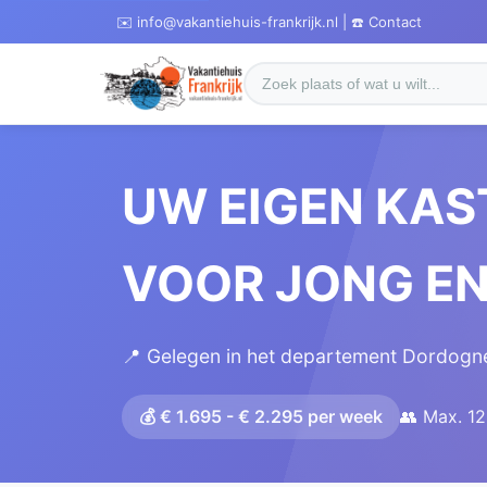
✉️ info@vakantiehuis-frankrijk.nl | ☎️ Contact
UW EIGEN KAS
VOOR JONG E
📍 Gelegen in het departement Dordogne
💰 € 1.695 - € 2.295 per week
👥 Max. 1