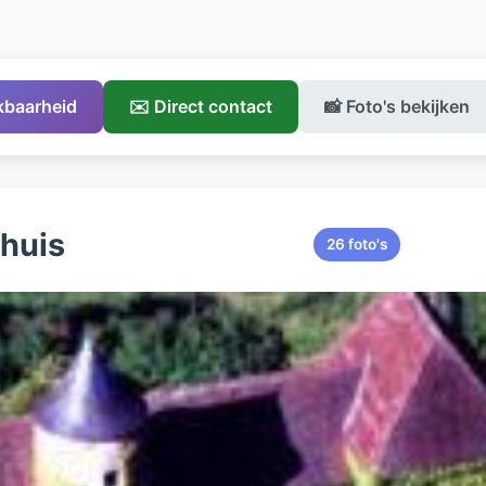
ikbaarheid
✉️ Direct contact
📸 Foto's bekijken
ehuis
26 foto's