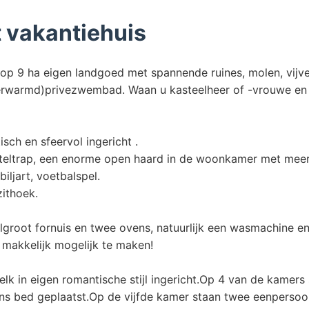
t vakantiehuis
 9 ha eigen landgoed met spannende ruines, molen, vijver, 
erwarmd)privezwembad. Waan u kasteelheer of -vrouwe en g
sch en sfeervol ingericht .
eltrap, een enorme open haard in de woonkamer met meerd
iljart, voetbalspel.
zithoek.
groot fornuis en twee ovens, natuurlijk een wasmachine en
 makkelijk mogelijk te maken!
 elk in eigen romantische stijl ingericht.Op 4 van de kamer
ns bed geplaatst.Op de vijfde kamer staan twee eenperso