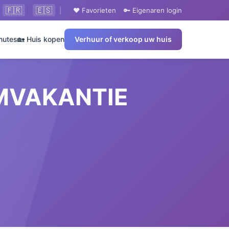
🇫🇷
🇪🇸
|
❤️ Favorieten
🔑 Eigenaren login
nutes
🏡 Huis kopen
Verhuur of verkoop uw huis
OMVAKANTIE