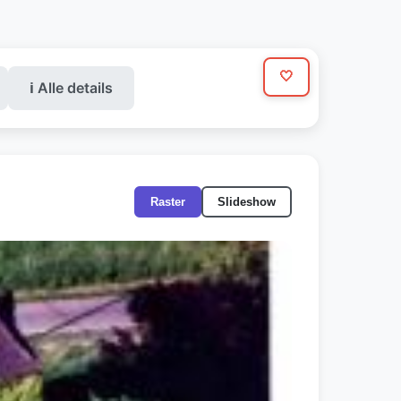
🤍
ℹ️ Alle details
Raster
Slideshow