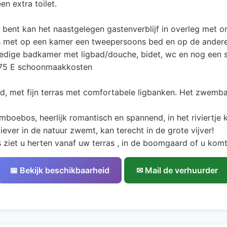
n extra toilet.
ent kan het naastgelegen gastenverblijf in overleg met on
rs met op een kamer een tweepersoons bed en op de ande
ledige badkamer met ligbad/douche, bidet, wc en nog een s
 75 E schoonmaakkosten
, met fijn terras met comfortabele ligbanken. Het zwembad 
mboebos, heerlijk romantisch en spannend, in het riviertje k
liever in de natuur zwemt, kan terecht in de grote vijver!
s ziet u herten vanaf uw terras , in de boomgaard of u komt 
📅 Bekijk beschikbaarheid
✉ Mail de verhuurder