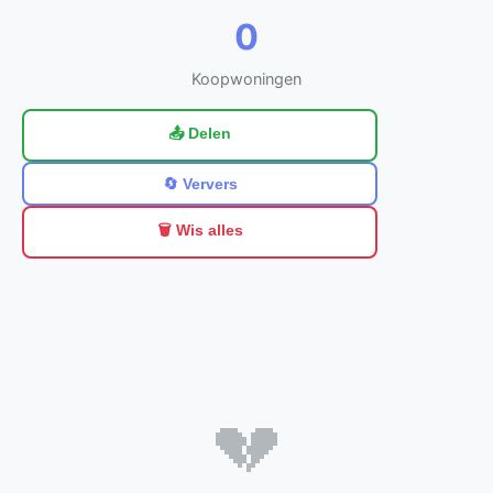
0
Koopwoningen
📤 Delen
🔄 Ververs
🗑️ Wis alles
💔