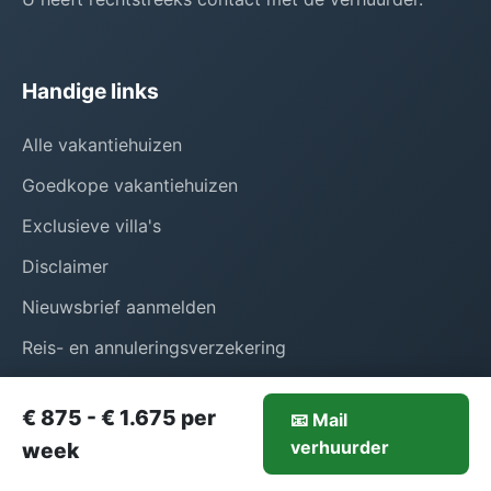
Handige links
Alle vakantiehuizen
Goedkope vakantiehuizen
Exclusieve villa's
Disclaimer
Nieuwsbrief aanmelden
Reis- en annuleringsverzekering
Huis verhuren of verkopen?
€ 875 - € 1.675 per
📧 Mail
875-€1.675/week
verhuurder
Mail verhuurder
week
Contact & Info