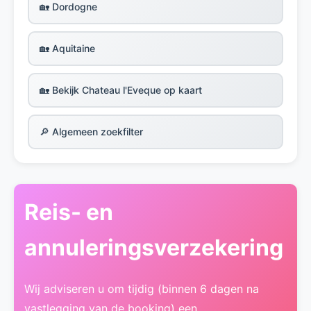
🏡 Dordogne
🏡 Aquitaine
🏡 Bekijk Chateau l'Eveque op kaart
🔎 Algemeen zoekfilter
Reis- en
annuleringsverzekering
Wij adviseren u om tijdig (binnen 6 dagen na
vastlegging van de booking) een