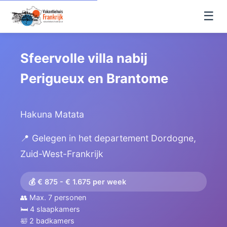
☰
Sfeervolle villa nabij
Perigueux en Brantome
Hakuna Matata
📍 Gelegen in het departement Dordogne,
Zuid-West-Frankrijk
💰 € 875 - € 1.675 per week
👥 Max. 7 personen
🛏️ 4 slaapkamers
🛀 2 badkamers