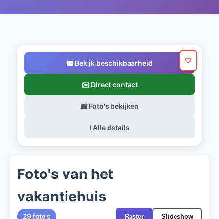
🤍
📅 Bekijk beschikbaarheid
✉️ Direct contact
📸 Foto's bekijken
ℹ️ Alle details
Foto's van het
vakantiehuis
29 foto's
Raster
Slideshow