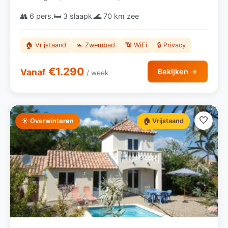
👥 6 pers.
🛏️ 3 slaapk.
🌊 70 km zee
🏠 Vrijstaand
🏊 Zwembad
📶 WiFi
🔒 Privacy
€1.290
Vanaf
Bekijken →
/ week
🤍
☀️ Overwinteren
🏠 Vrijstaand