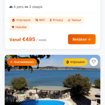
👥 6 pers.
🛏️ 3 slaapk.
🏠 Vrijstaand
📶 WiFi
🔒 Privacy
🌿 Natuur
🐕 Huisdier
€495
Vanaf
Bekijken →
/ week
🤍
☀️ Overwinteren
🏠 Vrijstaand