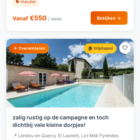
🐕 Huisdier
€550
Vanaf
Bekijken →
/ week
🤍
☀️ Overwinteren
🏠 Vrijstaand
zalig rustig op de campagne en toch
dichtbij vele kleine dorpjes!
📍 Lendou en Quercy St Laurent, Lot
·
Midi Pyrénées