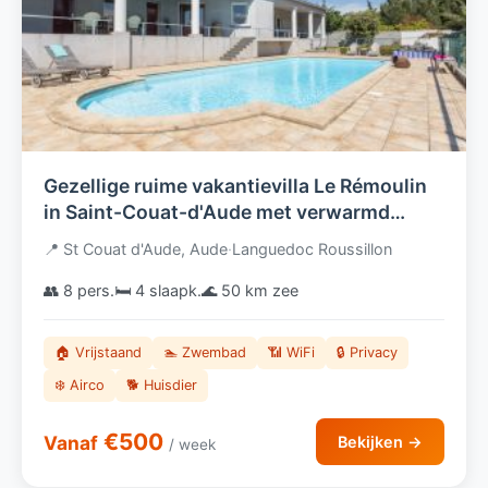
Gezellige ruime vakantievilla Le Rémoulin
in Saint-Couat-d'Aude met verwarmd
privézwembad
📍 St Couat d'Aude, Aude
·
Languedoc Roussillon
👥 8 pers.
🛏️ 4 slaapk.
🌊 50 km zee
🏠 Vrijstaand
🏊 Zwembad
📶 WiFi
🔒 Privacy
❄️ Airco
🐕 Huisdier
€500
Vanaf
Bekijken →
/ week