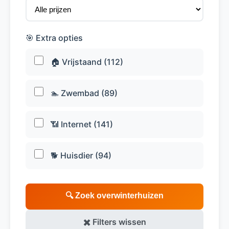
🎯 Extra opties
🏠 Vrijstaand (112)
🏊 Zwembad (89)
📶 Internet (141)
🐕 Huisdier (94)
🔍 Zoek overwinterhuizen
✖️ Filters wissen