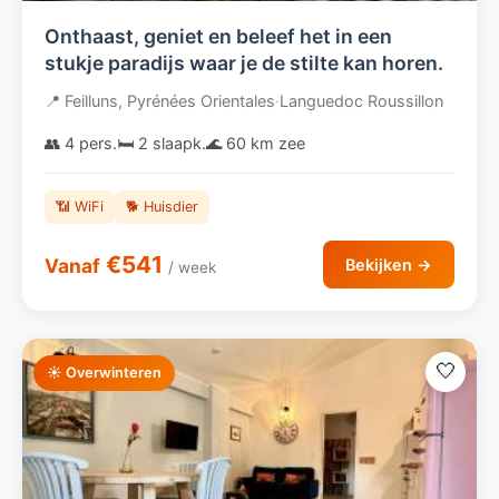
Onthaast, geniet en beleef het in een
stukje paradijs waar je de stilte kan horen.
📍 Feilluns, Pyrénées Orientales
·
Languedoc Roussillon
👥 4 pers.
🛏️ 2 slaapk.
🌊 60 km zee
📶 WiFi
🐕 Huisdier
€541
Vanaf
Bekijken →
/ week
🤍
☀️ Overwinteren