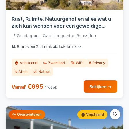
Rust, Ruimte, Natuurgenot en alles wat u
zich kan wensen voor een geweldige
vakantie! Villa Berry! Ruime villa in Zuid
📍 Goudargues, Gard
·
Languedoc Roussillon
Frankrijk met verwarmd zwembad.
👥 6 pers.
🛏️ 3 slaapk.
🌊 145 km zee
🏠 Vrijstaand
🏊 Zwembad
📶 WiFi
🔒 Privacy
❄️ Airco
🌿 Natuur
€695
Vanaf
Bekijken →
/ week
🤍
☀️ Overwinteren
🏠 Vrijstaand