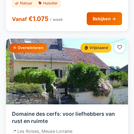
🌿 Natuur
🐕 Huisdier
€1.075
Vanaf
Bekijken →
/ week
🤍
☀️ Overwinteren
🏠 Vrijstaand
Domaine des cerfs: voor liefhebbers van
rust en ruimte
📍 Les Roises, Meuse
·
Lorraine