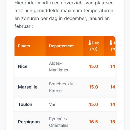
Hieronder vindt u een overzicht van plaatsen
met hun gemiddelde maximum temperaturen
en zonuren per dag in december, januari en
februari:
🌡️ Dec
🌡️ Jan
Plaats
Departement
(°C)
(°C)
Alpes-
Nice
15.0
14.0
Maritimes
Bouches-du-
Marseille
15.0
14.0
Rhône
Toulon
15.0
14.0
Var
Pyrénées-
Perpignan
16.5
16.0
Orientales