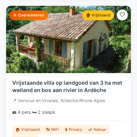
🤍
☀️ Overwinteren
🏠 Vrijstaand
Vrijstaande villa op landgoed van 3 ha met
weiland en bos aan rivier in Ardèche
📍 Vernoux en Vivarais, Ardeche
·
Rhone Alpes
👥 4 pers.
🛏️ 2 slaapk.
🏠 Vrijstaand
📶 WiFi
🔒 Privacy
🌿 Natuur