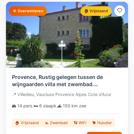
🤍
☀️ Overwinteren
🏠 Vrijstaand
Provence, Rustig gelegen tussen de
wijngaarden villa met zwembad.
Huisdieren welkom
📍 Villedieu, Vaucluse
·
Provence Alpes Cote d'Azur
👥 14 pers.
🛏️ 6 slaapk.
🌊 150 km zee
🏠 Vrijstaand
🏊 Zwembad
📶 WiFi
🐕 Huisdier