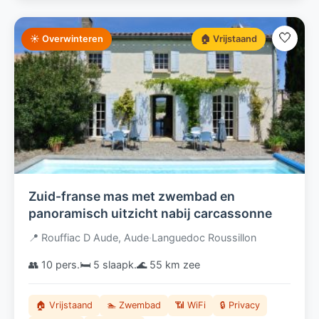
🤍
☀️ Overwinteren
🏠 Vrijstaand
Zuid-franse mas met zwembad en
panoramisch uitzicht nabij carcassonne
📍 Rouffiac D Aude, Aude
·
Languedoc Roussillon
👥 10 pers.
🛏️ 5 slaapk.
🌊 55 km zee
🏠 Vrijstaand
🏊 Zwembad
📶 WiFi
🔒 Privacy