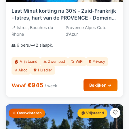
Last Minut korting nu 30% - Zuid-Frankrijk
- Istres, hart van de PROVENCE - Domein
met 6 gites - UNIEK DIRECT AAN HET
📍 Istres, Bouches du
Provence Alpes Cote
·
WATER GELEGEN !
Rhone
d'Azur
👥 6 pers.
🛏️ 2 slaapk.
🏠 Vrijstaand
🏊 Zwembad
📶 WiFi
🔒 Privacy
❄️ Airco
🐕 Huisdier
€945
Vanaf
Bekijken →
/ week
🤍
☀️ Overwinteren
🏠 Vrijstaand