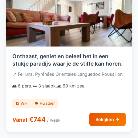
Onthaast, geniet en beleef het in een
stukje paradijs waar je de stilte kan horen.
📍 Feilluns, Pyrénées Orientales
·
Languedoc Roussillon
👥 6 pers.
🛏️ 3 slaapk.
🌊 60 km zee
📶 WiFi
🐕 Huisdier
€744
Vanaf
Bekijken →
/ week