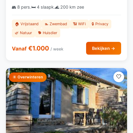
👥 8 pers.
🛏️ 4 slaapk.
🌊 200 km zee
🏠 Vrijstaand
🏊 Zwembad
📶 WiFi
🔒 Privacy
🌿 Natuur
🐕 Huisdier
€1.000
Vanaf
Bekijken →
/ week
🤍
☀️ Overwinteren