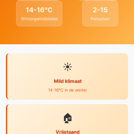
14-16°C
2-15
Wintergemiddelde
Personen
☀️
Mild klimaat
14-16°C in de winter
🏠
Vrijstaand