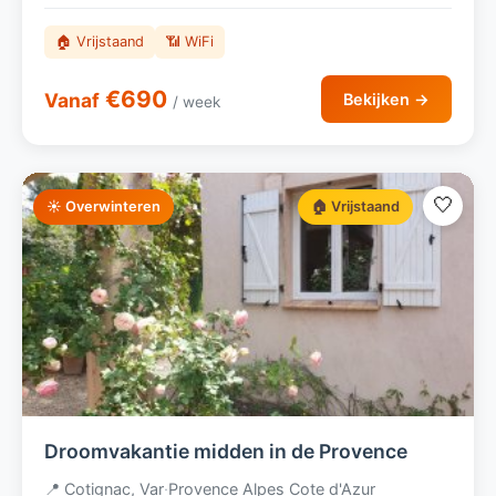
🏠 Vrijstaand
📶 WiFi
€690
Vanaf
Bekijken →
/ week
🤍
☀️ Overwinteren
🏠 Vrijstaand
Droomvakantie midden in de Provence
📍 Cotignac, Var
·
Provence Alpes Cote d'Azur