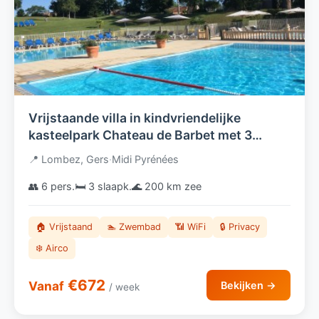
Vrijstaande villa in kindvriendelijke
kasteelpark Chateau de Barbet met 3
gemeenschappelijke zwembaden in de
📍 Lombez, Gers
·
Midi Pyrénées
prachtige Gers.
👥 6 pers.
🛏️ 3 slaapk.
🌊 200 km zee
🏠 Vrijstaand
🏊 Zwembad
📶 WiFi
🔒 Privacy
❄️ Airco
€672
Vanaf
Bekijken →
/ week