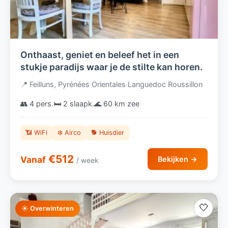
Onthaast, geniet en beleef het in een
stukje paradijs waar je de stilte kan horen.
📍 Feilluns, Pyrénées Orientales
·
Languedoc Roussillon
👥 4 pers.
🛏️ 2 slaapk.
🌊 60 km zee
📶 WiFi
❄️ Airco
🐕 Huisdier
€512
Vanaf
Bekijken →
/ week
🤍
☀️ Overwinteren