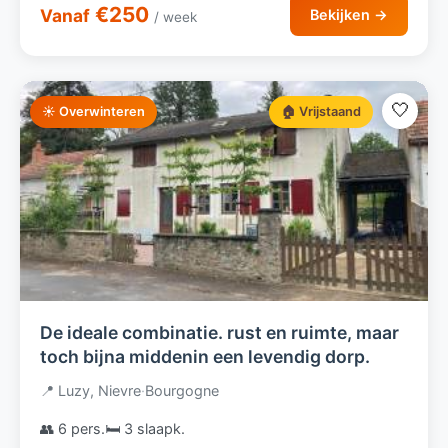
€250
Vanaf
Bekijken →
/ week
🤍
☀️ Overwinteren
🏠 Vrijstaand
De ideale combinatie. rust en ruimte, maar
toch bijna middenin een levendig dorp.
📍 Luzy, Nievre
·
Bourgogne
👥 6 pers.
🛏️ 3 slaapk.