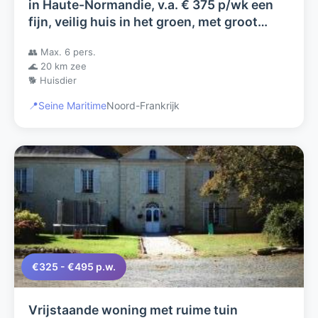
in Haute-Normandie, v.a. € 375 p/wk een
fijn, veilig huis in het groen, met groot
terras aan een riviertje
👥 Max. 6 pers.
🌊 20 km zee
🐕 Huisdier
📍
Seine Maritime
Noord-Frankrijk
€325 - €495 p.w.
Vrijstaande woning met ruime tuin