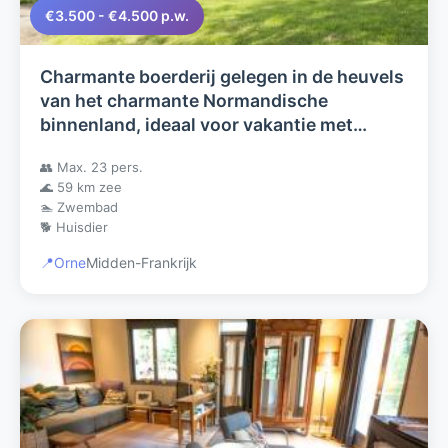
€3.500 - €4.500 p.w.
Charmante boerderij gelegen in de heuvels
van het charmante Normandische
binnenland, ideaal voor vakantie met
vrienden of voor een familiereunie !
👥 Max. 23 pers.
🌊 59 km zee
🏊 Zwembad
🐕 Huisdier
📍
Orne
Midden-Frankrijk