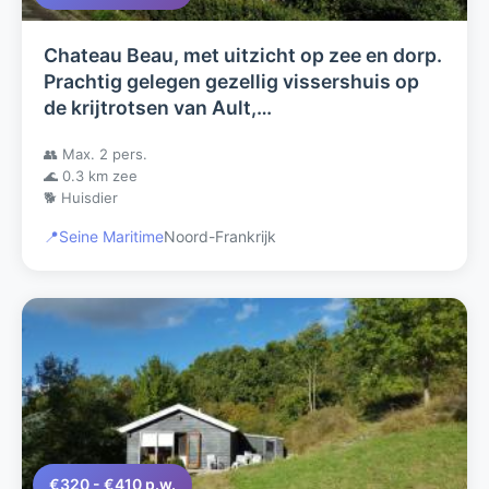
Chateau Beau, met uitzicht op zee en dorp.
Prachtig gelegen gezellig vissershuis op
de krijtrotsen van Ault,
Normandie/Picardie. Hond welkom.
👥 Max. 2 pers.
🌊 0.3 km zee
🐕 Huisdier
📍
Seine Maritime
Noord-Frankrijk
€320 - €410 p.w.