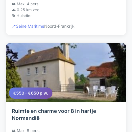
👥 Max. 4 pers.
🌊 0.25 km zee
🐕 Huisdier
📍
Seine Maritime
Noord-Frankrijk
€550 - €650 p.w.
Ruimte en charme voor 8 in hartje
Normandië
👥 Max. 8 pers.