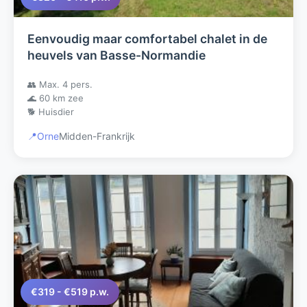
Eenvoudig maar comfortabel chalet in de
heuvels van Basse-Normandie
👥 Max. 4 pers.
🌊 60 km zee
🐕 Huisdier
📍
Orne
Midden-Frankrijk
€319 - €519 p.w.