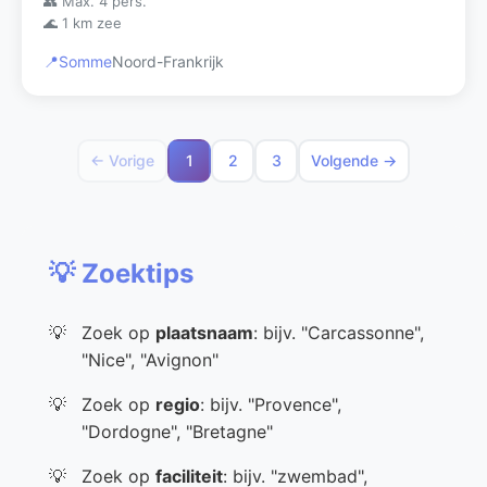
👥 Max. 4 pers.
🌊 1 km zee
📍
Somme
Noord-Frankrijk
← Vorige
1
2
3
Volgende →
💡 Zoektips
Zoek op
plaatsnaam
: bijv. "Carcassonne",
"Nice", "Avignon"
Zoek op
regio
: bijv. "Provence",
"Dordogne", "Bretagne"
Zoek op
faciliteit
: bijv. "zwembad",