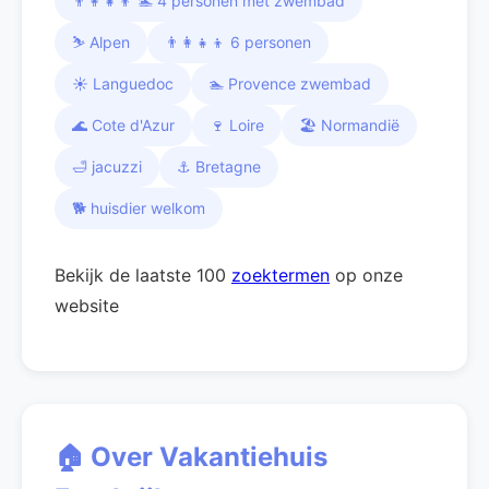
👨‍👩‍👧‍👦 🏊 4 personen met zwembad
⛷️ Alpen
👨‍👩‍👧‍👦 6 personen
☀️ Languedoc
🏊 Provence zwembad
🌊 Cote d'Azur
🍷 Loire
🏖️ Normandië
🛁 jacuzzi
⚓ Bretagne
🐕 huisdier welkom
Bekijk de laatste 100
zoektermen
op onze
website
🏠 Over Vakantiehuis