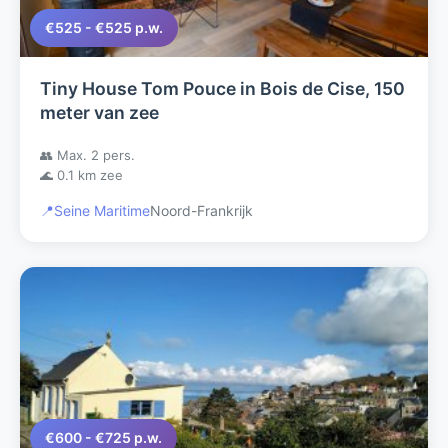
€525 - €525 p.w.
Tiny House Tom Pouce in Bois de Cise, 150
meter van zee
👥 Max. 2 pers.
🌊 0.1 km zee
📍
Seine Maritime
Noord-Frankrijk
€600 - €725 p.w.