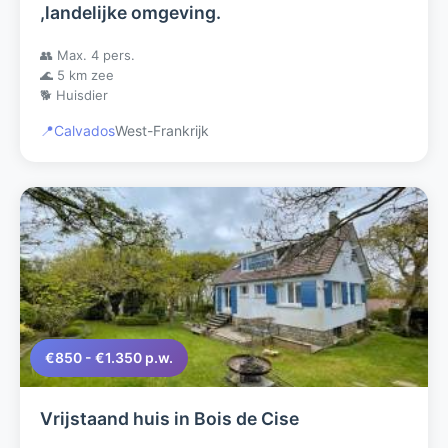
,landelijke omgeving.
👥 Max. 4 pers.
🌊 5 km zee
🐕 Huisdier
📍
Calvados
West-Frankrijk
€850 - €1.350 p.w.
Vrijstaand huis in Bois de Cise