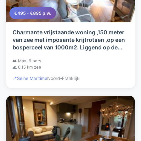
€495 - €895 p.w.
Charmante vrijstaande woning ,150 meter
van zee met imposante krijtrotsen ,op een
bosperceel van 1000m2. Liggend op de
grens Normandie/Picardie
👥 Max. 6 pers.
🌊 0.15 km zee
📍
Seine Maritime
Noord-Frankrijk