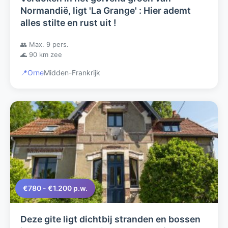
Normandië, ligt 'La Grange' : Hier ademt
alles stilte en rust uit !
👥 Max. 9 pers.
🌊 90 km zee
📍
Orne
Midden-Frankrijk
€780 - €1.200 p.w.
Deze gite ligt dichtbij stranden en bossen