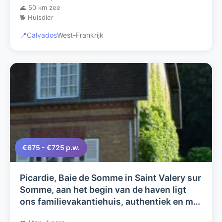
🌊 50 km zee
🐕 Huisdier
📍
Calvados
West-Frankrijk
€675 - €725 p.w.
Picardie, Baie de Somme in Saint Valery sur
Somme, aan het begin van de haven ligt
ons familievakantiehuis, authentiek en met
terras en tuin