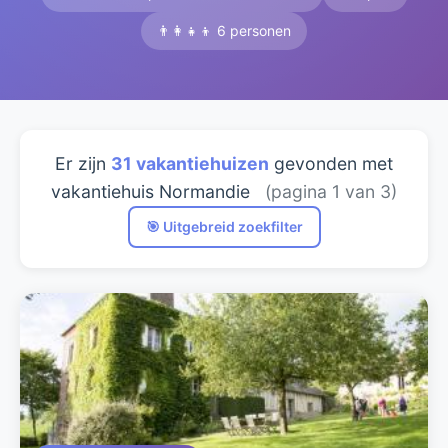
👨‍👩‍👧‍👦 6 personen
Er zijn
31 vakantiehuizen
gevonden met
vakantiehuis Normandie
(pagina 1 van 3)
🎯 Uitgebreid zoekfilter