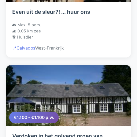
Even uit de sleur?! ... huur ons
👥 Max. 5 pers.
🌊 0.05 km zee
🐕 Huisdier
📍
Calvados
West-Frankrijk
€1.100 - €1.100 p.w.
Verdoken in het golvend groen van