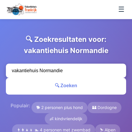
☰
🔍 Zoekresultaten voor:
vakantiehuis Normandie
🔍 Zoeken
Populair:
🐕 2 personen plus hond
🏰 Dordogne
👶 kindvriendelijk
👨‍👩‍👧‍👦 🏊 4 personen met zwembad
⛷️ Alpen