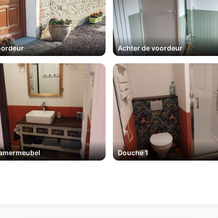
oordeur
Achter de voordeur
amermeubel
Douche 1