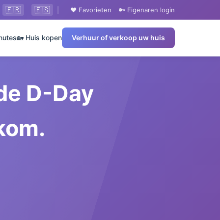
🇫🇷
🇪🇸
|
❤️ Favorieten
🔑 Eigenaren login
nutes
🏡 Huis kopen
Verhuur of verkoop uw huis
 de D-Day
kom.