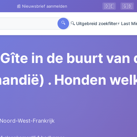
🇩🇪
🇬🇧
📰 Nieuwsbrief aanmelden
🔍
🔍 Uitgebreid zoekfilter
⚡ Last Mi
Gîte in de buurt van
andië) . Honden wel
 Noord-West-Frankrijk