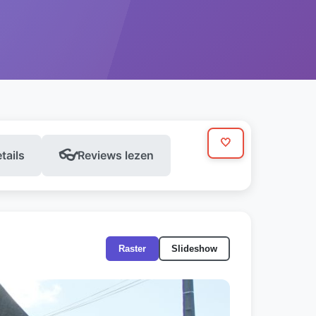
🤍
👓
etails
Reviews lezen
Raster
Slideshow