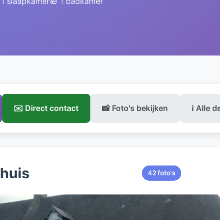
️ 1 slaapkamer
🛀 1 badkamer
✉️ Direct contact
📸 Foto's bekijken
ℹ️ Alle d
ehuis
42 foto's