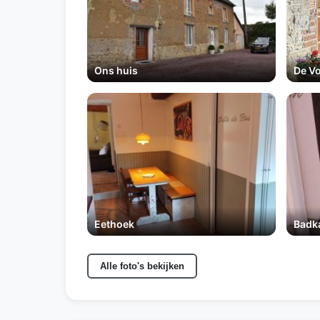
Ons huis
De V
Eethoek
Badk
Alle foto's bekijken