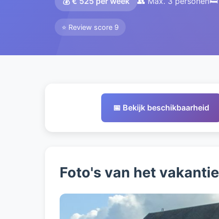
💰 € 525 per week
👥 Max. 3 personen
🛏
⭐ Review score 9
📅 Bekijk beschikbaarheid
Foto's van het vakanti