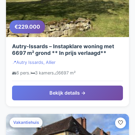
€229.000
Autry-Issards – Instapklare woning met
6697 m² grond ** In prijs verlaagd**
📍
Autry Issards, Allier
👥
6 pers.
🛏️
3 kamers
📐
6697 m²
Bekijk details →
🤍
Vakantiehuis