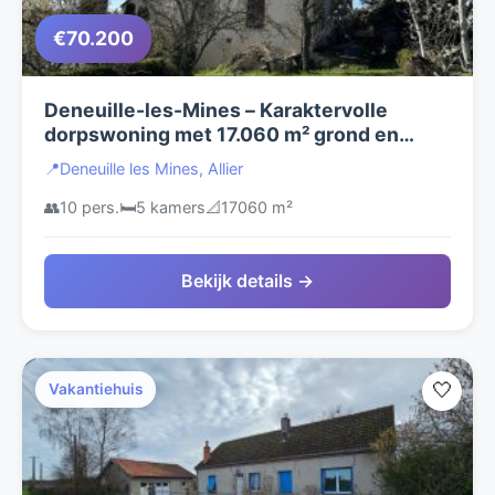
€70.200
Deneuille-les-Mines – Karaktervolle
dorpswoning met 17.060 m² grond en
grote schuur **NIEUW **
📍
Deneuille les Mines, Allier
👥
10 pers.
🛏️
5 kamers
📐
17060 m²
Bekijk details →
🤍
Vakantiehuis