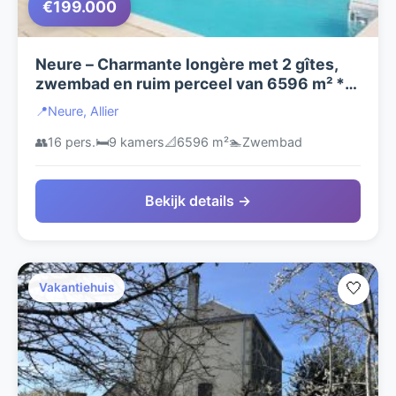
€199.000
Neure – Charmante longère met 2 gîtes,
zwembad en ruim perceel van 6596 m² **
NIEUW **
📍
Neure, Allier
👥
16 pers.
🛏️
9 kamers
📐
6596 m²
🏊
Zwembad
Bekijk details →
🤍
Vakantiehuis