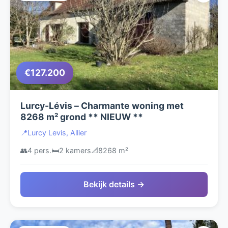
€127.200
Lurcy-Lévis – Charmante woning met
8268 m² grond ** NIEUW **
📍
Lurcy Levis, Allier
👥
4 pers.
🛏️
2 kamers
📐
8268 m²
Bekijk details →