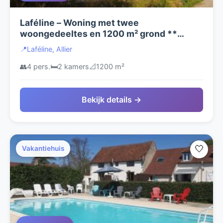
Laféline – Woning met twee
woongedeeltes en 1200 m² grond **
NIEUW **
📍
Laféline, Allier
👥
4 pers.
🛏️
2 kamers
📐
1200 m²
Bekijk details →
🤍
Vakantiehuis