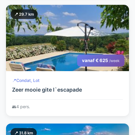
📍 29.7 km
vanaf € 625
/week
📍
Condat, Lot
Zeer mooie gite l`escapade
👥
4 pers.
📍 31.8 km