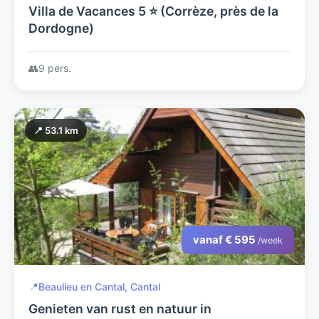
Villa de Vacances 5 ⭐ (Corrèze, près de la
Dordogne)
👥
9 pers.
📍 53.1 km
vanaf € 595
/week
📍
Beaulieu en Cantal, Cantal
Genieten van rust en natuur in