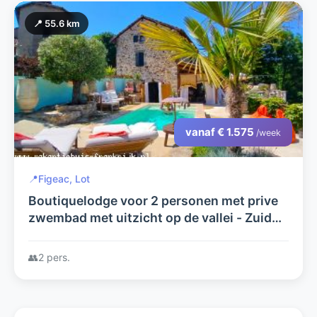
📍 55.6 km
vanaf € 1.575
/week
📍
Figeac, Lot
Boutiquelodge voor 2 personen met prive
zwembad met uitzicht op de vallei - Zuid
Frankrijk
👥
2 pers.