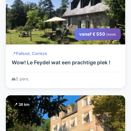
vanaf € 550
/week
📍
Palisse, Corrèze
Wow! Le Feydel wat een prachtige plek !
👥
5 pers.
📍 36 km