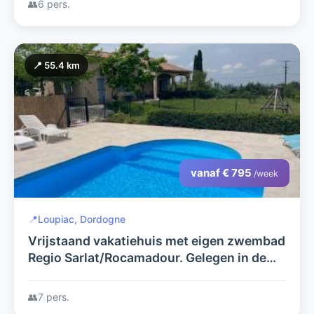
👥
6 pers.
📍 55.4 km
vanaf € 795
/week
📍
Loupiac, Dordogne
Vrijstaand vakatiehuis met eigen zwembad
Regio Sarlat/Rocamadour. Gelegen in de
Lot op de grens met de Dordogne.
👥
7 pers.