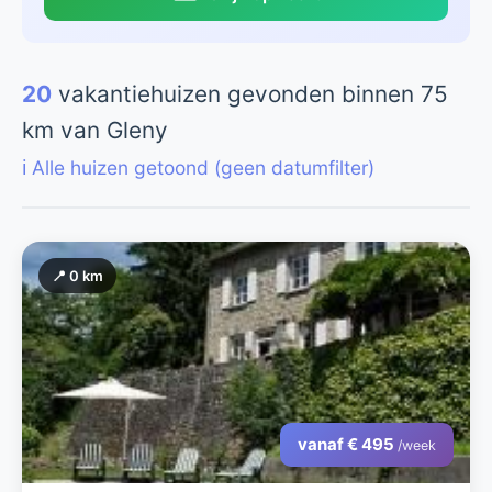
20
vakantiehuizen gevonden binnen 75
km van Gleny
ℹ️ Alle huizen getoond (geen datumfilter)
📍 0 km
vanaf € 495
/week