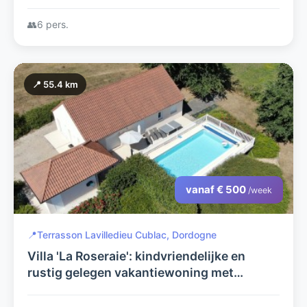
verwarmd privézwembad en prachtig
uitzicht.
👥
6 pers.
📍 55.4 km
vanaf € 500
/week
📍
Terrasson Lavilledieu Cublac, Dordogne
Villa 'La Roseraie': kindvriendelijke en
rustig gelegen vakantiewoning met
verwarmd privézwembad