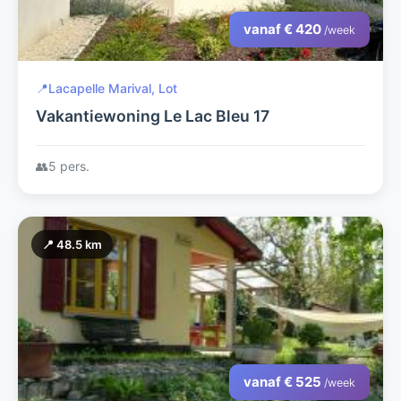
vanaf € 420
/week
📍
Lacapelle Marival, Lot
Vakantiewoning Le Lac Bleu 17
👥
5 pers.
📍 48.5 km
vanaf € 525
/week