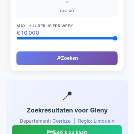
-
nachten
MAX. HUURPRIJS PER WEEK
€
10.000
🔎
Zoeken
📍
Zoekresultaten voor Gleny
Departement:
Corrèze
| Regio:
Limousin
🗺️
Bekijk op kaart