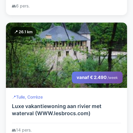
👥
6 pers.
📍 26.1 km
vanaf € 2.490
/week
📍
Tulle, Corrèze
Luxe vakantiewoning aan rivier met
waterval (WWW.lesbrocs.com)
👥
14 pers.