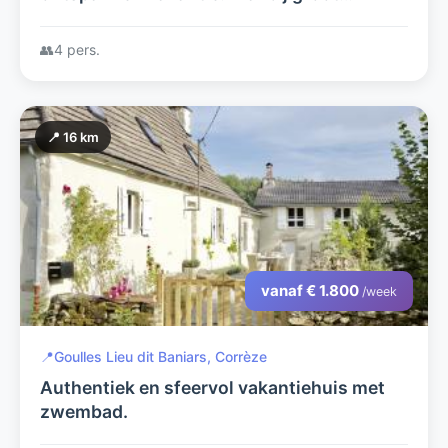
recreatiemeer!
👥
4 pers.
📍 16 km
vanaf € 1.800
/week
📍
Goulles Lieu dit Baniars, Corrèze
Authentiek en sfeervol vakantiehuis met
zwembad.