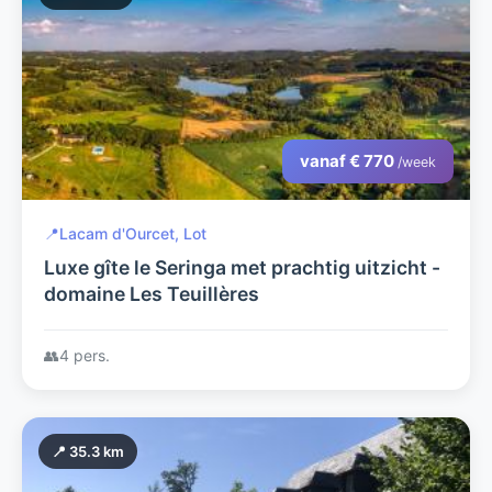
vanaf € 770
/week
📍
Lacam d'Ourcet, Lot
Luxe gîte le Seringa met prachtig uitzicht -
domaine Les Teuillères
👥
4 pers.
📍 35.3 km