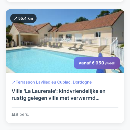
📍 55.4 km
vanaf € 650
/week
📍
Terrasson Lavilledieu Cublac, Dordogne
Villa 'La Laureraie': kindvriendelijke en
rustig gelegen villa met verwarmd
privézwembad en prachtig uitzicht.
👥
8 pers.