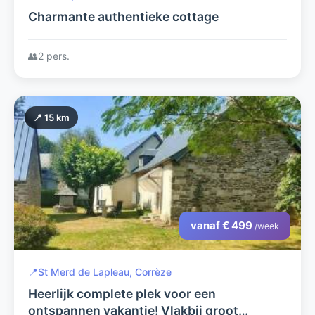
Charmante authentieke cottage
👥
2 pers.
📍 15 km
vanaf € 499
/week
📍
St Merd de Lapleau, Corrèze
Heerlijk complete plek voor een
ontspannen vakantie! Vlakbij groot