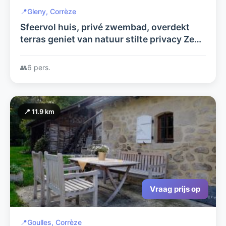
📍
Gleny, Corrèze
Sfeervol huis, privé zwembad, overdekt
terras geniet van natuur stilte privacy Zeer
geschikt voor gezinnen ook oma/opa of
vrienden welkom tot 6 pers.
👥
6 pers.
📍 11.9 km
Vraag prijs op
📍
Goulles, Corrèze