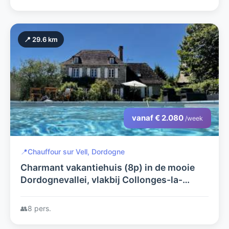
📍 29.6 km
vanaf € 2.080
/week
📍
Chauffour sur Vell, Dordogne
Charmant vakantiehuis (8p) in de mooie
Dordognevallei, vlakbij Collonges-la-
Rouge. Bijzonder veel te doen !
👥
8 pers.