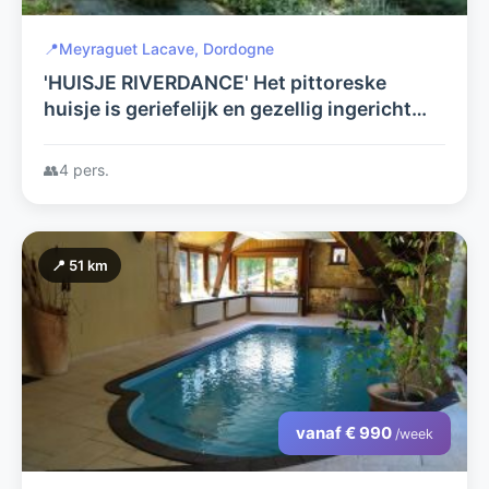
📍
Meyraguet Lacave, Dordogne
'HUISJE RIVERDANCE' Het pittoreske
huisje is geriefelijk en gezellig ingericht
met grote tuin.
👥
4 pers.
📍 51 km
vanaf € 990
/week