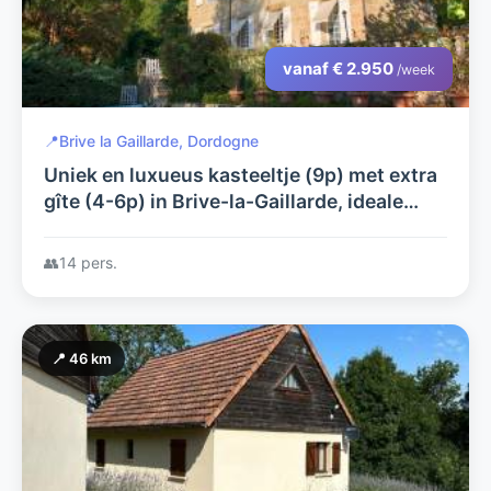
vanaf € 2.950
/week
📍
Brive la Gaillarde, Dordogne
Uniek en luxueus kasteeltje (9p) met extra
gîte (4-6p) in Brive-la-Gaillarde, ideale
uitvalsbasis om deze prachtige streek te
ontdekken.
👥
14 pers.
📍 46 km