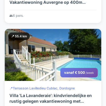
Vakantiewoning Auvergne op 400m
afstand van recreatiemeer
👥
6 pers.
📍 55.4 km
vanaf € 500
/week
📍
Terrasson Lavilledieu Cublac, Dordogne
Villa 'La Lavanderaie': kindvriendelijke en
rustig gelegen vakantiewoning met