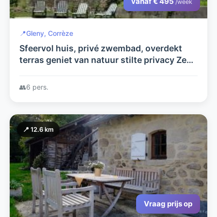
vanaf € 495
/week
📍
Gleny, Corrèze
Sfeervol huis, privé zwembad, overdekt
terras geniet van natuur stilte privacy Zeer
geschikt voor gezinnen ook oma/opa of
vrienden welkom tot 6 pers.
👥
6 pers.
📍 12.6 km
Vraag prijs op