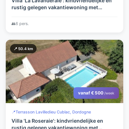
Villa 'La Lavanderaie': kindvriendelijke en
rustig gelegen vakantiewoning met
verwarmd privézwembad en prachtig
uitzicht.
👥
6 pers.
📍 50.4 km
vanaf € 500
/week
📍
Terrasson Lavilledieu Cublac, Dordogne
Villa 'La Roseraie': kindvriendelijke en
rustig gelegen vakantiewoning met