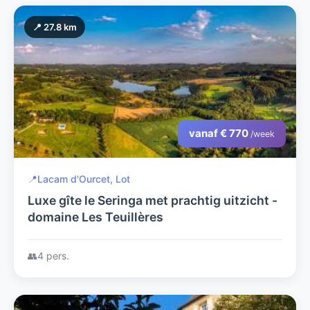
📍 27.8 km
vanaf € 770
/week
📍
Lacam d'Ourcet, Lot
Luxe gîte le Seringa met prachtig uitzicht -
domaine Les Teuillères
👥
4 pers.