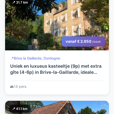
📍 31.7 km
vanaf € 2.950
/week
📍
Brive la Gaillarde, Dordogne
Uniek en luxueus kasteeltje (9p) met extra
gîte (4-6p) in Brive-la-Gaillarde, ideale
uitvalsbasis om deze prachtige streek te
ontdekken.
👥
14 pers.
📍 41.1 km