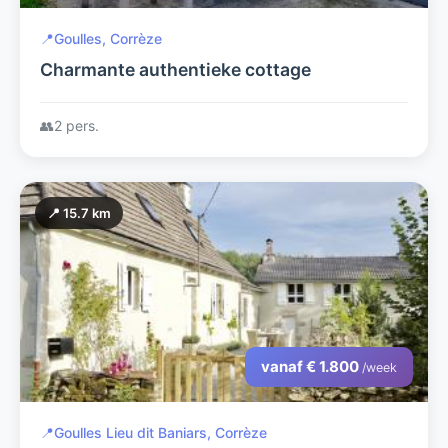
📍
Goulles, Corrèze
Charmante authentieke cottage
👥
2 pers.
📍 15.7 km
vanaf € 1.800
/week
📍
Goulles Lieu dit Baniars, Corrèze