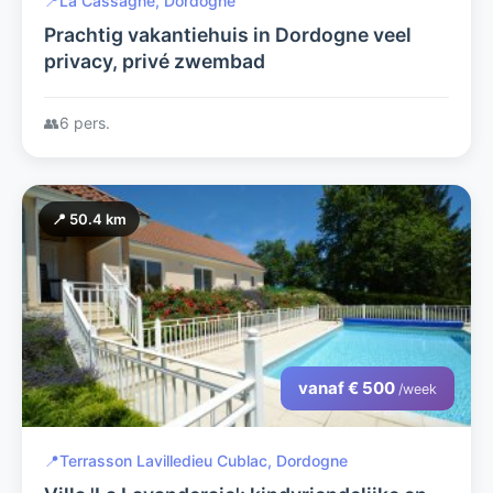
📍
La Cassagne, Dordogne
Prachtig vakantiehuis in Dordogne veel
privacy, privé zwembad
👥
6 pers.
📍 50.4 km
vanaf € 500
/week
📍
Terrasson Lavilledieu Cublac, Dordogne