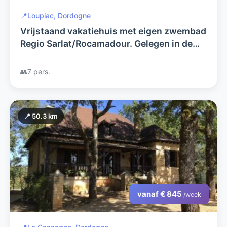
📍
Loupiac, Dordogne
Vrijstaand vakatiehuis met eigen zwembad
Regio Sarlat/Rocamadour. Gelegen in de
Lot op de grens met de Dordogne.
👥
7 pers.
📍 50.3 km
vanaf € 845
/week