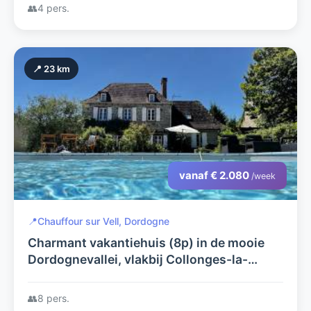
👥
4 pers.
📍 23 km
vanaf € 2.080
/week
📍
Chauffour sur Vell, Dordogne
Charmant vakantiehuis (8p) in de mooie
Dordognevallei, vlakbij Collonges-la-
Rouge. Bijzonder veel te doen !
👥
8 pers.