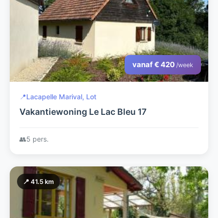
vanaf € 420
/week
📍
Lacapelle Marival, Lot
Vakantiewoning Le Lac Bleu 17
👥
5 pers.
📍 41.5 km