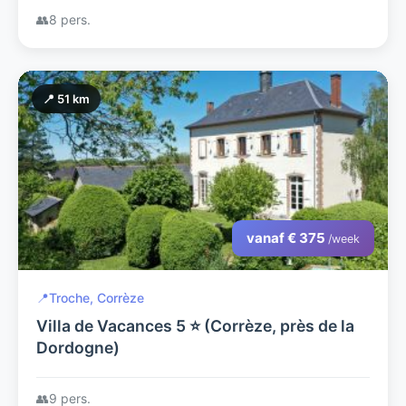
👥
8 pers.
📍 51 km
vanaf € 375
/week
📍
Troche, Corrèze
Villa de Vacances 5 ⭐ (Corrèze, près de la
Dordogne)
👥
9 pers.