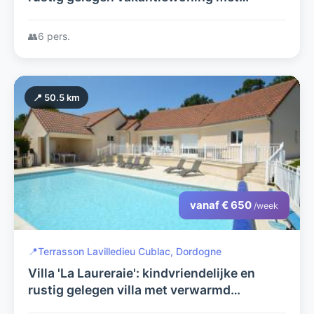
verwarmd privézwembad
👥
6 pers.
📍 50.5 km
vanaf € 650
/week
📍
Terrasson Lavilledieu Cublac, Dordogne
Villa 'La Laureraie': kindvriendelijke en
rustig gelegen villa met verwarmd
privézwembad en prachtig uitzicht.