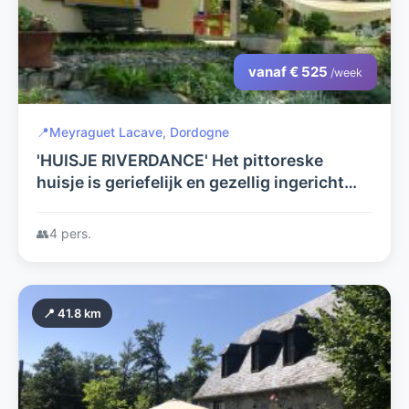
vanaf € 525
/week
📍
Meyraguet Lacave, Dordogne
'HUISJE RIVERDANCE' Het pittoreske
huisje is geriefelijk en gezellig ingericht
met grote tuin.
👥
4 pers.
📍 41.8 km