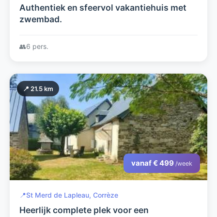
Authentiek en sfeervol vakantiehuis met
zwembad.
👥
6 pers.
📍 21.5 km
vanaf € 499
/week
📍
St Merd de Lapleau, Corrèze
Heerlijk complete plek voor een