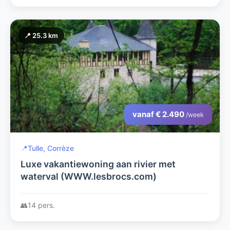
📍 25.3 km
vanaf € 2.490
/week
📍
Tulle, Corrèze
Luxe vakantiewoning aan rivier met
waterval (WWW.lesbrocs.com)
👥
14 pers.