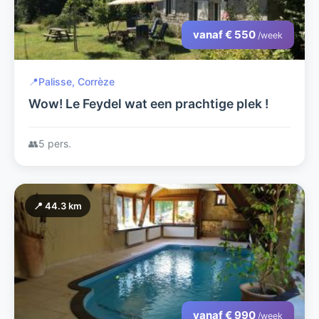
vanaf € 550
/week
📍
Palisse, Corrèze
Wow! Le Feydel wat een prachtige plek !
👥
5 pers.
📍 44.3 km
vanaf € 990
/week