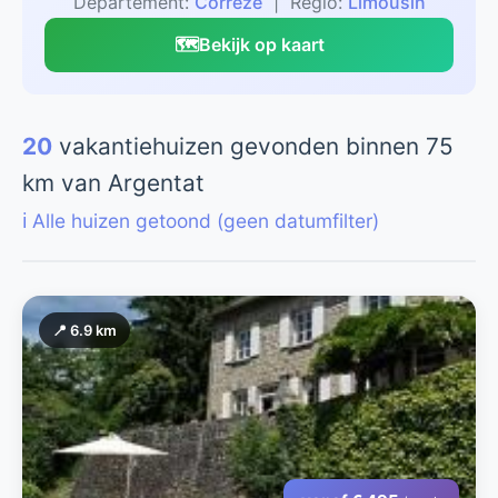
Departement:
Corrèze
| Regio:
Limousin
🗺️
Bekijk op kaart
20
vakantiehuizen gevonden binnen 75
km van Argentat
ℹ️ Alle huizen getoond (geen datumfilter)
📍 6.9 km