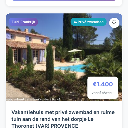
Zuid-Frankrijk
🏊 Privé zwembad
🤍
€1.400
vanaf p/week
Vakantiehuis met privé zwembad en ruime
tuin aan de rand van het dorpje Le
Thoronet (VAR) PROVENCE