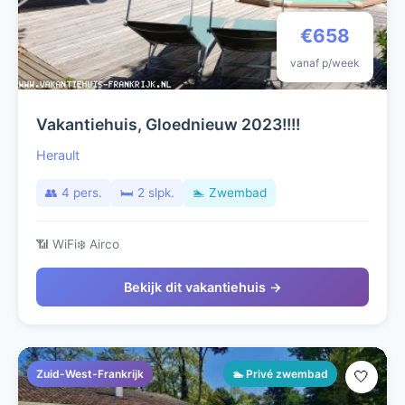
€658
vanaf p/week
Vakantiehuis, Gloednieuw 2023!!!!
Herault
👥 4 pers.
🛏️ 2 slpk.
🏊 Zwembad
📶 WiFi
❄️ Airco
Bekijk dit vakantiehuis →
Zuid-West-Frankrijk
🏊 Privé zwembad
🤍