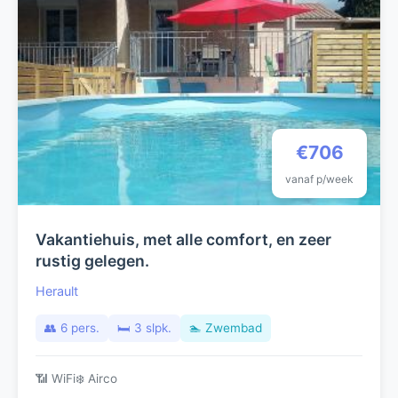
€706
vanaf p/week
Vakantiehuis, met alle comfort, en zeer
rustig gelegen.
Herault
👥 6 pers.
🛏️ 3 slpk.
🏊 Zwembad
📶 WiFi
❄️ Airco