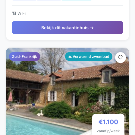
📶 WiFi
Bekijk dit vakantiehuis →
Zuid-Frankrijk
🏊 Verwarmd zwembad
🤍
€1.100
vanaf p/week