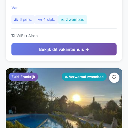
Var
👥 6 pers.
🛏️ 4 slpk.
🏊 Zwembad
📶 WiFi
❄️ Airco
Bekijk dit vakantiehuis →
Zuid-Frankrijk
🏊 Verwarmd zwembad
🤍