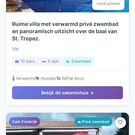
vanaf p/week
Ruime villa met verwarmd privé zwembad
en panoramisch uitzicht over de baai van
St. Tropez.
Var
👥 10 pers.
🛏️ 5 slpk.
🏊 Zwembad
🌡️ Verwarmd
🐕 Huisdier
📶 WiFi
❄️ Airco
Bekijk dit vakantiehuis →
Zuid-Frankrijk
🏊 Privé zwembad
🤍