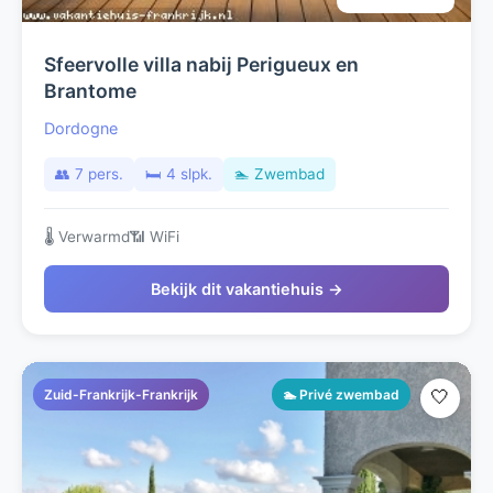
Sfeervolle villa nabij Perigueux en
Brantome
Dordogne
👥 7 pers.
🛏️ 4 slpk.
🏊 Zwembad
🌡️ Verwarmd
📶 WiFi
Bekijk dit vakantiehuis →
Zuid-Frankrijk-Frankrijk
🏊 Privé zwembad
🤍