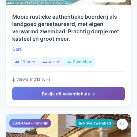
Mooie rustieke authentieke boerderij als
landgoed gerestaureerd, met eigen
verwarmd zwembad. Prachtig dorpje met
kasteel en groot meer.
Gers
👥 10 pers.
🛏️ 4 slpk.
🏊 Zwembad
🌡️ Verwarmd
📶 WiFi
Bekijk dit vakantiehuis →
Zuid-Oost-Frankrijk
🏊 Privé zwembad
🤍