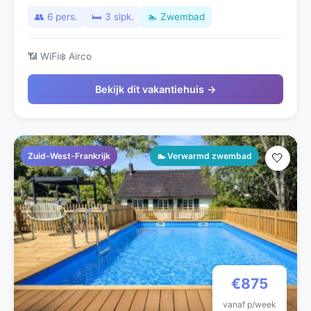
👥 6 pers.
🛏️ 3 slpk.
🏊 Zwembad
📶 WiFi
❄️ Airco
Bekijk dit vakantiehuis →
Zuid-West-Frankrijk
🏊 Verwarmd zwembad
🤍
€875
vanaf p/week