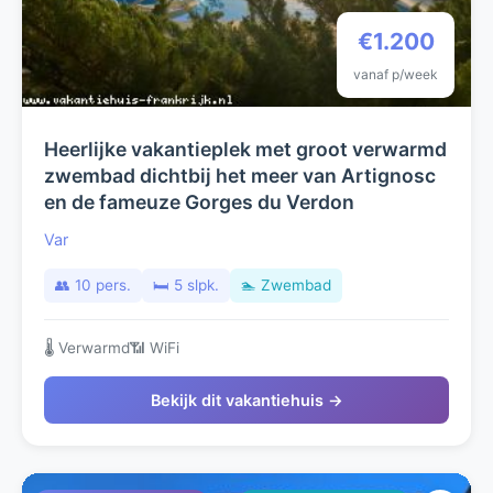
€1.200
vanaf p/week
Heerlijke vakantieplek met groot verwarmd
zwembad dichtbij het meer van Artignosc
en de fameuze Gorges du Verdon
Var
👥 10 pers.
🛏️ 5 slpk.
🏊 Zwembad
🌡️ Verwarmd
📶 WiFi
Bekijk dit vakantiehuis →