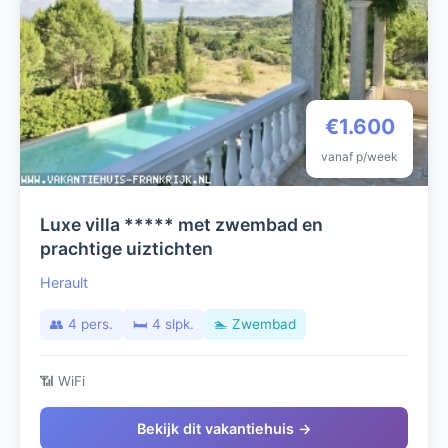
€1.600
vanaf p/week
Luxe villa ***** met zwembad en
prachtige uiztichten
Herault
👥 4 pers.
🛏️ 4 slpk.
🏊 Zwembad
📶 WiFi
Bekijk dit vakantiehuis →