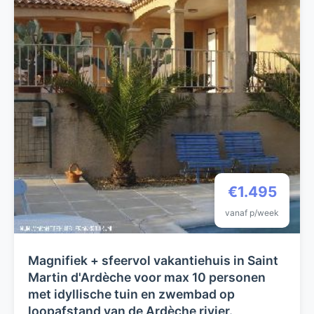
€1.495
vanaf p/week
Magnifiek + sfeervol vakantiehuis in Saint
Martin d'Ardèche voor max 10 personen
met idyllische tuin en zwembad op
loopafstand van de Ardèche rivier.