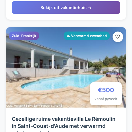
Bekijk dit vakantiehuis →
Zuid-Frankrijk
🏊 Verwarmd zwembad
🤍
€500
vanaf p/week
Gezellige ruime vakantievilla Le Rémoulin
in Saint-Couat-d'Aude met verwarmd