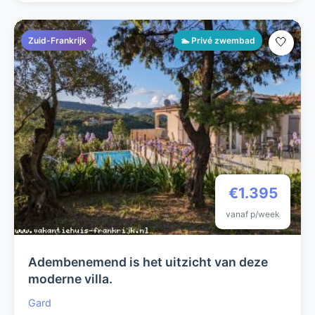
Zuid-Frankrijk
🏊 Privé zwembad
🤍
€1.395
vanaf p/week
Adembenemend is het uitzicht van deze
moderne villa.
Gard