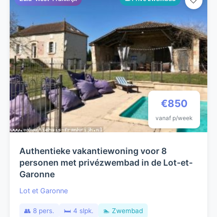
🤍
€850
vanaf p/week
Authentieke vakantiewoning voor 8
personen met privézwembad in de Lot-et-
Garonne
Lot et Garonne
👥 8 pers.
🛏️ 4 slpk.
🏊 Zwembad