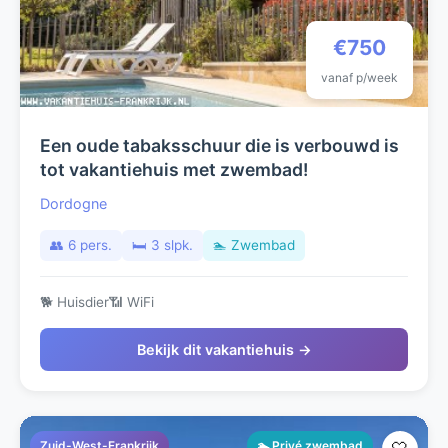
€750
vanaf p/week
Een oude tabaksschuur die is verbouwd is
tot vakantiehuis met zwembad!
Dordogne
👥 6 pers.
🛏️ 3 slpk.
🏊 Zwembad
🐕 Huisdier
📶 WiFi
Bekijk dit vakantiehuis →
Zuid-West-Frankrijk
🏊 Privé zwembad