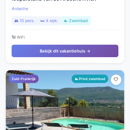
Ardeche
👥 10 pers.
🛏️ 4 slpk.
🏊 Zwembad
📶 WiFi
Bekijk dit vakantiehuis →
Zuid-Frankrijk
🏊 Privé zwembad
🤍