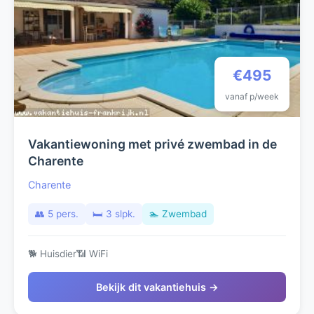
€495
vanaf p/week
Vakantiewoning met privé zwembad in de
Charente
Charente
👥 5 pers.
🛏️ 3 slpk.
🏊 Zwembad
🐕 Huisdier
📶 WiFi
Bekijk dit vakantiehuis →