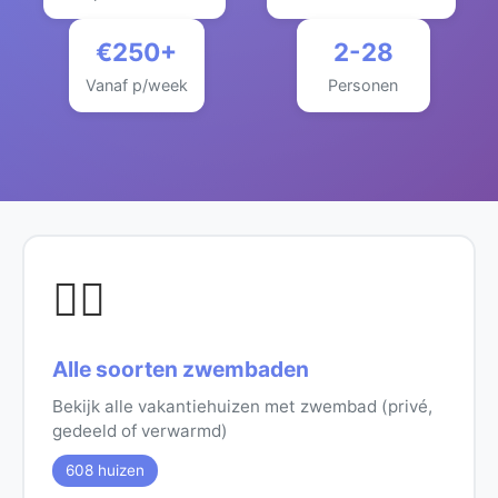
€250+
2-28
Vanaf p/week
Personen
🏊‍♂️
Alle soorten zwembaden
Bekijk alle vakantiehuizen met zwembad (privé,
gedeeld of verwarmd)
608 huizen