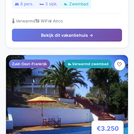
👥 6 pers.
🛏️ 3 slpk.
🏊 Zwembad
🌡️ Verwarmd
📶 WiFi
❄️ Airco
Bekijk dit vakantiehuis →
Zuid-Oost-Frankrijk
🏊 Verwarmd zwembad
🤍
€3.250