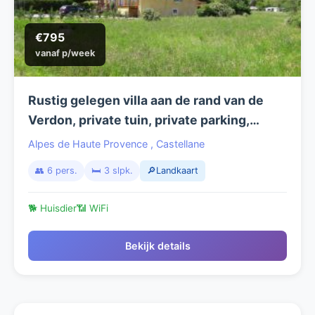
€795
vanaf p/week
Rustig gelegen villa aan de rand van de
Verdon, private tuin, private parking,
volledig omheind.
Alpes de Haute Provence
,
Castellane
👥 6 pers.
🛏️ 3 slpk.
🔎Landkaart
🐕 Huisdier
📶 WiFi
Bekijk details