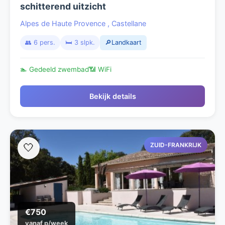
schitterend uitzicht
Alpes de Haute Provence
,
Castellane
👥 6 pers.
🛏️ 3 slpk.
🔎Landkaart
🏊 Gedeeld zwembad
📶 WiFi
Bekijk details
ZUID-FRANKRIJK
🤍
€750
vanaf p/week