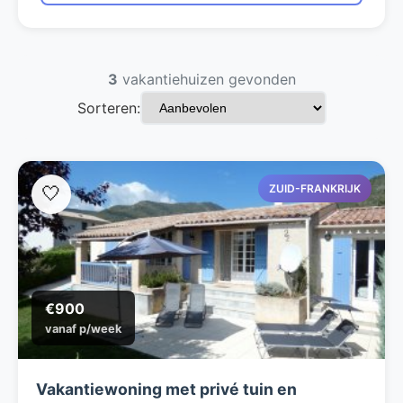
3
vakantiehuizen gevonden
Sorteren:
ZUID-FRANKRIJK
🤍
€900
vanaf p/week
Vakantiewoning met privé tuin en