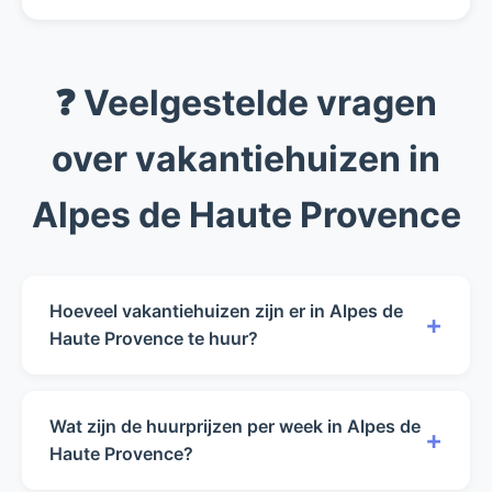
❓ Veelgestelde vragen
over vakantiehuizen in
Alpes de Haute Provence
Hoeveel vakantiehuizen zijn er in Alpes de
+
Haute Provence te huur?
Op dit moment hebben wij 3 vakantiehuizen in
Alpes de Haute Provence beschikbaar voor
Wat zijn de huurprijzen per week in Alpes de
+
verhuur. Dit aantal kan variëren door
Haute Provence?
seizoensinvloeden en beschikbaarheid.