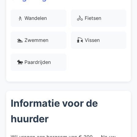
🚶
🚴
Wandelen
Fietsen
🏊
🎣
Zwemmen
Vissen
🐎
Paardrijden
Informatie voor de
huurder
Wij vragen een borgsom van € 300,--. Na uw