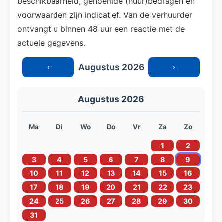
beschikbaarheid, genoemde (huur)bedragen en
voorwaarden zijn indicatief. Van de verhuurder
ontvangt u binnen 48 uur een reactie met de
actuele gegevens.
Augustus 2026
‹
›
Augustus 2026
Ma
Di
Wo
Do
Vr
Za
Zo
1
2
3
4
5
6
7
8
9
10
11
12
13
14
15
16
17
18
19
20
21
22
23
24
25
26
27
28
29
30
31