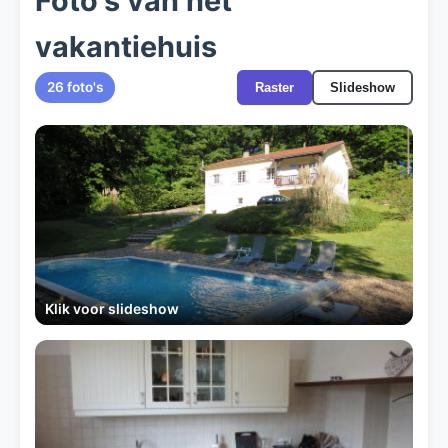
Foto's van het
vakantiehuis
26 foto's
Raster
Slideshow
Klik voor slideshow