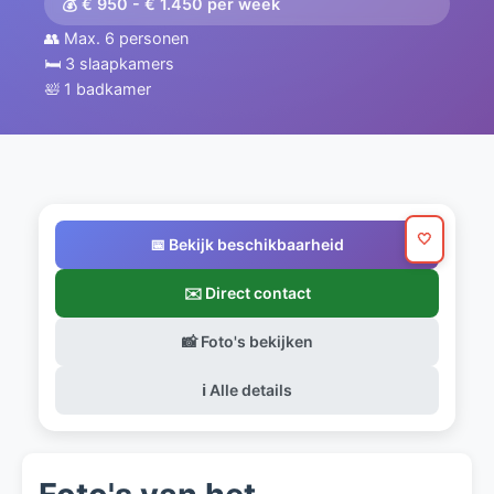
💰 € 950 - € 1.450 per week
👥 Max. 6 personen
🛏️ 3 slaapkamers
🛀 1 badkamer
🤍
📅 Bekijk beschikbaarheid
✉️ Direct contact
📸 Foto's bekijken
ℹ️ Alle details