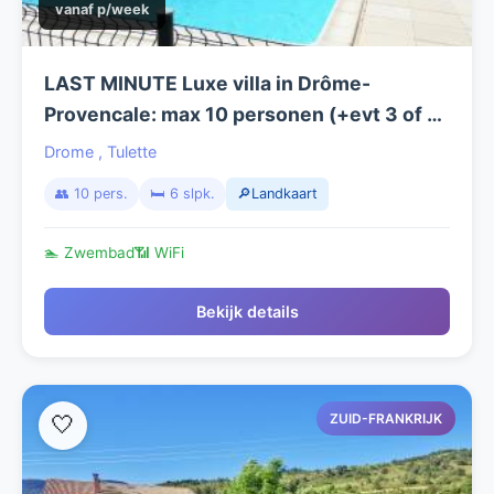
vanaf p/week
LAST MINUTE Luxe villa in Drôme-
Provencale: max 10 personen (+evt 3 of 4
kindjes/baby's extra) met groot prive
Drome
,
Tulette
zwembad, wifi en grote tuin.
👥 10 pers.
🛏️ 6 slpk.
🔎Landkaart
🏊 Zwembad
📶 WiFi
Bekijk details
ZUID-FRANKRIJK
🤍