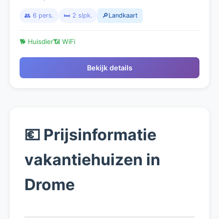
Provençale near Nyons
👥 6 pers.
🛏️ 2 slpk.
🔎Landkaart
🐕 Huisdier
📶 WiFi
Bekijk details
💶 Prijsinformatie
vakantiehuizen in
Drome