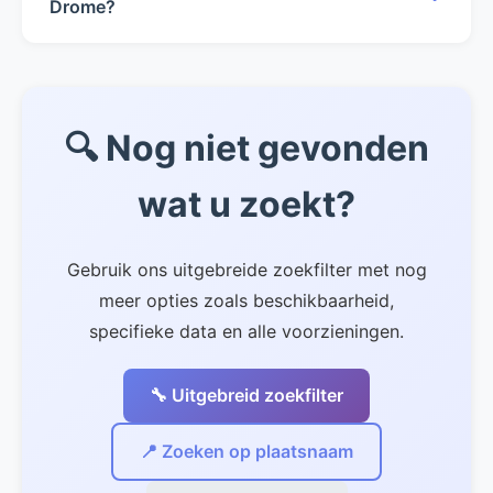
gedeeld of verwarmd). Dat is 82% van het
Drome?
aanbod! Gebruik het zwembad filter om
Bij 6 van de 17 vakantiehuizen in Drome zijn
specifiek deze huizen te bekijken.
huisdieren welkom. Dat is 35% van het
aanbod. Gebruik het huisdieren filter om alleen
🔍 Nog niet gevonden
deze huizen te tonen. Neem altijd vooraf
contact op met de eigenaar voor specifieke
wat u zoekt?
regels over uw huisdier.
Gebruik ons uitgebreide zoekfilter met nog
meer opties zoals beschikbaarheid,
specifieke data en alle voorzieningen.
🔧 Uitgebreid zoekfilter
📍 Zoeken op plaatsnaam