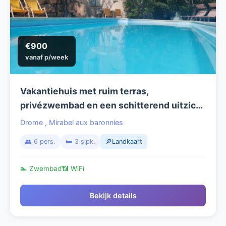
€900
vanaf p/week
Vakantiehuis met ruim terras,
privézwembad en een schitterend uitzicht
over de heuvels
Drome
,
Mirabel aux baronnies
👥 6 pers.
🛏️ 3 slpk.
🔎Landkaart
🏊 Zwembad
📶 WiFi
Bekijk details