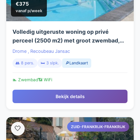
€375
vanaf p/week
Volledig uitgeruste woning op privé
perceel (2500 m2) met groot zwembad,
geschikt voor max. 8 personen. Zie ook
Drome
,
Recoubeau Jansac
lepetitcoindeparadis.nl
👥 8 pers.
🛏️ 3 slpk.
🔎Landkaart
🏊 Zwembad
📶 WiFi
Bekijk details
ZUID-FRANKRIJK-FRANKRIJK
🤍