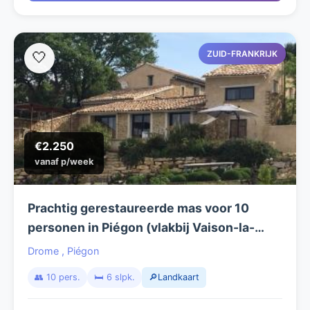
ZUID-FRANKRIJK
🤍
€2.250
vanaf p/week
Prachtig gerestaureerde mas voor 10
personen in Piégon (vlakbij Vaison-la-
Romaine) met verwarmd privé zwembad
Drome
,
Piégon
👥 10 pers.
🛏️ 6 slpk.
🔎Landkaart