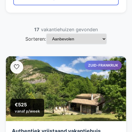
17
vakantiehuizen gevonden
Sorteren:
ZUID-FRANKRIJK
🤍
€525
vanaf p/week
Authentiek vrijstaand vakantiehuis