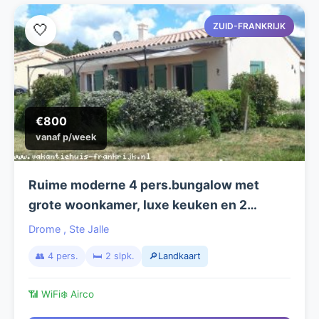
ZUID-FRANKRIJK
🤍
€800
vanaf p/week
Ruime moderne 4 pers.bungalow met
grote woonkamer, luxe keuken en 2
slaapkamers (Airco), grote tuin+terras,
Drome
,
Ste Jalle
heel rustig gelegen in de Drôme-
👥 4 pers.
🛏️ 2 slpk.
🔎Landkaart
Provencal.
📶 WiFi
❄️ Airco