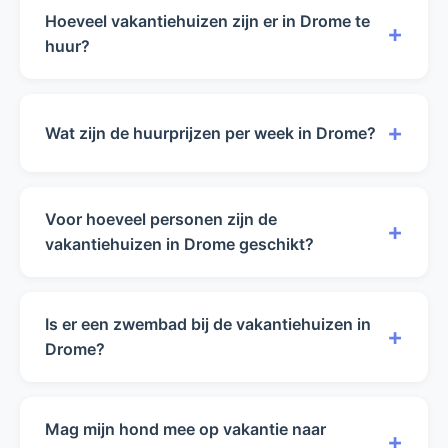
Hoeveel vakantiehuizen zijn er in Drome te
+
huur?
Op dit moment hebben wij 17 vakantiehuizen in
Drome beschikbaar voor verhuur. Dit aantal
+
Wat zijn de huurprijzen per week in Drome?
kan variëren door seizoensinvloeden en
beschikbaarheid.
De huurprijzen in Drome variëren van €355 tot
€3.750 per week in het laagseizoen. In het
Voor hoeveel personen zijn de
+
hoogseizoen liggen de prijzen tussen €495 en
vakantiehuizen in Drome geschikt?
€5.500 per week.
Onze vakantiehuizen in Drome zijn geschikt
voor 2 tot 17 personen. U kunt met het filter
Is er een zwembad bij de vakantiehuizen in
+
hierboven zoeken naar huizen die geschikt zijn
Drome?
voor uw reisgezelschap.
In Drome beschikken 14 van de 17
vakantiehuizen over een zwembad (privé,
Mag mijn hond mee op vakantie naar
+