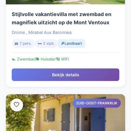
Stijlvolle vakantievilla met zwembad en
magnifiek uitzicht op de Mont Ventoux
Drome
,
Mirabel Aux Baronnies
👥 7 pers.
🛏️ 3 slpk.
🔎Landkaart
🏊 Zwembad
🐕 Huisdier
📶 WiFi
Bekijk details
ZUID-OOST-FRANKRIJK
🤍