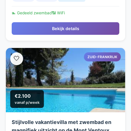
🏊 Gedeeld zwembad
📶 WiFi
Bekijk details
ZUID-FRANKRIJK
🤍
€2.100
vanaf p/week
Stijlvolle vakantievilla met zwembad en
magnifiek uitzicht op de Mont Ventoux