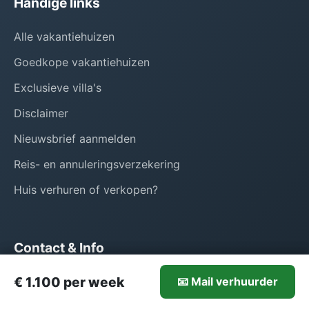
Handige links
Alle vakantiehuizen
Goedkope vakantiehuizen
Exclusieve villa's
Disclaimer
Nieuwsbrief aanmelden
Reis- en annuleringsverzekering
Huis verhuren of verkopen?
Contact & Info
1.100-€1.100/week
€ 1.100 per week
Voor vragen over dit vakantiehuis (nr. 1502) kunt u
📧 Mail verhuurder
Mail verhuurder
direct contact opnemen met de verhuurder via het