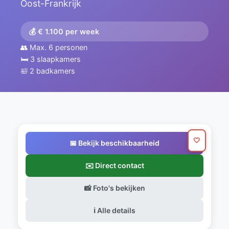
Oost-Frankrijk
💰 € 1.100 per week
👥 Max. 6 personen
🛏️ 3 slaapkamers
🛀 2 badkamers
🤍
📅 Bekijk beschikbaarheid
✉️ Direct contact
📸 Foto's bekijken
ℹ️ Alle details