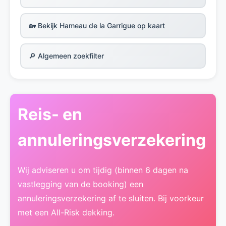
🏡 Bekijk Hameau de la Garrigue op kaart
🔎 Algemeen zoekfilter
Reis- en
annuleringsverzekering
Wij adviseren u om tijdig (binnen 6 dagen na
vastlegging van de booking) een
annuleringsverzekering af te sluiten. Bij voorkeur
met een All-Risk dekking.