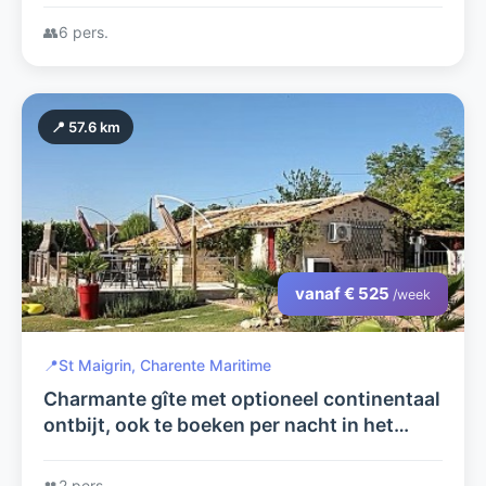
de Dordogne
👥
6 pers.
📍 57.6 km
vanaf € 525
/week
📍
St Maigrin, Charente Maritime
Charmante gîte met optioneel continentaal
ontbijt, ook te boeken per nacht in het
laagseizoen.
👥
2 pers.