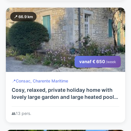
📍 66.9 km
vanaf € 650
/week
📍
Consac, Charente Maritime
Cosy, relaxed, private holiday home with
lovely large garden and large heated pool.
Close to places of historical interest,
beach and nature reserves.
👥
13 pers.