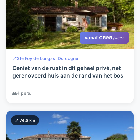
vanaf € 595
/week
📍
Ste Foy de Longas, Dordogne
Geniet van de rust in dit geheel privé, net
gerenoveerd huis aan de rand van het bos
👥
4 pers.
📍 74.8 km