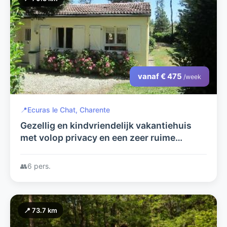
vanaf € 475
/week
📍
Ecuras le Chat, Charente
Gezellig en kindvriendelijk vakantiehuis
met volop privacy en een zeer ruime
zonnige tuin op vakantiepark 'Village Le
Chat'.
👥
6 pers.
📍 73.7 km