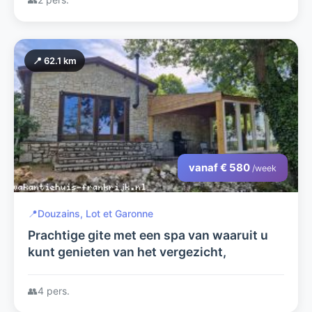
📍 62.1 km
vanaf € 580
/week
📍
Douzains, Lot et Garonne
Prachtige gite met een spa van waaruit u
kunt genieten van het vergezicht,
👥
4 pers.