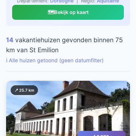
Departement:
Dordogne
| Regio:
Aquitaine
🗺️
Bekijk op kaart
14
vakantiehuizen gevonden binnen 75
km van St Emilion
ℹ️ Alle huizen getoond (geen datumfilter)
📍 25.7 km