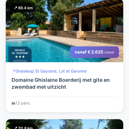
📍 69.4 km
vanaf € 2.625
/week
📍
Grateloup St Gayrand, Lot et Garonne
Domaine Ghislaine Boerderij met gite en
zwembad met uitzicht
👥
12 pers.
📍 70.8 km