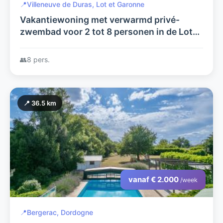
📍
Villeneuve de Duras, Lot et Garonne
Vakantiewoning met verwarmd privé-
zwembad voor 2 tot 8 personen in de Lot-
en-Garonne (nabij de Dordogne)
👥
8 pers.
📍 36.5 km
vanaf € 2.000
/week
📍
Bergerac, Dordogne