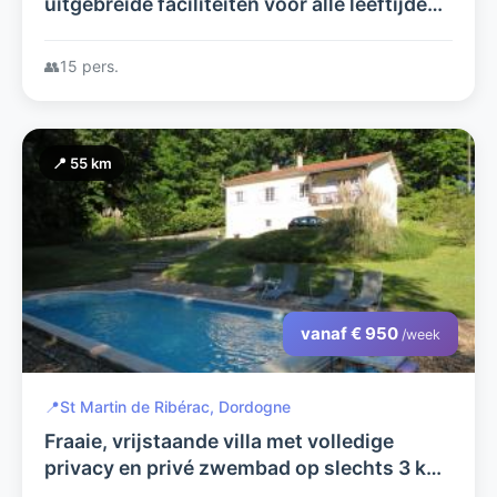
uitgebreide faciliteiten voor alle leeftijden,
fietsen, poolbiljart, Chateau Vigiers 8km
met golf en Michelin ster
👥
15 pers.
📍 55 km
vanaf € 950
/week
📍
St Martin de Ribérac, Dordogne
Fraaie, vrijstaande villa met volledige
privacy en privé zwembad op slechts 3 km
van het gezellige Franse stadje Ribérac in