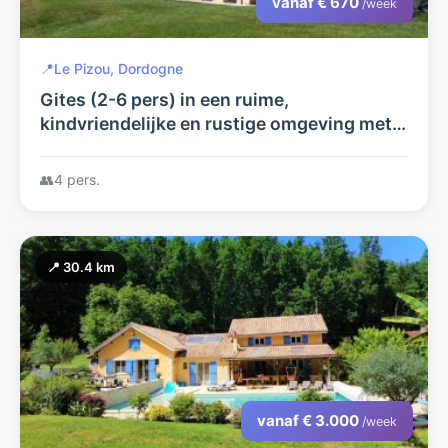
vanaf € 670
/week
📍
Le Pizou, Dordogne
Gites (2-6 pers) in een ruime,
kindvriendelijke en rustige omgeving met
mooie sterrenhemels in de Dordogne.
👥
4 pers.
📍 30.4 km
vanaf € 3.000
/week