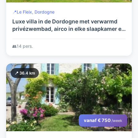
📍
Le Fleix, Dordogne
Luxe villa in de Dordogne met verwarmd
privézwembad, airco in elke slaapkamer en
rust in het groen.
👥
14 pers.
📍 36.4 km
vanaf € 750
/week