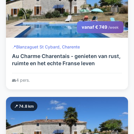
vanaf € 749
/week
📍
Blanzaguet St Cybard, Charente
Au Charme Charentais - genieten van rust,
ruimte en het echte Franse leven
👥
4 pers.
📍 74.8 km