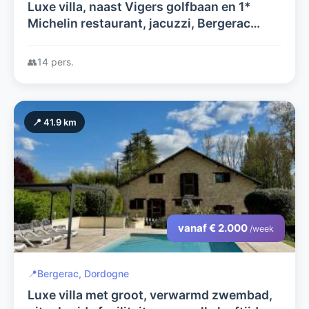
Luxe villa, naast Vigers golfbaan en 1*
Michelin restaurant, jacuzzi, Bergerac
luchthaven 20 min., airco in alle
slaapkamers, super uitzicht
👥
14 pers.
📍 41.9 km
vanaf € 2.000
/week
📍
Bergerac, Dordogne
Luxe villa met groot, verwarmd zwembad,