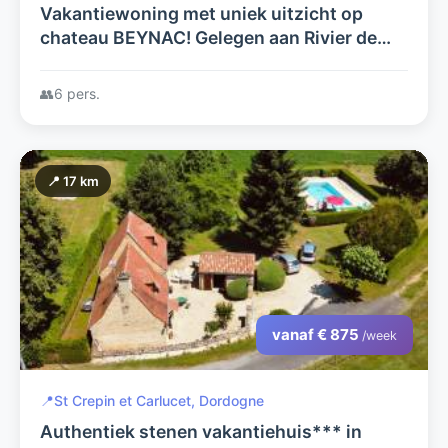
Vakantiewoning met uniek uitzicht op
chateau BEYNAC! Gelegen aan Rivier de
DORDOGNE, tussen chateau - Milandes,
Fayrac en Castelnaud.
👥
6 pers.
📍 17 km
vanaf € 875
/week
📍
St Crepin et Carlucet, Dordogne
Authentiek stenen vakantiehuis*** in