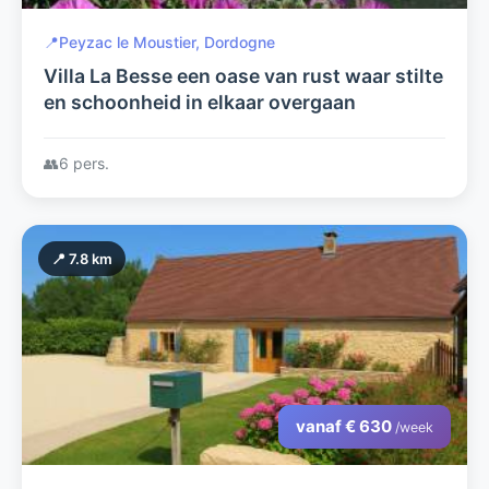
📍
Peyzac le Moustier, Dordogne
Villa La Besse een oase van rust waar stilte
en schoonheid in elkaar overgaan
👥
6 pers.
📍 7.8 km
vanaf € 630
/week