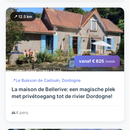
📍 12.5 km
vanaf € 825
/week
📍
Le Buisson de Cadouin, Dordogne
La maison de Bellerive: een magische plek
met privétoegang tot de rivier Dordogne!
👥
4 pers.