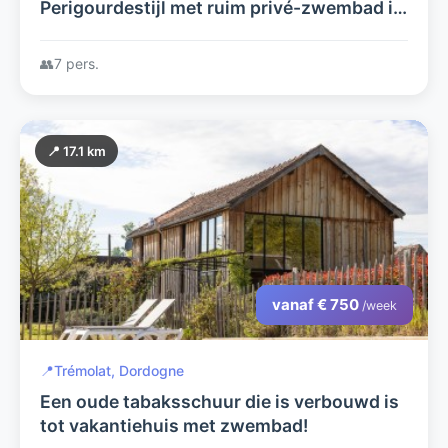
Perigourdestijl met ruim privé-zwembad in
een kindvriendelijke grote tuin vlakbij
Sarlat la Caneda
👥
7 pers.
📍 17.1 km
vanaf € 750
/week
📍
Trémolat, Dordogne
Een oude tabaksschuur die is verbouwd is
tot vakantiehuis met zwembad!