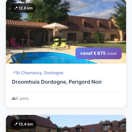
📍 12.6 km
vanaf € 875
/week
📍
St Chamassy, Dordogne
Droomhuis Dordogne, Perigord Noir
👥
6 pers.
📍 13.4 km