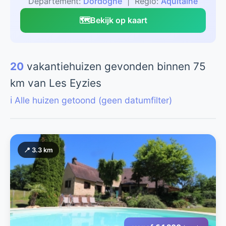
Departement:
Dordogne
| Regio:
Aquitaine
🗺️
Bekijk op kaart
20
vakantiehuizen gevonden binnen 75
km van Les Eyzies
ℹ️ Alle huizen getoond (geen datumfilter)
📍 3.3 km