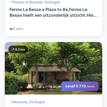
📍
Peyzac le Moustier, Dordogne
Ferme La Besse a Place to Be,Ferme La
Besse heeft een uitzonderlijk uitzicht.Hier
kunt u genieten van u rust
👥
6 pers.
📍 9.5 km
vanaf € 770
/week
📍
Mouzens, Dordogne