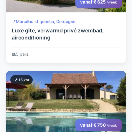
vanaf € 625
/week
📍
Marcillac st quentin, Dordogne
Luxe gîte, verwarmd privé zwembad,
airconditioning
👥
5 pers.
📍 15 km
vanaf € 750
/week