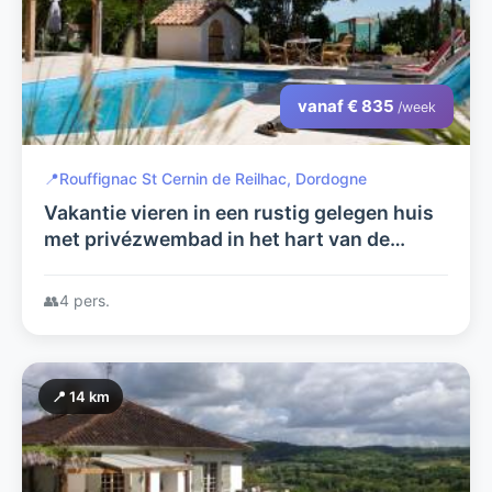
vanaf € 835
/week
📍
Rouffignac St Cernin de Reilhac, Dordogne
Vakantie vieren in een rustig gelegen huis
met privézwembad in het hart van de
Dordogne.
👥
4 pers.
📍 14 km