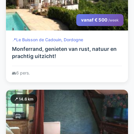
vanaf € 500
/week
📍
Le Buisson de Cadouin, Dordogne
Monferrand, genieten van rust, natuur en
prachtig uitzicht!
👥
6 pers.
📍 14.6 km