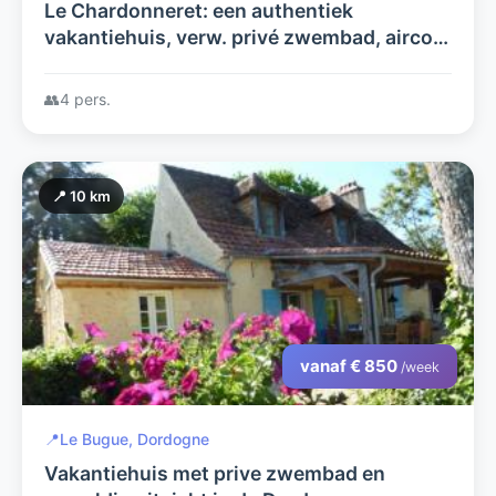
Le Chardonneret: een authentiek
vakantiehuis, verw. privé zwembad, airco,
glasvezel. Rustige privé tuin, dichtbij
beziensw+golf. Geen extra kosten!
👥
4 pers.
📍 10 km
vanaf € 850
/week
📍
Le Bugue, Dordogne
Vakantiehuis met prive zwembad en