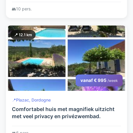
👥
10 pers.
📍 12.1 km
vanaf € 995
/week
📍
Plazac, Dordogne
Comfortabel huis met magnifiek uitzicht
met veel privacy en privézwembad.
👥
6 pers.