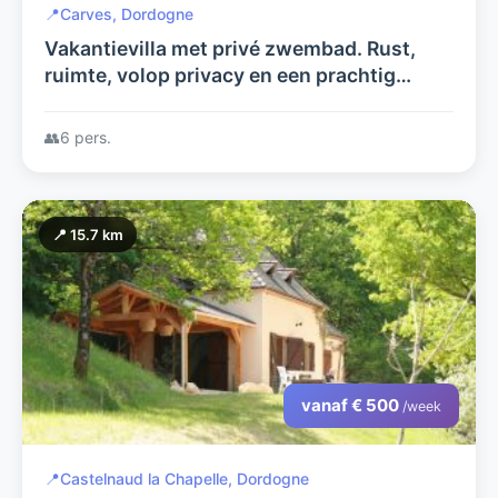
📍
Carves, Dordogne
Vakantievilla met privé zwembad. Rust,
ruimte, volop privacy en een prachtig
uitzicht vanaf het overdekte terras.
👥
6 pers.
📍 15.7 km
vanaf € 500
/week
📍
Castelnaud la Chapelle, Dordogne