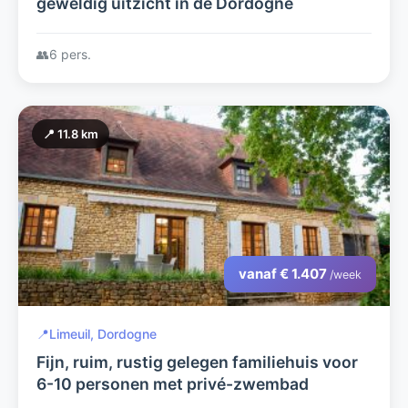
geweldig uitzicht in de Dordogne
👥
6 pers.
📍 11.8 km
vanaf € 1.407
/week
📍
Limeuil, Dordogne
Fijn, ruim, rustig gelegen familiehuis voor
6-10 personen met privé-zwembad