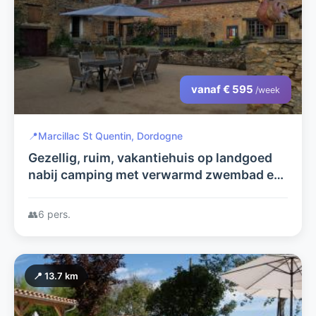
vanaf € 595
/week
📍
Marcillac St Quentin, Dordogne
Gezellig, ruim, vakantiehuis op landgoed
nabij camping met verwarmd zwembad en
vele faciliteiten. U kunt zowel met 2 als
met 6 personen hier genieten
👥
6 pers.
📍 13.7 km