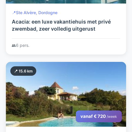
📍
Ste Alvère, Dordogne
Acacia: een luxe vakantiehuis met privé
zwembad, zeer volledig uitgerust
👥
6 pers.
📍 15.6 km
vanaf € 720
/week