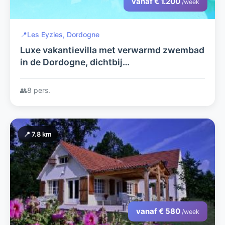
vanaf € 1.200
/week
📍
Les Eyzies, Dordogne
Luxe vakantievilla met verwarmd zwembad
in de Dordogne, dichtbij
bezienswaardigheden en mooie plaatsjes.
👥
8 pers.
📍 7.8 km
vanaf € 580
/week