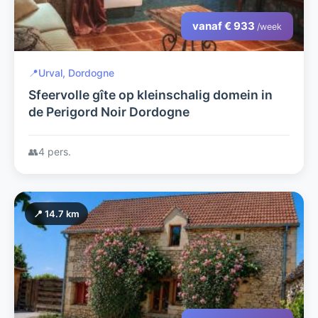
vanaf € 933
/week
📍
Urval, Dordogne
Sfeervolle gîte op kleinschalig domein in
de Perigord Noir Dordogne
👥
4 pers.
📍 14.7 km