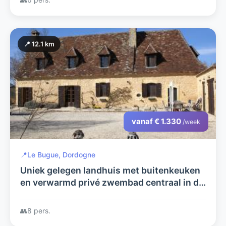
📍 12.1 km
vanaf € 1.330
/week
📍
Le Bugue, Dordogne
Uniek gelegen landhuis met buitenkeuken
en verwarmd privé zwembad centraal in de
Dordogne
👥
8 pers.