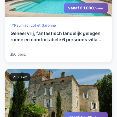
vanaf € 1.000
/week
📍
Paulhiac, Lot et Garonne
Geheel vrij, fantastisch landelijk gelegen
ruime en comfortabele 6 persoons villa
met groot zwembad in de Lot et Garonne
met uitzicht rondom
👥
6 pers.
📍 3.3 km