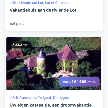
📍
Ste Livrade sur Lot, Lot et Garonne
Vakantiehuis aan de rivier de Lot
👥
6 pers.
📍 23.2 km
vanaf € 1.695
/week
📍
Villefranche du Perigord, Dordogne
Uw eigen kasteeltje, een droomvakantie