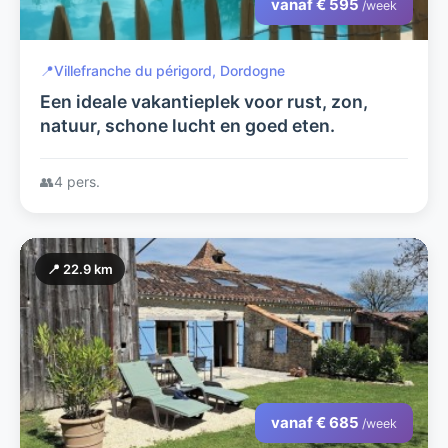
vanaf € 595
/week
📍
Villefranche du périgord, Dordogne
Een ideale vakantieplek voor rust, zon,
natuur, schone lucht en goed eten.
👥
4 pers.
📍 22.9 km
vanaf € 685
/week