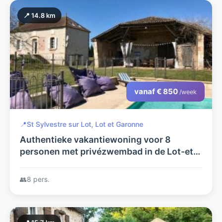
📍 14.8 km
vanaf € 850
/week
📍
St Sylvestre sur Lot, Lot et Garonne
Authentieke vakantiewoning voor 8
personen met privézwembad in de Lot-et-
Garonne
👥
8 pers.