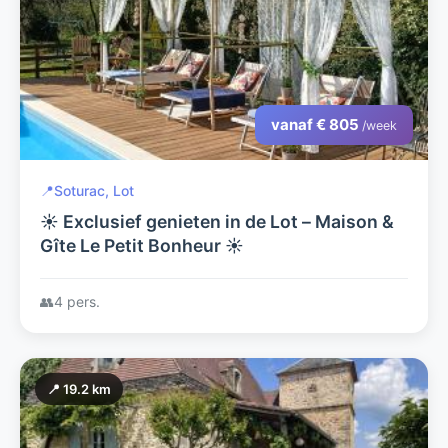
vanaf € 805
/week
📍
Soturac, Lot
☀️ Exclusief genieten in de Lot – Maison &
Gîte Le Petit Bonheur ☀️
👥
4 pers.
📍 19.2 km