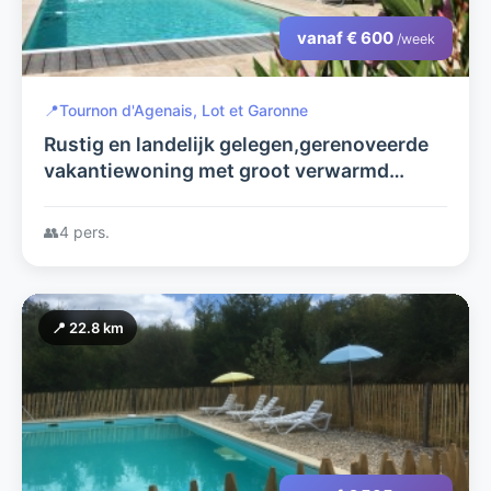
vanaf € 600
/week
📍
Tournon d'Agenais, Lot et Garonne
Rustig en landelijk gelegen,gerenoveerde
vakantiewoning met groot verwarmd
zwembad
👥
4 pers.
📍 22.8 km