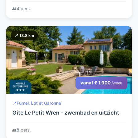
👥
4 pers.
📍 13.8 km
vanaf € 1.900
/week
📍
Fumel, Lot et Garonne
Gite Le Petit Wren - zwembad en uitzicht
👥
8 pers.