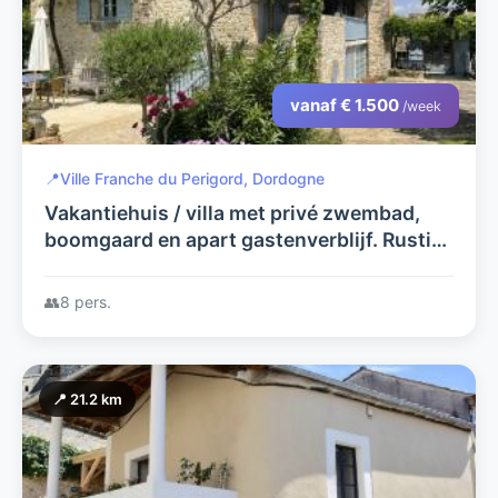
vanaf € 1.500
/week
📍
Ville Franche du Perigord, Dordogne
Vakantiehuis / villa met privé zwembad,
boomgaard en apart gastenverblijf. Rustig
gelegen op een heuvel met wijds uitzicht
over het Dordogne gebied
👥
8 pers.
📍 21.2 km