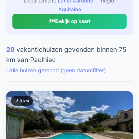
Departement:
Lot et Garonne
| Regio:
Aquitaine
🗺️
Bekijk op kaart
20
vakantiehuizen gevonden binnen 75
km van Paulhiac
ℹ️ Alle huizen getoond (geen datumfilter)
📍 0 km