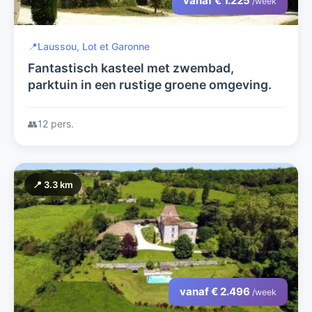
vanaf € 1.225
/week
📍
Laussou, Lot et Garonne
Fantastisch kasteel met zwembad,
parktuin in een rustige groene omgeving.
👥
12 pers.
📍 3.3 km
vanaf € 2.496
/week