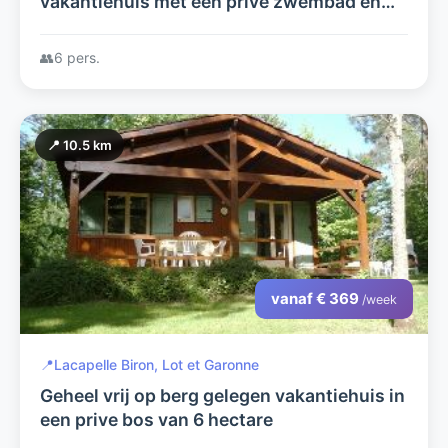
vakantiehuis met een privé zwembad en
een omheinde tuin met privacy!
👥
6 pers.
📍 10.5 km
vanaf € 369
/week
📍
Lacapelle Biron, Lot et Garonne
Geheel vrij op berg gelegen vakantiehuis in
een prive bos van 6 hectare