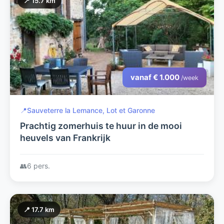
📍 15.7 km
vanaf € 1.000
/week
📍
Sauveterre la Lemance, Lot et Garonne
Prachtig zomerhuis te huur in de mooi
heuvels van Frankrijk
👥
6 pers.
📍 17.7 km