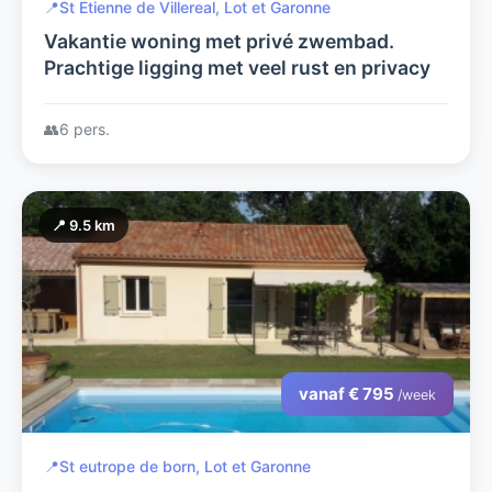
📍
St Etienne de Villereal, Lot et Garonne
Vakantie woning met privé zwembad.
Prachtige ligging met veel rust en privacy
👥
6 pers.
📍 9.5 km
vanaf € 795
/week
📍
St eutrope de born, Lot et Garonne