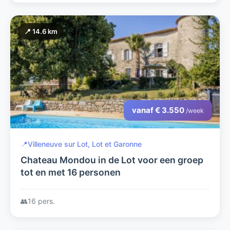
📍 14.6 km
vanaf € 3.550
/week
📍
Villeneuve sur Lot, Lot et Garonne
Chateau Mondou in de Lot voor een groep
tot en met 16 personen
👥
16 pers.