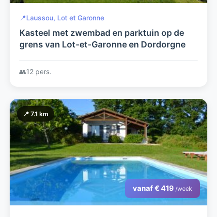
📍
Laussou, Lot et Garonne
Kasteel met zwembad en parktuin op de
grens van Lot-et-Garonne en Dordorgne
👥
12 pers.
📍 7.1 km
vanaf € 419
/week