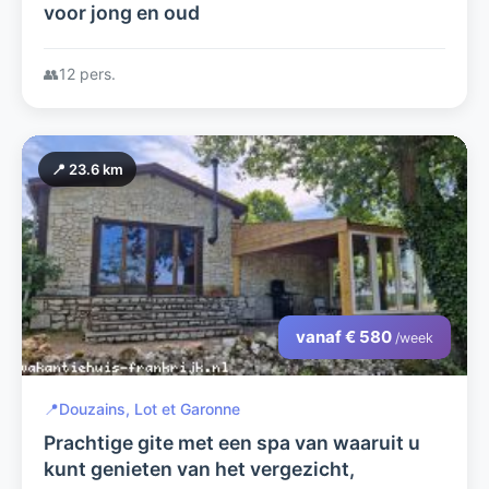
voor jong en oud
👥
12 pers.
📍 23.6 km
vanaf € 580
/week
📍
Douzains, Lot et Garonne
Prachtige gite met een spa van waaruit u
kunt genieten van het vergezicht,