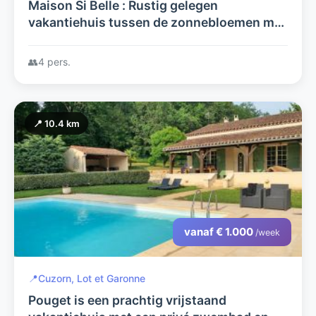
Maison Si Belle : Rustig gelegen
vakantiehuis tussen de zonnebloemen met
prachtig uitzicht en privé zwembad
👥
4 pers.
📍 10.4 km
vanaf € 1.000
/week
📍
Cuzorn, Lot et Garonne
Pouget is een prachtig vrijstaand