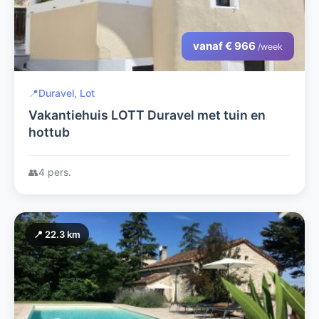
vanaf € 966
/week
📍
Duravel, Lot
Vakantiehuis LOTT Duravel met tuin en
hottub
👥
4 pers.
📍 22.3 km