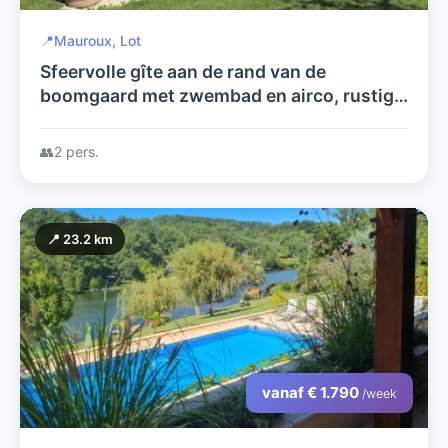
📍
Mauroux, Lot
Sfeervolle gîte aan de rand van de
boomgaard met zwembad en airco, rustig
gelegen, adults only
👥
2 pers.
📍 23.2 km
vanaf € 1.790
/week