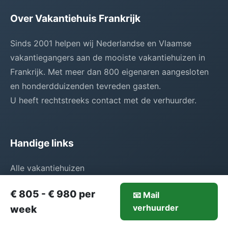
Over Vakantiehuis Frankrijk
Sinds 2001 helpen wij Nederlandse en Vlaamse
vakantiegangers aan de mooiste vakantiehuizen in
Frankrijk. Met meer dan 800 eigenaren aangesloten
en honderdduizenden tevreden gasten.
U heeft rechtstreeks contact met de verhuurder.
Handige links
Alle vakantiehuizen
Goedkope vakantiehuizen
€ 805 - € 980 per
📧 Mail
Exclusieve villa's
805-€980/week
verhuurder
Mail verhuurder
week
Disclaimer