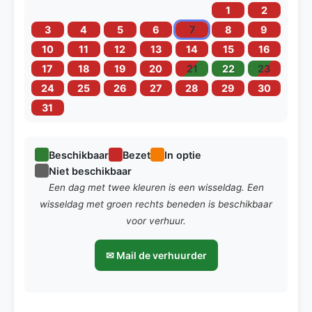
1
2
3
4
5
6
7
8
9
10
11
12
13
14
15
16
17
18
19
20
21
22
23
24
25
26
27
28
29
30
31
Beschikbaar
Bezet
In optie
Niet beschikbaar
Een dag met twee kleuren is een wisseldag. Een
wisseldag met groen rechts beneden is beschikbaar
voor verhuur.
✉ Mail de verhuurder