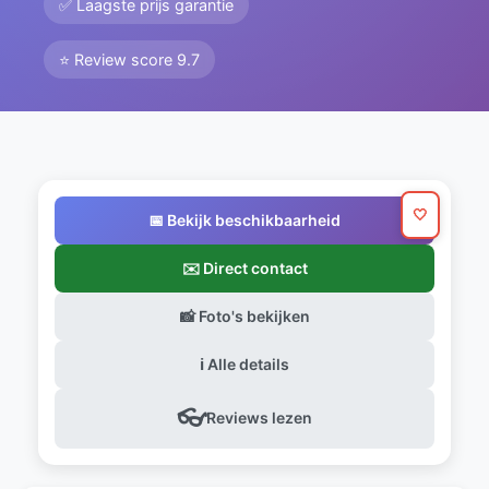
✅ Laagste prijs garantie
⭐ Review score 9.7
🤍
📅 Bekijk beschikbaarheid
✉️ Direct contact
📸 Foto's bekijken
ℹ️ Alle details
👓
Reviews lezen