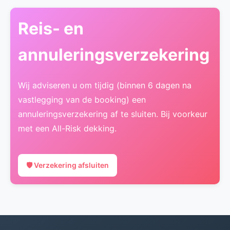
Reis- en
annuleringsverzekering
Wij adviseren u om tijdig (binnen 6 dagen na
vastlegging van de booking) een
annuleringsverzekering af te sluiten. Bij voorkeur
met een All-Risk dekking.
🛡️ Verzekering afsluiten