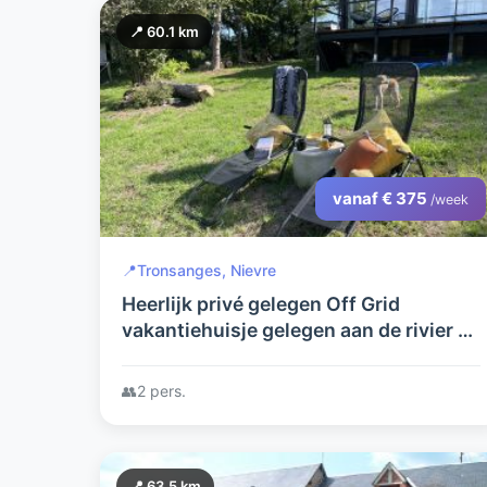
📍 60.1 km
vanaf € 375
/week
📍
Tronsanges, Nievre
Heerlijk privé gelegen Off Grid
vakantiehuisje gelegen aan de rivier de
Loire tussen Nevers en Charité sur
Loire
👥
2 pers.
📍 63.5 km