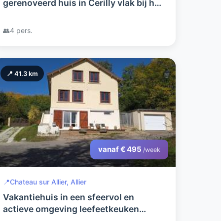
gerenoveerd huis in Cerilly vlak bij het
Forêt de Tronçais
👥
4 pers.
📍 41.3 km
vanaf € 495
/week
📍
Chateau sur Allier, Allier
Vakantiehuis in een sfeervol en
actieve omgeving leefeetkeuken
kamer 3 slaapkamers (7slaapplaatsen)