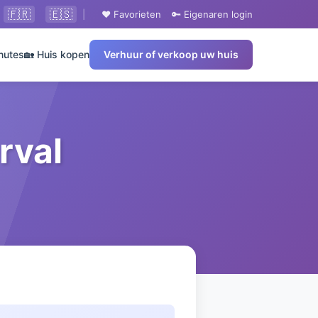
🇫🇷
🇪🇸
|
❤️ Favorieten
🔑 Eigenaren login
nutes
🏡 Huis kopen
Verhuur of verkoop uw huis
rval