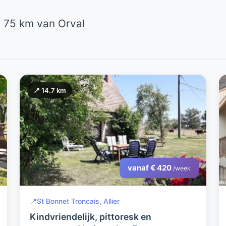
 75 km van Orval
📍 14.7 km
vanaf € 420
/week
📍
St Bonnet Troncais, Allier
Kindvriendelijk, pittoresk en