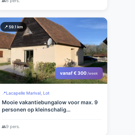
👥
6 pers.
tennisbaan
📍 59.1 km
vanaf € 300
/week
📍
Lacapelle Marival, Lot
Mooie vakantiebungalow voor max. 9
personen op kleinschalig
vakantiepark.
👥
9 pers.