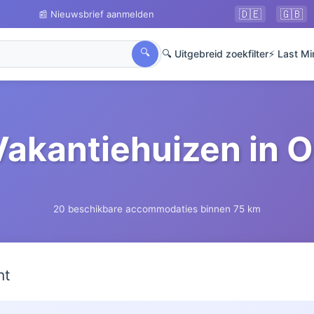
🇩🇪
🇬🇧
📰 Nieuwsbrief aanmelden
🔍
🔍 Uitgebreid zoekfilter
⚡ Last Mi
Vakantiehuizen in O
20 beschikbare accommodaties binnen 75 km
ht