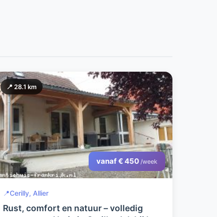
📍 28.1 km
vanaf € 450
/week
📍
Cerilly, Allier
Rust, comfort en natuur – volledig