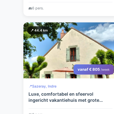
kinderen, volwassenen en een hond.
👥
6 pers.
📍 44.4 km
vanaf € 805
/week
📍
Sazeray, Indre
Luxe, comfortabel en sfeervol
ingericht vakantiehuis met grote
parkachtige tuin voorzien van diverse
voorzieningen.