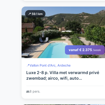
📍 59.1 km
vanaf € 2.375
/week
📍
Vallon Pont d'Arc, Ardeche
Luxe 2-8 p. Villa met verwarmd privé
zwembad; airco, wifi, auto
oplaadpunt, jeu de boulesbn,Ned.tv
zenders+o.a. 2 tennisbanen
👥
8 pers.