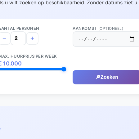
ls u wilt zoeken op beschikbaarheid. Zonder datums ziet u 
AANTAL PERSONEN
AANKOMST
(OPTIONEEL)
−
+
MAX. HUURPRIJS PER WEEK
€
10.000
🔎
Zoeken
e