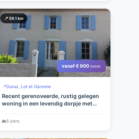
📍 59.1 km
vanaf € 900
/week
📍
Duras, Lot et Garonne
Recent gerenoveerde, rustig gelegen
woning in een levendig dorpje met
verwarmd privé-zwembad
👥
6 pers.