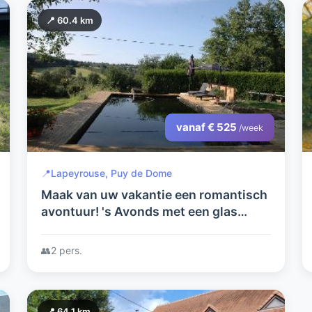
📍 60.4 km
vanaf € 525
/week
📍
Lapeyrouse, Puy de Dome
Maak van uw vakantie een romantisch
avontuur! 's Avonds met een glas
champagne samen vanuit uw eigen
hottub naar de sterren kijken...
👥
2 pers.
📍 64.1 km