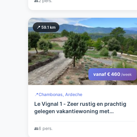
👥
2 pers.
📍 59.1 km
vanaf € 460
/week
📍
Chambonas, Ardeche
Le Vignal 1 - Zeer rustig en prachtig
gelegen vakantiewoning met
zwembad in het zuiden van de
Ardèche
👥
6 pers.