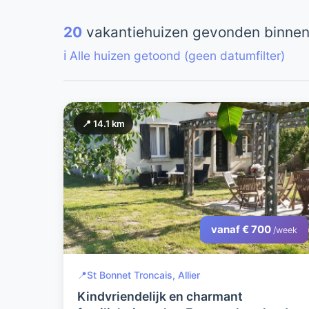
20
vakantiehuizen gevonden binnen
ℹ️ Alle huizen getoond (geen datumfilter)
📍 14.1 km
vanaf € 700
/week
📍
St Bonnet Troncais, Allier
Kindvriendelijk en charmant