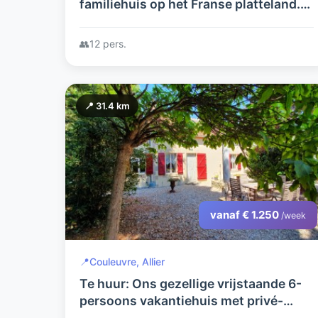
familiehuis op het Franse platteland.
Ideaal voor genieters van rust, ruimte
en recreatie.
👥
12 pers.
📍 31.4 km
vanaf € 1.250
/week
📍
Couleuvre, Allier
Te huur: Ons gezellige vrijstaande 6-
persoons vakantiehuis met privé-
zwembad. Een eldorado voor