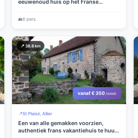
eeuwenoud huis op het Franse
platteland. Ideaal voor genieters van
het buitenleven..
👥
6 pers.
📍 38.8 km
vanaf € 350
/week
📍
St Plaisir, Allier
Een van alle gemakken voorzien,
authentiek frans vakantiehuis te huur.
In rustige, bosrijke omgeving.