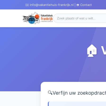
✉️ info@vakantiehuis-frankrijk.nl | ☎️ Contact
🏠 
🔍
Verfijn uw zoekopdrac