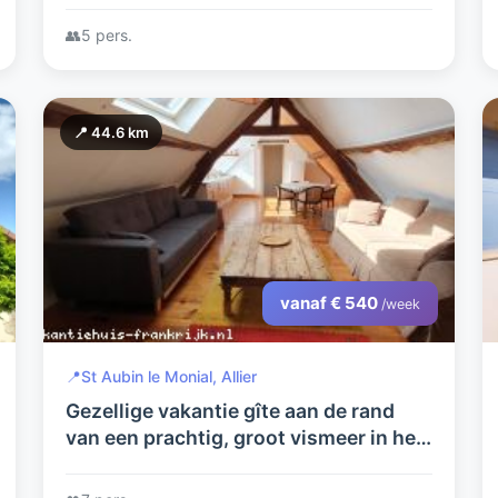
👥
5 pers.
📍 44.6 km
vanaf € 540
/week
📍
St Aubin le Monial, Allier
Gezellige vakantie gîte aan de rand
van een prachtig, groot vismeer in het
glooiende, boeren landschap van de
Allier in midden Frankrijk.