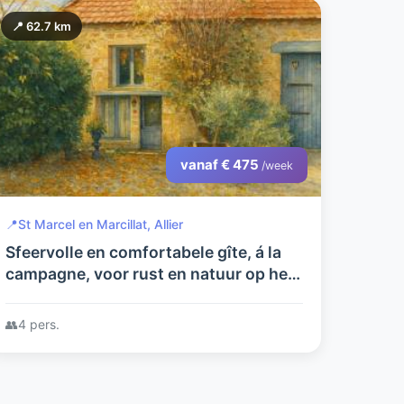
📍 62.7 km
vanaf € 475
/week
📍
St Marcel en Marcillat, Allier
Sfeervolle en comfortabele gîte, á la
campagne, voor rust en natuur op het
authentieke franse platteland.
👥
4 pers.