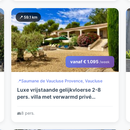
📍 59.1 km
vanaf € 1.095
/week
📍
Saumane de Vaucluse Provence, Vaucluse
Luxe vrijstaande gelijkvloerse 2-8
pers. villa met verwarmd privé
zwembad, airco, terrassen + zeer
grote tuin op fraai Domaine met
👥
8 pers.
tennisbaan