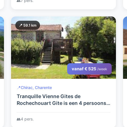
👥
7 pers.
📍 59.1 km
vanaf € 525
/week
📍
Chirac, Charente
Tranquille Vienne Gites de
Rochechouart Gite is een 4 persoons
Gite ,met gedeeld zwembad dicht bij
Meren, attracties en cultuur.
👥
4 pers.