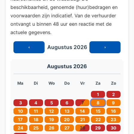
beschikbaarheid, genoemde (huur)bedragen en
voorwaarden zijn indicatief. Van de verhuurder
ontvangt u binnen 48 uur een reactie met de
actuele gegevens.
Augustus 2026
‹
›
Augustus 2026
Ma
Di
Wo
Do
Vr
Za
Zo
1
2
3
4
5
6
7
8
9
10
11
12
13
14
15
16
17
18
19
20
21
22
23
24
25
26
27
28
29
30