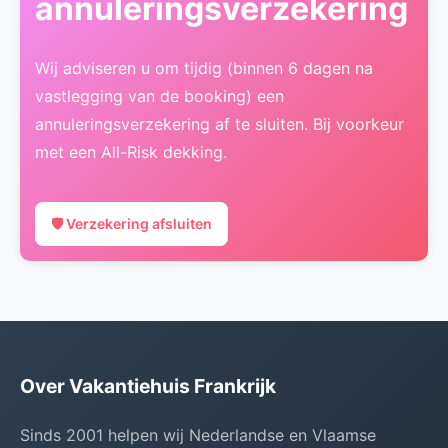
annuleringsverzekering
Wij adviseren u om tijdig (binnen 6 dagen na
vastlegging van de booking) een
annuleringsverzekering af te sluiten. Bij voorkeur
met een All-Risk dekking.
🛡️ Verzekering afsluiten
Over Vakantiehuis Frankrijk
Sinds 2001 helpen wij Nederlandse en Vlaamse