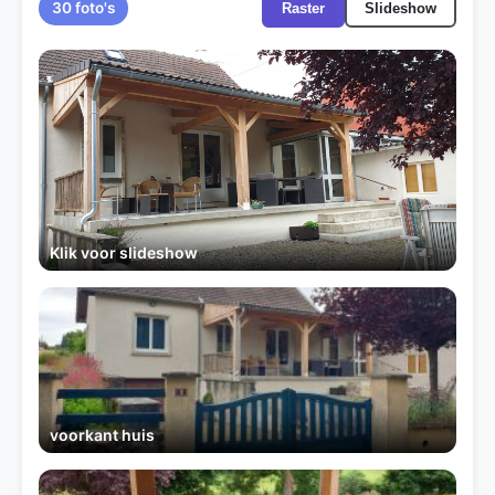
30 foto's
Raster
Slideshow
Klik voor slideshow
voorkant huis