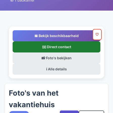
🛀 1 badkamer
🤍
📅 Bekijk beschikbaarheid
✉️ Direct contact
📸 Foto's bekijken
ℹ️ Alle details
Foto's van het
vakantiehuis