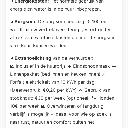
🔸
Energiekosten:
Het normale gebruik van
energie en water is in de huur inbegrepen.
🔸
Borgsom:
De borgsom bedraagt € 100 en
wordt na uw vertrek weer terug gestort onder
aftrek van eventuele kosten die met de borgsom
verrekend kunnen worden.
🔸
Extra toelichting
van de verhuurder:
💶 Inclusief in de huurprijs 🧼 Eindschoonmaak 🛏️
Linnenpakket (bedlinnen en keukenlinnen) ⚡
Forfait elektriciteit van 10 kWh per dag
(Meerverbruik: €0,20 per kWh) 🔥 Gebruik van
stookhout: €30 per week (optioneel) 🐾 Honden
10€ per week 📅 Overwinteren of langdurig
verblijf is mogelijk – ideaal voor wie op zoek is
naar rust, natuur en comfort buiten het