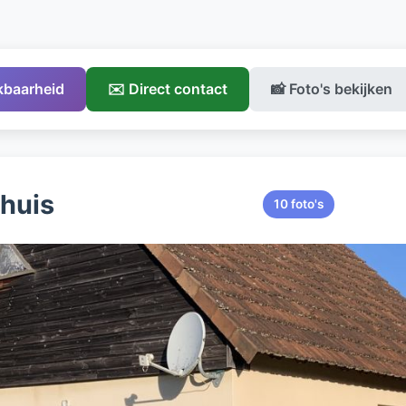
ikbaarheid
✉️ Direct contact
📸 Foto's bekijken
ehuis
10 foto's