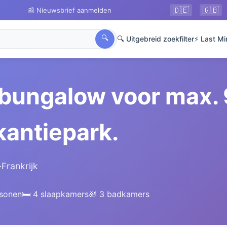
🇩🇪
🇬🇧
📰 Nieuwsbrief aanmelden
🔍
🔍 Uitgebreid zoekfilter
⚡ Last Mi
bungalow voor max. 
kantiepark.
Frankrijk
rsonen
🛏️ 4 slaapkamers
🛀 3 badkamers