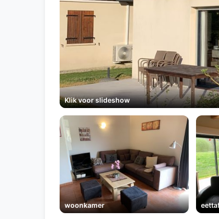
Klik voor slideshow
woonkamer
eetta