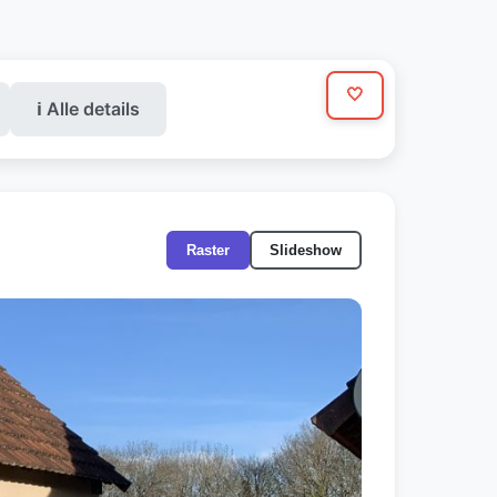
🤍
ℹ️ Alle details
Raster
Slideshow