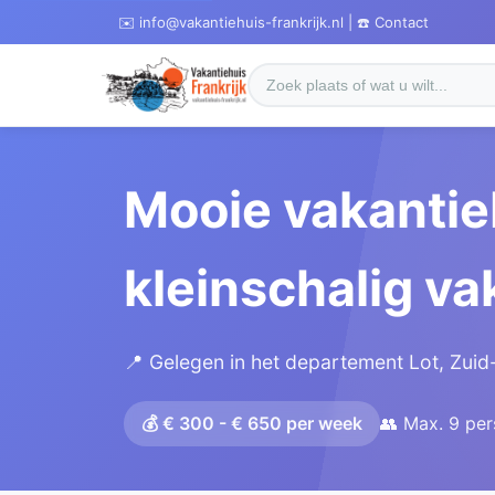
✉️ info@vakantiehuis-frankrijk.nl | ☎️ Contact
Mooie vakantie
kleinschalig va
📍 Gelegen in het departement Lot, Zuid-
💰 € 300 - € 650 per week
👥 Max. 9 pe