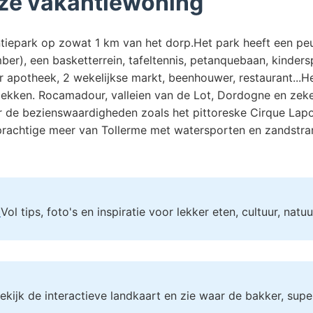
ze vakantiewoning
antiepark op zowat 1 km van het dorp.Het park heeft een 
r), een basketterrein, tafeltennis, petanquebaan, kinderspe
r apotheek, 2 wekelijkse markt, beenhouwer, restaurant...He
ekken. Rocamadour, valleien van de Lot, Dordogne en zek
 er de bezienswaardigheden zoals het pittoreske Cirque Lap
prachtige meer van Tollerme met watersporten en zandstran
!
Vol tips, foto's en inspiratie voor lekker eten, cultuur, nat
ekijk de interactieve landkaart en zie waar de bakker, supe