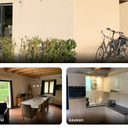
fel
keuken