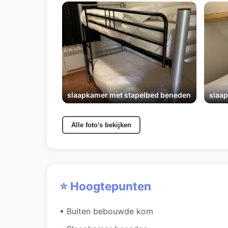
slaapkamer met stapelbed beneden
slaa
Alle foto's bekijken
⭐ Hoogtepunten
• Buiten bebouwde kom