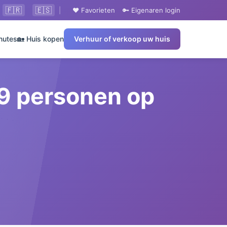
🇫🇷
🇪🇸
|
❤️ Favorieten
🔑 Eigenaren login
nutes
🏡 Huis kopen
Verhuur of verkoop uw huis
9 personen op