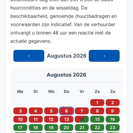
huurcondities en de wisseldag. De
beschikbaarheid, genoemde (huur)bedragen en
voorwaarden zijn indicatief. Van de verhuurder
ontvangt u binnen 48 uur een reactie met de
actuele gegevens.
Augustus 2026
‹
›
Augustus 2026
Ma
Di
Wo
Do
Vr
Za
Zo
1
2
3
4
5
6
7
8
9
10
11
12
13
14
15
16
17
18
19
20
21
22
23