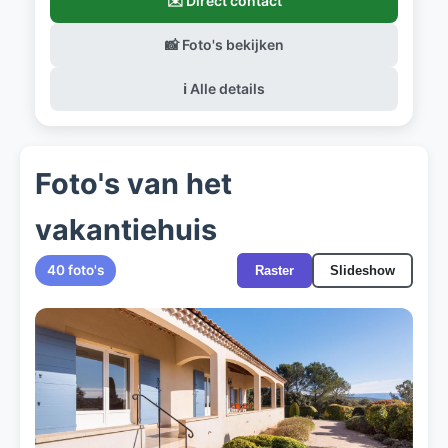
✉️ Direct contact
📸 Foto's bekijken
ℹ️ Alle details
Foto's van het
vakantiehuis
40 foto's
Raster
Slideshow