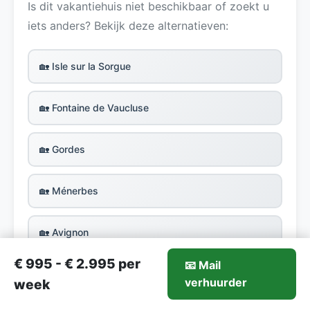
Is dit vakantiehuis niet beschikbaar of zoekt u
iets anders? Bekijk deze alternatieven:
🏡 Isle sur la Sorgue
🏡 Fontaine de Vaucluse
🏡 Gordes
🏡 Ménerbes
🏡 Avignon
€ 995 - € 2.995 per
📧 Mail
🏡 Vaucluse
995-€2.995/week
verhuurder
Mail verhuurder
week