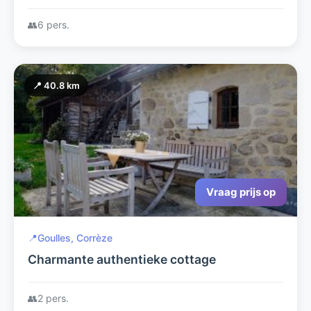
afstand van recreatiemeer
👥
6 pers.
📍 40.8 km
Vraag prijs op
📍
Goulles, Corrèze
Charmante authentieke cottage
👥
2 pers.