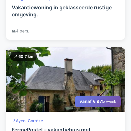
Vakantiewoning in geklasseerde rustige
omgeving.
👥
4 pers.
📍 60.7 km
vanaf € 975
/week
📍
Ayen, Corrèze
FermePostel – vakantiehuis met