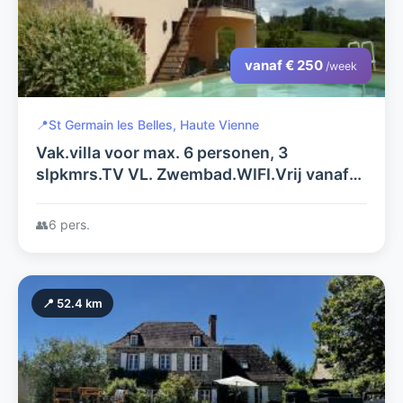
vanaf € 250
/week
📍
St Germain les Belles, Haute Vienne
Vak.villa voor max. 6 personen, 3
slpkmrs.TV VL. Zwembad.WIFI.Vrij vanaf
30/8, 50euro/dag. 300euro/week..
👥
6 pers.
📍 52.4 km