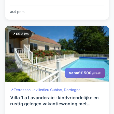
👥
4 pers.
📍 65.3 km
vanaf € 500
/week
📍
Terrasson Lavilledieu Cublac, Dordogne
Villa 'La Lavanderaie': kindvriendelijke en
rustig gelegen vakantiewoning met
verwarmd privézwembad en prachtig