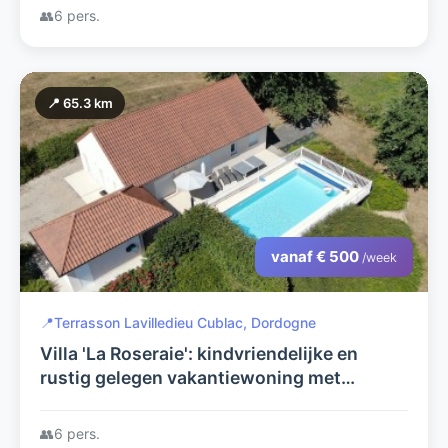
uitzicht.
👥
6 pers.
📍 65.3 km
vanaf € 500
/week
📍
Terrasson Lavilledieu Cublac, Dordogne
Villa 'La Roseraie': kindvriendelijke en
rustig gelegen vakantiewoning met
verwarmd privézwembad
👥
6 pers.