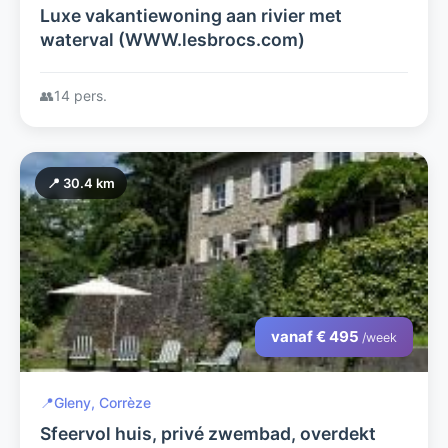
Luxe vakantiewoning aan rivier met
waterval (WWW.lesbrocs.com)
👥
14 pers.
📍 30.4 km
vanaf € 495
/week
📍
Gleny, Corrèze
Sfeervol huis, privé zwembad, overdekt