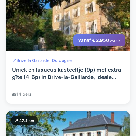
vanaf € 2.950
/week
📍
Brive la Gaillarde, Dordogne
Uniek en luxueus kasteeltje (9p) met extra
gîte (4-6p) in Brive-la-Gaillarde, ideale
uitvalsbasis om deze prachtige streek te
ontdekken.
👥
14 pers.
📍 47.4 km