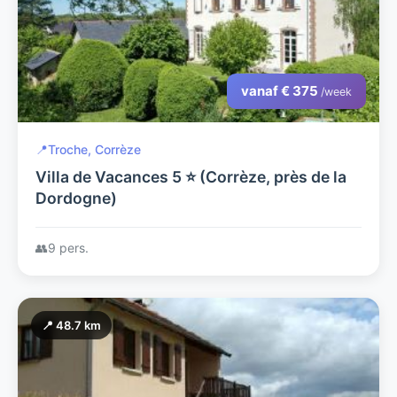
vanaf € 375
/week
📍
Troche, Corrèze
Villa de Vacances 5 ⭐ (Corrèze, près de la
Dordogne)
👥
9 pers.
📍 48.7 km