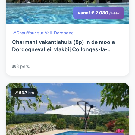
vanaf € 2.080
/week
📍
Chauffour sur Vell, Dordogne
Charmant vakantiehuis (8p) in de mooie
Dordognevallei, vlakbij Collonges-la-
Rouge. Bijzonder veel te doen !
👥
8 pers.
📍 53.7 km