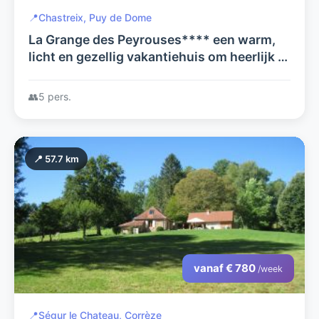
📍
Chastreix, Puy de Dome
La Grange des Peyrouses**** een warm,
licht en gezellig vakantiehuis om heerlijk te
ontspannen en een goede uitvalsbasis om
de Auvergne te verkennen.
👥
5 pers.
📍 57.7 km
vanaf € 780
/week
📍
Ségur le Chateau, Corrèze