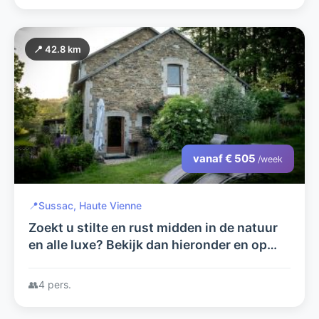
📍 42.8 km
vanaf € 505
/week
📍
Sussac, Haute Vienne
Zoekt u stilte en rust midden in de natuur
en alle luxe? Bekijk dan hieronder en op
arcenfrance.com wat wij u te bieden
hebben.
👥
4 pers.