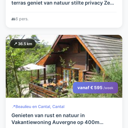
terras geniet van natuur stilte privacy Zeer
geschikt voor gezinnen ook oma/opa of
vrienden welkom tot 6 pers.
👥
6 pers.
📍 36.5 km
vanaf € 595
/week
📍
Beaulieu en Cantal, Cantal
Genieten van rust en natuur in
Vakantiewoning Auvergne op 400m