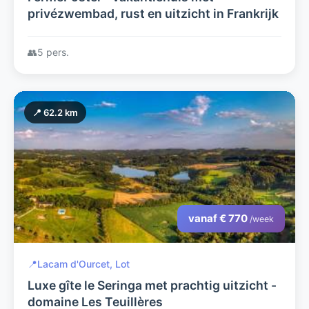
privézwembad, rust en uitzicht in Frankrijk
👥
5 pers.
📍 62.2 km
vanaf € 770
/week
📍
Lacam d'Ourcet, Lot
Luxe gîte le Seringa met prachtig uitzicht -
domaine Les Teuillères