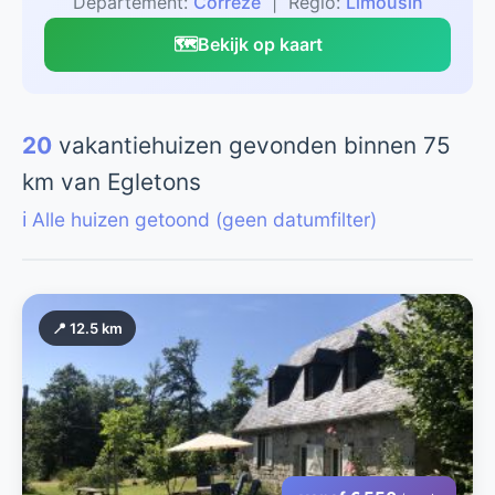
Departement:
Corrèze
| Regio:
Limousin
🗺️
Bekijk op kaart
20
vakantiehuizen gevonden binnen 75
km van Egletons
ℹ️ Alle huizen getoond (geen datumfilter)
📍 12.5 km