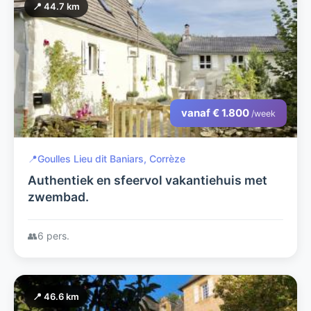
📍 44.7 km
vanaf € 1.800
/week
📍
Goulles Lieu dit Baniars, Corrèze
Authentiek en sfeervol vakantiehuis met
zwembad.
👥
6 pers.
📍 46.6 km