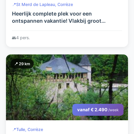
📍
St Merd de Lapleau, Corrèze
Heerlijk complete plek voor een
ontspannen vakantie! Vlakbij groot
recreatiemeer!
👥
4 pers.
📍 29 km
vanaf € 2.490
/week
📍
Tulle, Corrèze