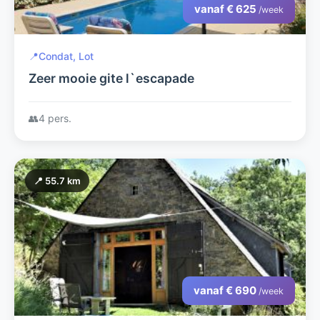
vanaf € 625
/week
📍
Condat, Lot
Zeer mooie gite l`escapade
👥
4 pers.
📍 55.7 km
vanaf € 690
/week