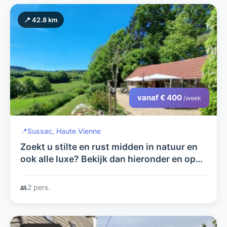
📍 42.8 km
vanaf € 400
/week
📍
Sussac, Haute Vienne
Zoekt u stilte en rust midden in natuur en
ook alle luxe? Bekijk dan hieronder en op
arcenfrance.com wat wij u te bieden
hebben.
👥
2 pers.