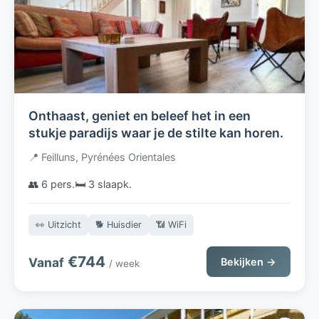
Onthaast, geniet en beleef het in een
stukje paradijs waar je de stilte kan horen.
📍 Feilluns, Pyrénées Orientales
👥 6 pers.
🛏️ 3 slaapk.
👀 Uitzicht
🐕 Huisdier
📶 WiFi
€744
Vanaf
Bekijken →
/ week