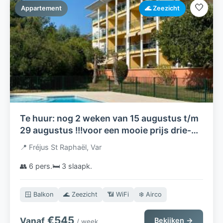
🤍
Appartement
🌊 Zeezicht
Te huur: nog 2 weken van 15 augustus t/m
29 augustus !!!voor een mooie prijs drie-
kamerappartement aan de Côte d'Azur
📍 Fréjus St Raphaël, Var
👥 6 pers.
🛏️ 3 slaapk.
🪟 Balkon
🌊 Zeezicht
📶 WiFi
❄️ Airco
€545
Vanaf
Bekijken →
/ week