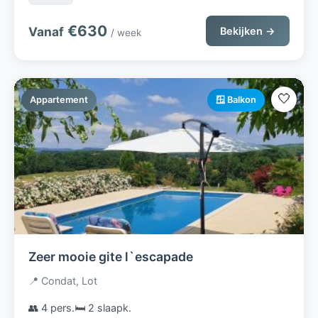
€630
Vanaf
Bekijken →
/ week
🤍
Appartement
🪟 Balkon
Zeer mooie gite l`escapade
📍 Condat, Lot
👥 4 pers.
🛏️ 2 slaapk.