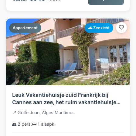
🤍
Appartement
🌊 Zeezicht
Leuk Vakantiehuisje zuid Frankrijk bij
Cannes aan zee, het ruim vakantiehuisje
voor 2 volwassenen is rustig gelegen, en
📍 Golfe Juan, Alpes Maritimes
heeft uitzicht op zee.
👥 2 pers.
🛏️ 1 slaapk.