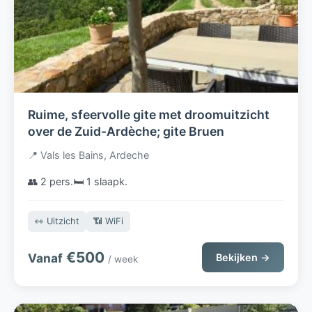
Ruime, sfeervolle gite met droomuitzicht
over de Zuid-Ardèche; gite Bruen
📍 Vals les Bains, Ardeche
👥 2 pers.
🛏️ 1 slaapk.
👀 Uitzicht
📶 WiFi
€500
Vanaf
Bekijken →
/ week