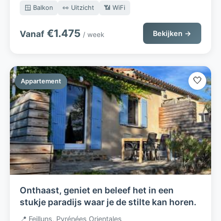
🪟 Balkon
👀 Uitzicht
📶 WiFi
€1.475
Vanaf
Bekijken →
/ week
🤍
Appartement
Onthaast, geniet en beleef het in een
stukje paradijs waar je de stilte kan horen.
📍 Feilluns, Pyrénées Orientales