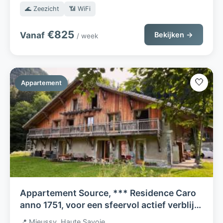
🌊 Zeezicht
📶 WiFi
€825
Vanaf
Bekijken →
/ week
🤍
Appartement
Appartement Source, *** Residence Caro
anno 1751, voor een sfeervol actief verblijf
zomer en wintersport, in het hart van de
📍 Mieussy, Haute Savoie