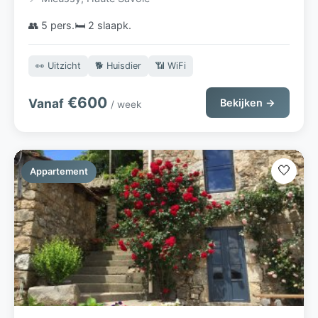
Franse Alpen.
👥 5 pers.
🛏️ 2 slaapk.
👀 Uitzicht
🐕 Huisdier
📶 WiFi
€600
Vanaf
Bekijken →
/ week
🤍
Appartement