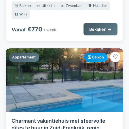
🪟 Balkon
👀 Uitzicht
🏊 Zwembad
🐕 Huisdier
📶 WiFi
€770
Vanaf
Bekijken →
/ week
🤍
Appartement
🪟 Balkon
Charmant vakantiehuis met sfeervolle
gîtes te huur in Zuid-Frankrijk, regio