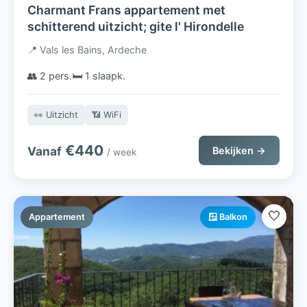
Charmant Frans appartement met
schitterend uitzicht; gite l' Hirondelle
📍 Vals les Bains, Ardeche
👥 2 pers.
🛏️ 1 slaapk.
👀 Uitzicht
📶 WiFi
€440
Vanaf
Bekijken →
/ week
🤍
Appartement
🪟 Balkon