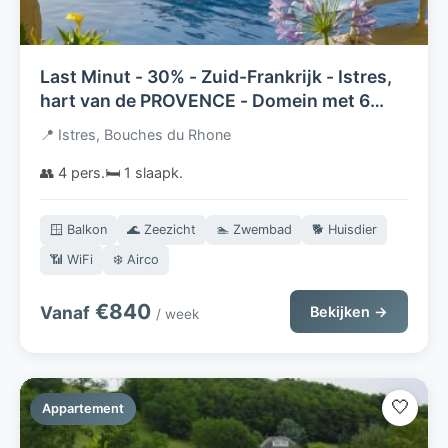
Last Minut - 30% - Zuid-Frankrijk - Istres,
hart van de PROVENCE - Domein met 6
gites - UNIEK DIRECT AAN HET WATER
📍 Istres, Bouches du Rhone
GELEGEN !
👥 4 pers.
🛏️ 1 slaapk.
🪟 Balkon
🌊 Zeezicht
🏊 Zwembad
🐕 Huisdier
📶 WiFi
❄️ Airco
€840
Vanaf
Bekijken →
/ week
🤍
Appartement