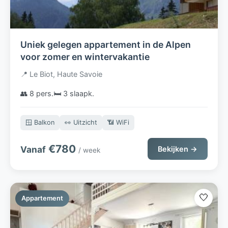
Uniek gelegen appartement in de Alpen
voor zomer en wintervakantie
📍 Le Biot, Haute Savoie
👥 8 pers.
🛏️ 3 slaapk.
🪟 Balkon
👀 Uitzicht
📶 WiFi
€780
Vanaf
Bekijken →
/ week
🤍
Appartement