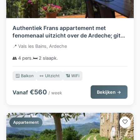
Authentiek Frans appartement met
fenomenaal uitzicht over de Ardeche; gite
la Volane
📍 Vals les Bains, Ardeche
👥 4 pers.
🛏️ 2 slaapk.
🪟 Balkon
👀 Uitzicht
📶 WiFi
€560
Vanaf
Bekijken →
/ week
🤍
Appartement