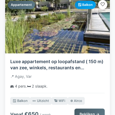
🤍
Appartement
🪟 Balkon
Luxe appartement op loopafstand ( 150 m)
van zee, winkels, restaurants en
Esterelgebergte
📍 Agay, Var
👥 4 pers.
🛏️ 2 slaapk.
🪟 Balkon
👀 Uitzicht
📶 WiFi
❄️ Airco
€650
Vanaf
Bekijken →
/ week