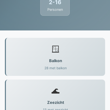
2-16
Personen
🪟
Balkon
28 met balkon
🌊
Zeezicht
13 met zeezicht