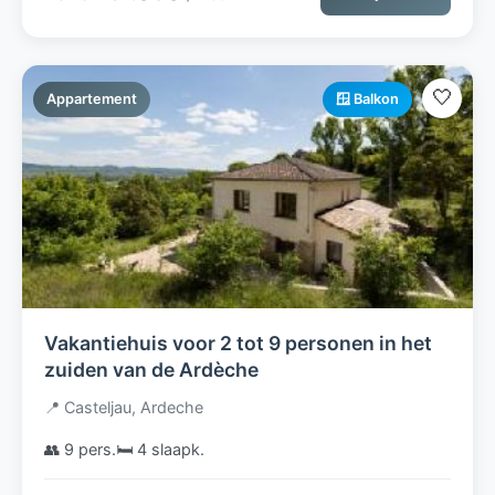
🤍
Appartement
🪟 Balkon
Vakantiehuis voor 2 tot 9 personen in het
zuiden van de Ardèche
📍 Casteljau, Ardeche
👥 9 pers.
🛏️ 4 slaapk.