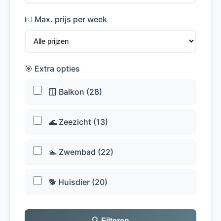
💶 Max. prijs per week
🎯 Extra opties
🪟 Balkon (28)
🌊 Zeezicht (13)
🏊 Zwembad (22)
🐕 Huisdier (20)
🔍 Filteren