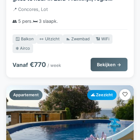
Lot/Dordogne: rust, comfort en avontuur
📍 Concores, Lot
in een prachtige omgeving!
👥 5 pers.
🛏️ 3 slaapk.
🪟 Balkon
👀 Uitzicht
🏊 Zwembad
📶 WiFi
❄️ Airco
€770
Vanaf
Bekijken →
/ week
🤍
Appartement
🌊 Zeezicht