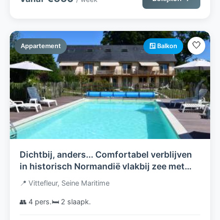
🤍
Appartement
🪟 Balkon
Dichtbij, anders... Comfortabel verblijven
in historisch Normandië vlakbij zee met
zwembad
📍 Vittefleur, Seine Maritime
👥 4 pers.
🛏️ 2 slaapk.