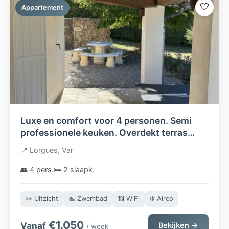
🤍
Appartement
Luxe en comfort voor 4 personen. Semi
professionele keuken. Overdekt terras
75m2. Verwarmd zoutwater zwembad
📍 Lorgues, Var
👥 4 pers.
🛏️ 2 slaapk.
👀 Uitzicht
🏊 Zwembad
📶 WiFi
❄️ Airco
€1.050
Vanaf
Bekijken →
/ week