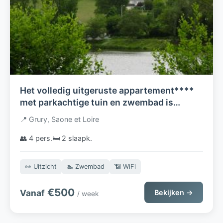
Het volledig uitgeruste appartement****
met parkachtige tuin en zwembad is
gelegen in de heuvels van de Bourgogne en
📍 Grury, Saone et Loire
biedt maximale privacy
👥 4 pers.
🛏️ 2 slaapk.
👀 Uitzicht
🏊 Zwembad
📶 WiFi
€500
Vanaf
Bekijken →
/ week