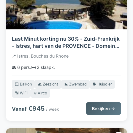
Last Minut korting nu 30% - Zuid-Frankrijk
- Istres, hart van de PROVENCE - Domein
met 6 gites - UNIEK DIRECT AAN HET
📍 Istres, Bouches du Rhone
WATER GELEGEN !
👥 6 pers.
🛏️ 2 slaapk.
🪟 Balkon
🌊 Zeezicht
🏊 Zwembad
🐕 Huisdier
📶 WiFi
❄️ Airco
€945
Vanaf
Bekijken →
/ week