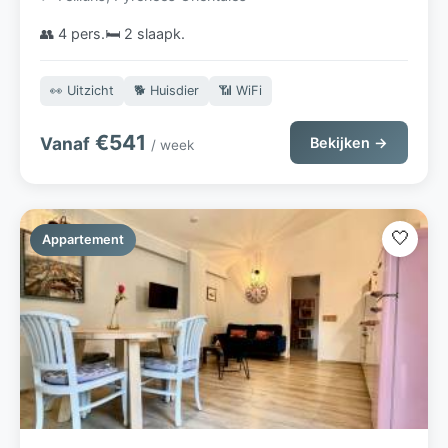
👥 4 pers.
🛏️ 2 slaapk.
👀 Uitzicht
🐕 Huisdier
📶 WiFi
€541
Vanaf
Bekijken →
/ week
🤍
Appartement