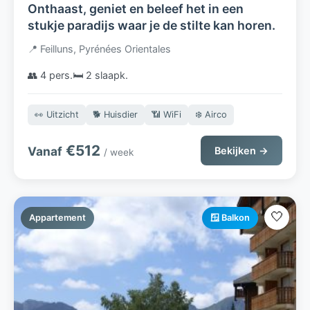
Onthaast, geniet en beleef het in een
stukje paradijs waar je de stilte kan horen.
📍 Feilluns, Pyrénées Orientales
👥 4 pers.
🛏️ 2 slaapk.
👀 Uitzicht
🐕 Huisdier
📶 WiFi
❄️ Airco
€512
Vanaf
Bekijken →
/ week
🤍
Appartement
🪟 Balkon