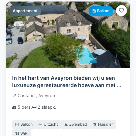
🤍
Appartement
🪟 Balkon
In het hart van Aveyron bieden wij u een
luxueuze gerestaureerde hoeve aan met 3
appartementen,verwarmd zwembad en
📍 Castanet, Aveyron
volledig ingerichte buitenkeuken
👥 5 pers.
🛏️ 2 slaapk.
🪟 Balkon
👀 Uitzicht
🏊 Zwembad
🐕 Huisdier
📶 WiFi