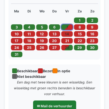
Ma
Di
Wo
Do
Vr
Za
Zo
1
2
3
4
5
6
7
8
9
10
11
12
13
14
15
16
17
18
19
20
21
22
23
24
25
26
27
28
29
30
31
Beschikbaar
Bezet
In optie
Niet beschikbaar
Een dag met twee kleuren is een wisseldag. Een
wisseldag met groen rechts beneden is beschikbaar
voor verhuur.
✉ Mail de verhuurder