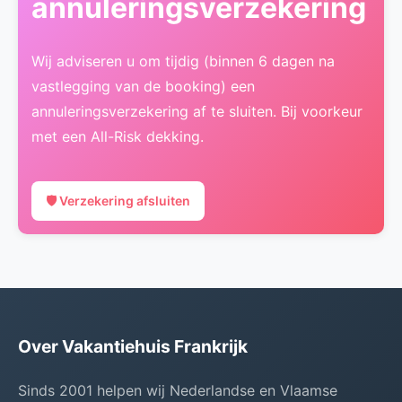
annuleringsverzekering
Wij adviseren u om tijdig (binnen 6 dagen na
vastlegging van de booking) een
annuleringsverzekering af te sluiten. Bij voorkeur
met een All-Risk dekking.
🛡️ Verzekering afsluiten
Over Vakantiehuis Frankrijk
Sinds 2001 helpen wij Nederlandse en Vlaamse