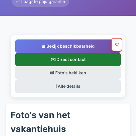
✅ Laagste prijs garantie
🤍
📅 Bekijk beschikbaarheid
✉️ Direct contact
📸 Foto's bekijken
ℹ️ Alle details
Foto's van het
vakantiehuis