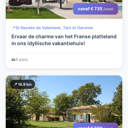
vanaf € 735
/week
📍
St Nazaire de Valentane, Tarn et Garonne
Ervaar de charme van het Franse platteland
in ons idyllische vakantiehuis!
👥
6 pers.
📍 16.8 km