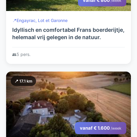
vanaf € 800
/week
📍
Engayrac, Lot et Garonne
Idyllisch en comfortabel Frans boerderijtje,
helemaal vrij gelegen in de natuur.
👥
5 pers.
📍 17.1 km
vanaf € 1.600
/week