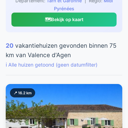
Departement:
Tarn et Garonne
| Regio:
Midi
Pyrénées
🗺️
Bekijk op kaart
20
vakantiehuizen gevonden binnen 75
km van Valence d'Agen
ℹ️ Alle huizen getoond (geen datumfilter)
📍 16.2 km