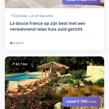
📍
Courbiac, Lot et Garonne
La douce france op zijn best met een
verwennend relax huis zuid gericht.
👥
4 pers.
📍 32.7 km
vanaf € 700
/week