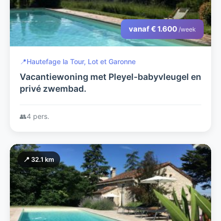
vanaf € 1.600
/week
📍
Hautefage la Tour, Lot et Garonne
Vacantiewoning met Pleyel-babyvleugel en
privé zwembad.
👥
4 pers.
📍 32.1 km