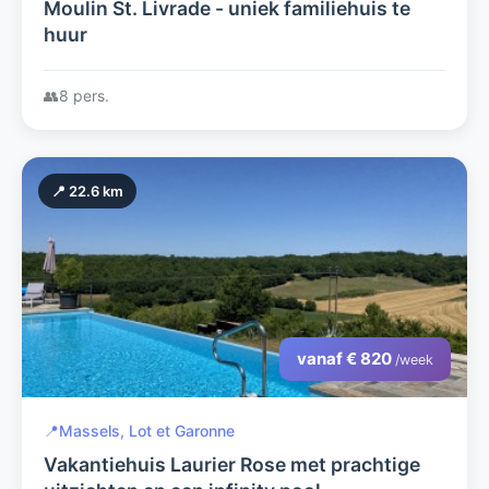
Moulin St. Livrade - uniek familiehuis te
huur
👥
8 pers.
📍 22.6 km
vanaf € 820
/week
📍
Massels, Lot et Garonne
Vakantiehuis Laurier Rose met prachtige