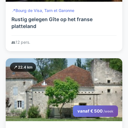
📍
Bourg de Visa, Tarn et Garonne
Rustig gelegen Gîte op het franse
platteland
👥
12 pers.
📍 22.4 km
vanaf € 500
/week