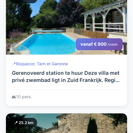
vanaf € 900
/week
📍
Roquecor, Tarn et Garonne
Gerenoveerd station te huur Deze villa met
privé zwembad ligt in Zuid Frankrijk. Regio:
Midi Pyrenees. Het toscane van Frankrijk.
👥
10 pers.
📍 25.2 km