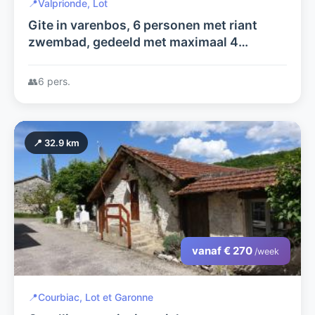
📍
Valprionde, Lot
Gite in varenbos, 6 personen met riant
zwembad, gedeeld met maximaal 4
personen uit het torenhuisje.
👥
6 pers.
📍 32.9 km
vanaf € 270
/week
📍
Courbiac, Lot et Garonne