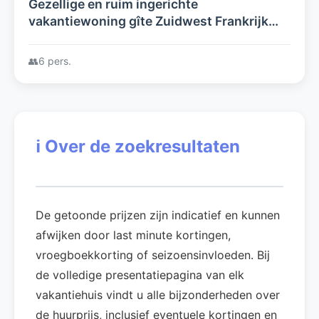
Gezellige en ruim ingerichte
vakantiewoning gîte Zuidwest Frankrijk
met privé zwembad in rustige en groene
omgeving
👥
6 pers.
ℹ️
Over de zoekresultaten
De getoonde prijzen zijn indicatief en kunnen
afwijken door last minute kortingen,
vroegboekkorting of seizoensinvloeden. Bij
de volledige presentatiepagina van elk
vakantiehuis vindt u alle bijzonderheden over
de huurprijs, inclusief eventuele kortingen en