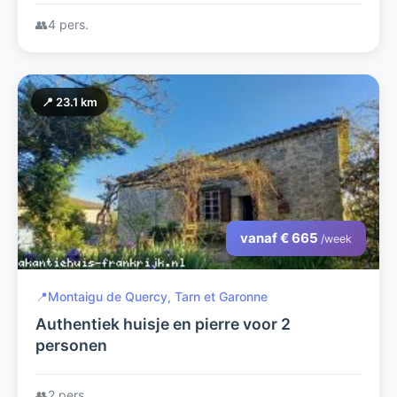
👥
4 pers.
📍 23.1 km
vanaf € 665
/week
📍
Montaigu de Quercy, Tarn et Garonne
Authentiek huisje en pierre voor 2
personen
👥
2 pers.