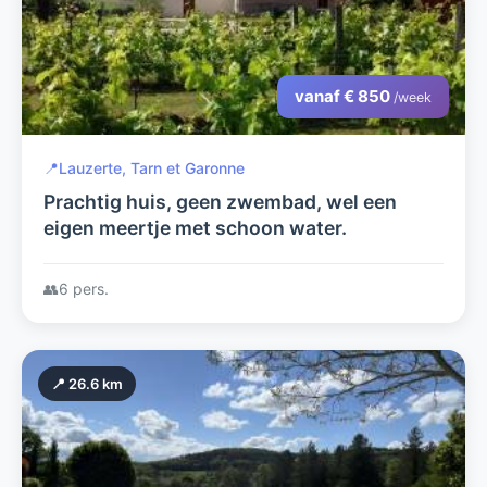
vanaf € 850
/week
📍
Lauzerte, Tarn et Garonne
Prachtig huis, geen zwembad, wel een
eigen meertje met schoon water.
👥
6 pers.
📍 26.6 km