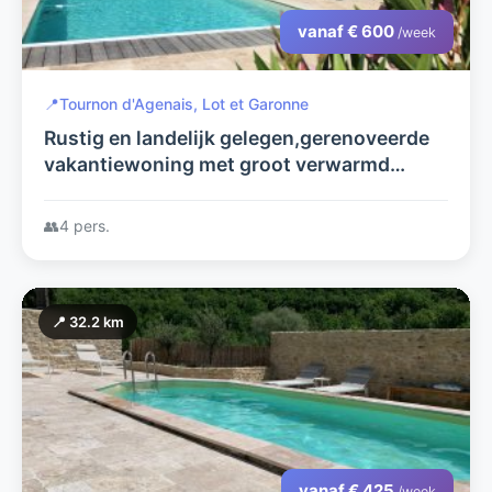
vanaf € 600
/week
📍
Tournon d'Agenais, Lot et Garonne
Rustig en landelijk gelegen,gerenoveerde
vakantiewoning met groot verwarmd
zwembad
👥
4 pers.
📍 32.2 km
vanaf € 425
/week