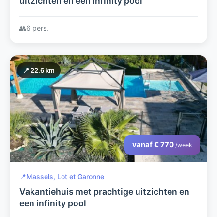
uitzichten en een infinity pool
👥
6 pers.
📍 22.6 km
vanaf € 770
/week
📍
Massels, Lot et Garonne
Vakantiehuis met prachtige uitzichten en
een infinity pool