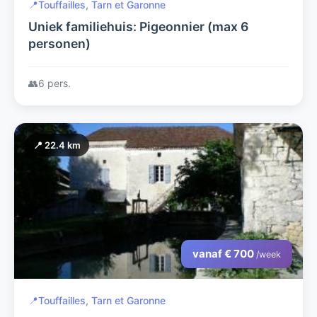
📍
Touffailles, Tarn et Garonne
Uniek familiehuis: Pigeonnier (max 6
personen)
👥
6 pers.
📍 22.4 km
vanaf € 700
/week
📍
Touffailles, Tarn et Garonne