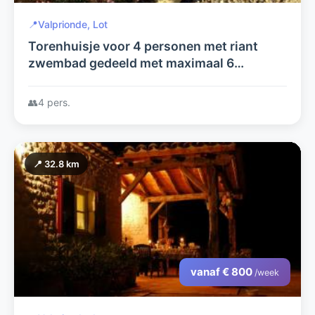
📍
Valprionde, Lot
Torenhuisje voor 4 personen met riant
zwembad gedeeld met maximaal 6
personen uit de gite in het bos.
👥
4 pers.
📍 32.8 km
vanaf € 800
/week