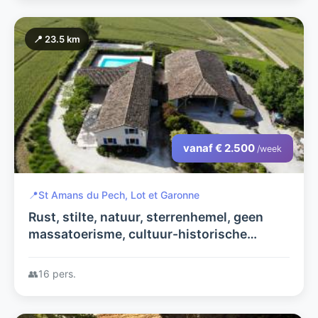
📍 23.5 km
vanaf € 2.500
/week
📍
St Amans du Pech, Lot et Garonne
Rust, stilte, natuur, sterrenhemel, geen
massatoerisme, cultuur-historische
streek, talloze bastidestadjes, ..
👥
16 pers.