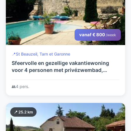
vanaf € 800
/week
📍
St Beauzeil, Tarn et Garonne
Sfeervolle en gezellige vakantiewoning
voor 4 personen met privézwembad,
gelegen in de volle natuur op een terrein
van 4 hectare.
👥
4 pers.
📍 25.2 km