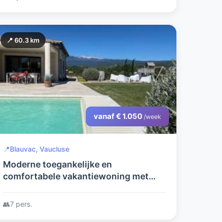
📍 60.3 km
vanaf € 1.050
/week
📍
Blauvac, Vaucluse
Moderne toegankelijke en
comfortabele vakantiewoning met
prachtig zicht op de Mont Ventoux
👥
7 pers.