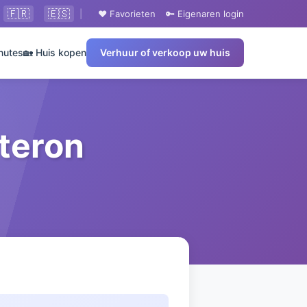
🇫🇷
🇪🇸
|
❤️ Favorieten
🔑 Eigenaren login
nutes
🏡 Huis kopen
Verhuur of verkoop uw huis
steron