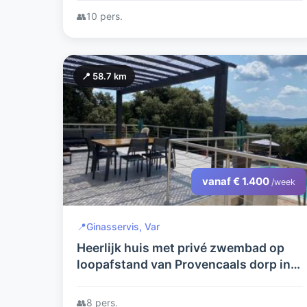
du Verdon
👥
10 pers.
📍 58.7 km
vanaf € 1.400
/week
📍
Ginasservis, Var
Heerlijk huis met privé zwembad op
loopafstand van Provencaals dorp in
hartje Provence
👥
8 pers.