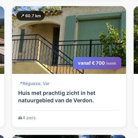
📍 60.7 km
vanaf € 700
/week
📍
Régusse, Var
Huis met prachtig zicht in het
natuurgebied van de Verdon.
👥
4 pers.