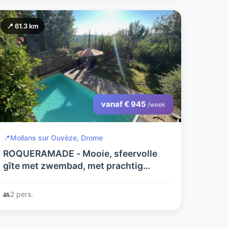
📍 61.3 km
vanaf € 945
/week
📍
Mollans sur Ouvèze, Drome
ROQUERAMADE - Mooie, sfeervolle
gîte met zwembad, met prachtig
uitzicht in het mooiste stukje
Frankrijk.
👥
2 pers.