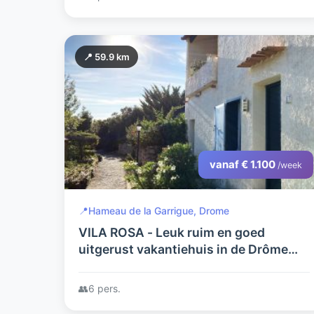
📍 59.9 km
vanaf € 1.100
/week
📍
Hameau de la Garrigue, Drome
VILA ROSA - Leuk ruim en goed
uitgerust vakantiehuis in de Drôme
Provençale (grens Drôme-Vaucluse) -
Vlakbij de Mont Ventoux
👥
6 pers.