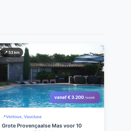
📍 53 km
vanaf € 3.200
/week
📍
Ventoux, Vaucluse
Grote Provençaalse Mas voor 10