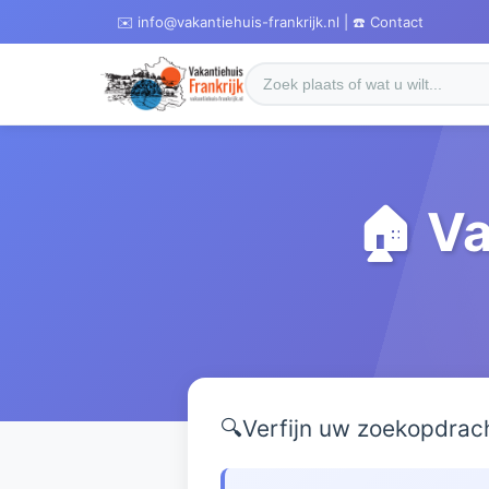
✉️ info@vakantiehuis-frankrijk.nl | ☎️ Contact
🏠 Va
🔍
Verfijn uw zoekopdrac