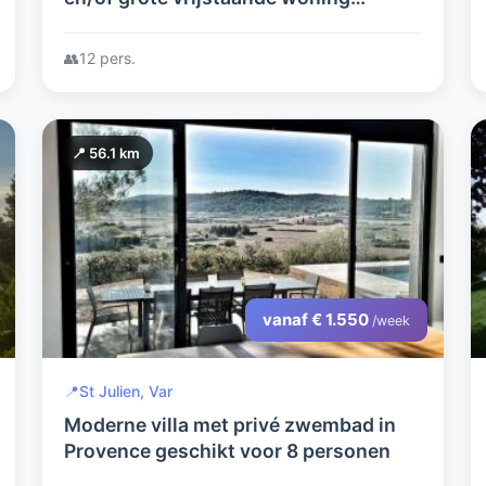
(samen max 11/12 pers) bij zwemmeer
in de Drôme-Provençale le.
👥
12 pers.
📍 56.1 km
vanaf € 1.550
/week
📍
St Julien, Var
Moderne villa met privé zwembad in
Provence geschikt voor 8 personen