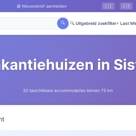
🇩🇪
🇬🇧
📰 Nieuwsbrief aanmelden
🔍
🔍 Uitgebreid zoekfilter
⚡ Last Mi
kantiehuizen in Si
20 beschikbare accommodaties binnen 75 km
ht