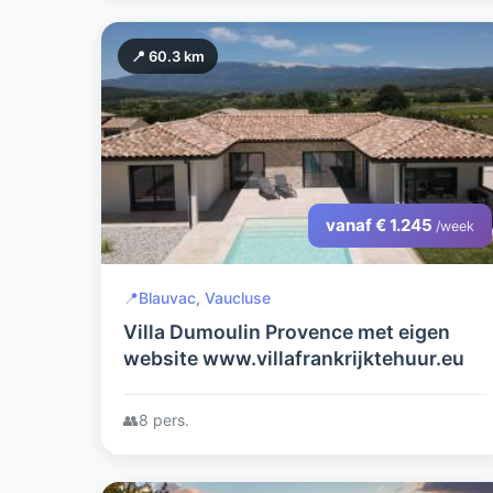
📍 60.3 km
vanaf € 1.245
/week
📍
Blauvac, Vaucluse
Villa Dumoulin Provence met eigen
website www.villafrankrijktehuur.eu
👥
8 pers.