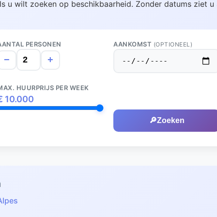
ls u wilt zoeken op beschikbaarheid. Zonder datums ziet u 
AANTAL PERSONEN
AANKOMST
(OPTIONEEL)
−
+
MAX. HUURPRIJS PER WEEK
€
10.000
🔎
Zoeken
n
Alpes