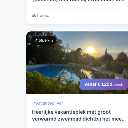
de Drôme Provençal
👥
4 pers.
📍 55.9 km
vanaf € 1.200
/week
📍
Artignosc, Var
Heerlijke vakantieplek met groot
verwarmd zwembad dichtbij het meer
van Artignosc en de fameuze Gorges