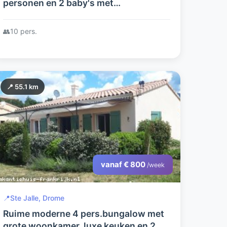
personen en 2 baby's met
privézwembad aan de voet van
Ventoux
👥
10 pers.
📍 55.1 km
vanaf € 800
/week
📍
Ste Jalle, Drome
Ruime moderne 4 pers.bungalow met
grote woonkamer, luxe keuken en 2