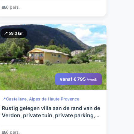
👥
6 pers.
📍 59.3 km
vanaf € 795
/week
📍
Castellane, Alpes de Haute Provence
Rustig gelegen villa aan de rand van de
Verdon, private tuin, private parking,
volledig omheind.
👥
6 pers.