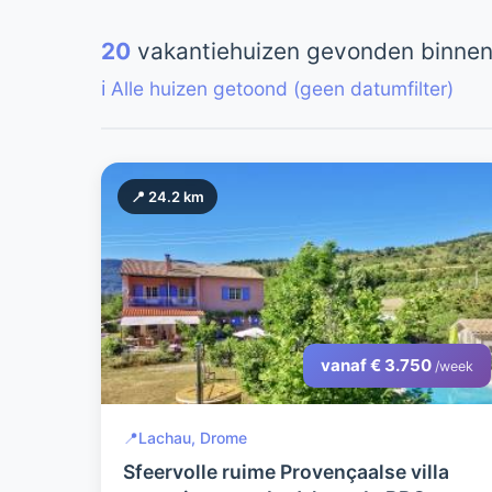
20
vakantiehuizen gevonden binnen
ℹ️ Alle huizen getoond (geen datumfilter)
📍 24.2 km
vanaf € 3.750
/week
📍
Lachau, Drome
Sfeervolle ruime Provençaalse villa