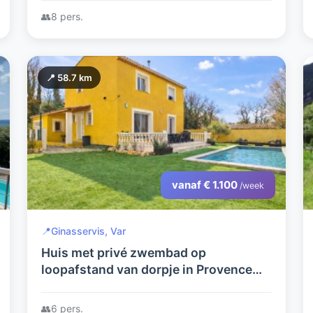
👥
8 pers.
📍 58.7 km
vanaf € 1.100
/week
📍
Ginasservis, Var
Huis met privé zwembad op
loopafstand van dorpje in Provence
Verdon
👥
6 pers.