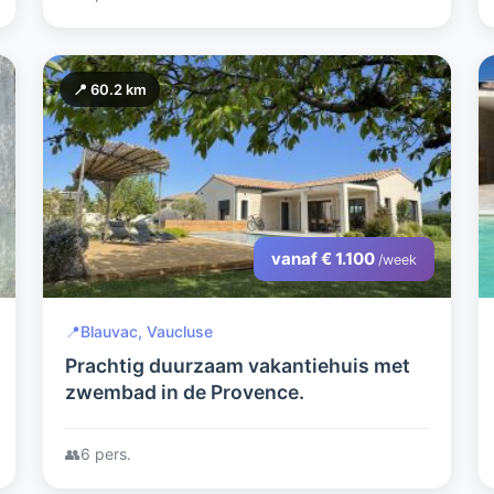
📍 60.2 km
vanaf € 1.100
/week
📍
Blauvac, Vaucluse
Prachtig duurzaam vakantiehuis met
zwembad in de Provence.
👥
6 pers.